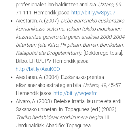
profesionalen lan-baldintzen analisia.
Uztaro,
69.
71-111. Hemendik jasoa:
http://bit.ly/wSpy07
Aiestaran, A. (2007).
Deba Barreneko euskarazko
komunikazio sistema: tokian tokiko aldizkarien
kazetaritza-genero eta gaien analisia 2000-2004
bitartean (eta Kitto, Pil-pilean, Barren, Berriketan,
Kalaputxi eta Drogetenitturri).
[Doktorego-tesia].
Bilbo: EHU/UPV. Hemendik jasoa:
http://bit.ly/AauKCO
Aiestaran, A. (2004). Euskarazko prentsa
elkarlanerako estrategien bila.
Uztaro,
49,
45-57.
Hemendik jasoa:
http://bit.ly/wqesfm
Alvaro, A. (2003). Beleixe Irratia, lau urte eta erdi
Sakanako uhinetan. In: Topagunea (ed.) (2003).
Tokiko hedabideak etorkizunera begira.
III.
Jardunaldiak. Abadiño: Topagunea.