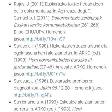
Rojas, J. (2011). Euskarazko tokiko hedabideen
balio dokumentalaz. In: Agirreazaldegi, T.,
Camacho, I. (2011).
Dokumentazio zerbitzuak
Euskal Herriko komunikabideetan
(261-266).
Bilbo: EHU/UPV. Hemendik
jasoa:
http://bit.ly/18vnhS7
Sarasola, I. (1998). Hizkuntzaren zuzentasuna eta
egokitasuna herri aldizkarietan. In: ARKO (ed.).
(1998).
Herri komunikabideei buruzko III.
jardunaldiak,
(37-46). Arrasate: ARKO. Hemendik
jasoa:
http://bit.ly/U81mTw
Sarasua, J. (1996). Euskarazko prentsaren
diagnostikoa.
Jakin
96,
12-28. Hemendik jasoa:
http://bit.ly/1ingAFz
Sarrionaindia, A. (1993). Eskualde aldizkari baten
sorrera. In: ARKO (ed.). (1993).
Herri