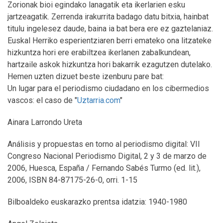
Zorionak bioi egindako lanagatik eta ikerlarien esku
jartzeagatik. Zerrenda irakurrita badago datu bitxia, hainbat
titulu ingelesez daude, baina ia bat bera ere ez gaztelaniaz.
Euskal Herriko esperientziaren berri emateko ona litzateke
hizkuntza hori ere erabiltzea ikerlanen zabalkundean,
hartzaile askok hizkuntza hori bakarrik ezagutzen dutelako.
Hemen uzten dizuet beste izenburu pare bat:
Un lugar para el periodismo ciudadano en los cibermedios
vascos: el caso de "
Uztarria.com
"
Ainara Larrondo Ureta
Análisis y propuestas en torno al periodismo digital: VII
Congreso Nacional Periodismo Digital, 2 y 3 de marzo de
2006, Huesca, España / Fernando Sabés Turmo (ed. lit.),
2006, ISBN 84-87175-26-0, orri. 1-15
Bilboaldeko euskarazko prentsa idatzia: 1940-1980