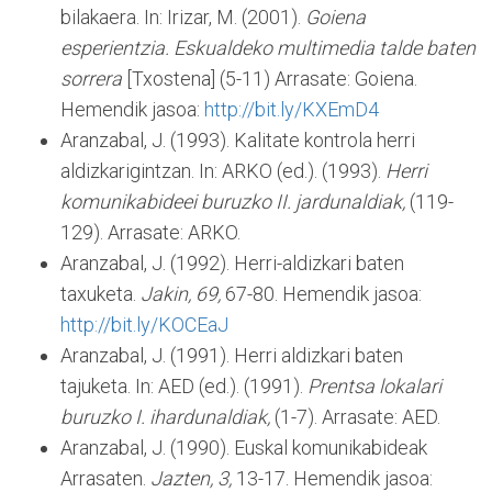
bilakaera. In: Irizar, M. (2001).
Goiena
esperientzia. Eskualdeko multimedia talde baten
sorrera
[Txostena] (5-11) Arrasate: Goiena.
Hemendik jasoa:
http://bit.ly/KXEmD4
Aranzabal, J. (1993). Kalitate kontrola herri
aldizkarigintzan. In: ARKO (ed.). (1993).
Herri
komunikabideei buruzko II. jardunaldiak,
(119-
129). Arrasate: ARKO.
Aranzabal, J. (1992). Herri-aldizkari baten
taxuketa.
Jakin, 69,
67-80. Hemendik jasoa:
http://bit.ly/KOCEaJ
Aranzabal, J. (1991). Herri aldizkari baten
tajuketa. In: AED (ed.). (1991).
Prentsa lokalari
buruzko I. ihardunaldiak,
(1-7). Arrasate: AED.
Aranzabal, J. (1990). Euskal komunikabideak
Arrasaten.
Jazten, 3,
13-17. Hemendik jasoa: