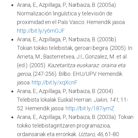
Arana, E., Azpillaga, P., Narbaiza, B. (2005a).
Normalización lingüística y televisión de
proximidad en el País Vasco. Hemendik jasoa:
http://bit.ly/y6mOJF
Arana, E., Azpillaga, P., Narbaiza, B. (2005b).
Tokian tokiko telebistak, geroari begira. (2005). In:
Arrieta, M., Basterretxea, J.I., Gonzalez, M. et al
(ed.). (2005).
Kazetaritza euskaraz: oraina eta
geroa,
(247-256). Bilbo: EHU/UPV. Hemendik
jasoa:
http://bit.ly/xqXcnF
Arana, E., Azpillaga, P., Narbaiza, B. (2004).
Telebista lokalak Euskal Herrian.
Jakin,
141,
11-
52. Hemendik jasoa:
http://bit.ly/187iymZ
Arana, E., Azpillaga, P., Narbaiza, B. (2003a). Tokian
tokiko telebistagintzaren programazioa,
ordainsariak eta erronkak.
Uztaro,
46,
61-80.