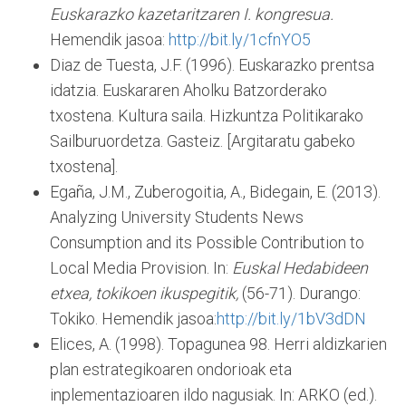
Euskarazko kazetaritzaren I. kongresua.
Hemendik jasoa:
http://bit.ly/1cfnYO5
Diaz de Tuesta, J.F. (1996). Euskarazko prentsa
idatzia. Euskararen Aholku Batzorderako
txostena. Kultura saila. Hizkuntza Politikarako
Sailburuordetza. Gasteiz. [Argitaratu gabeko
txostena].
Egaña, J.M., Zuberogoitia, A., Bidegain, E. (2013).
Analyzing University Students News
Consumption and its Possible Contribution to
Local Media Provision. In:
Euskal Hedabideen
etxea, tokikoen ikuspegitik,
(56-71). Durango:
Tokiko. Hemendik jasoa:
http://bit.ly/1bV3dDN
Elices, A. (1998). Topagunea 98. Herri aldizkarien
plan estrategikoaren ondorioak eta
inplementazioaren ildo nagusiak. In: ARKO (ed.).