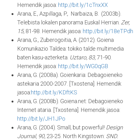
Hemendik jasoa:
http://bit.ly/1cTnxXX
Arana, E., Azpillaga, P., Narbaiza, B. (2003b).
Telebista lokalen panorama Euskal Herrian.
Zer,
15,
81-98. Hemendik jasoa:
http://bit.ly/18eTPdh
Arana, G., Zuberogoitia, A. (2012). Goiena
Komunikazio Taldea: tokiko talde multimedia
baten kasu-azterketa.
Uztaro,
83,
71-90.
Hemendik jasoa:
http://bit.ly/WG0qGB
Arana, G. (2008a). Goienkaria: Debagoieneko
astekaria 2000-2007. [Txostena]. Hemendik
jasoa:
http://bit.ly/KDftKS
Arana, G. (2008b). Goiena.net: Debagoieneko
Internet ataria. [Txostena]. Hemendik jasoa:
http://bit.ly/JH1JPo
Arana, G. (2004). Small, but powerful!
Design
Journal, 90,
23-25. North Kingstown:
SND.