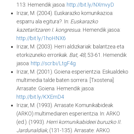
113. Hemendik jasoa:
http://bit.ly/NXmvyD
Irizar, M. (2004). Euskarazko komunikazioa:
esparru ala egitura?. In:
Euskarazko
kazetaritzaren I. kongresua.
Hemendik jasoa:
http://bit.ly/1hoHNX6
Irizar, M. (2003). Herri aldizkariak: balantzea eta
etorkizuneko erronkak.
Bat,
48,
53-61. Hemendik
jasoa:
http://scr.bi/LtgF4g
Irizar, M. (2001). Goiena esperientzia. Eskualdeko
multimedia talde baten sorrera. [Txostena].
Arrasate: Goiena. Hemendik jasoa:
http://bit.ly/KXEmD4
Irizar, M. (1993). Arrasate Komunikabideak
(ARKO) multimediaren esperientzia. In: ARKO
(ed.). (1993).
Herri komunikabideei buruzko II.
Jardunaldiak,
(131-135). Arrasate: ARKO.