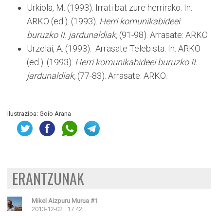
Urkiola, M. (1993). Irrati bat zure herrirako. In:
ARKO (ed.). (1993).
Herri komunikabideei
buruzko II. jardunaldiak,
(91-98). Arrasate: ARKO.
Urzelai, A. (1993). Arrasate Telebista. In: ARKO
(ed.). (1993).
Herri komunikabideei buruzko II.
jardunaldiak,
(77-83). Arrasate: ARKO.
Ilustrazioa: Goio Arana
ERANTZUNAK
Mikel Aizpuru Murua
#1
2013-12-02 : 17:42