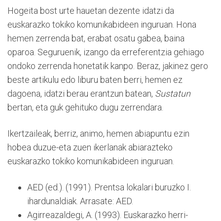
Hogeita bost urte hauetan dezente idatzi da
euskarazko tokiko komunikabideen inguruan. Hona
hemen zerrenda bat, erabat osatu gabea, baina
oparoa. Seguruenik, izango da erreferentzia gehiago
ondoko zerrenda honetatik kanpo. Beraz, jakinez gero
beste artikulu edo liburu baten berri, hemen ez
dagoena, idatzi berau erantzun batean,
Sustatun
bertan, eta guk gehituko dugu zerrendara.
Ikertzaileak, berriz, animo, hemen abiapuntu ezin
hobea duzue-eta zuen ikerlanak abiarazteko
euskarazko tokiko komunikabideen inguruan.
AED (ed.). (1991). Prentsa lokalari buruzko I.
ihardunaldiak. Arrasate: AED.
Agirreazaldegi, A. (1993). Euskarazko herri-