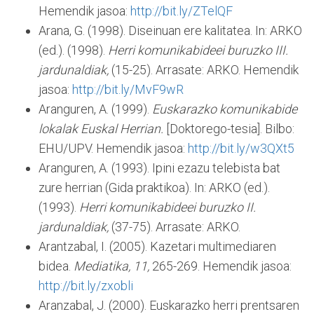
Hemendik jasoa:
http://bit.ly/ZTelQF
Arana, G. (1998). Diseinuan ere kalitatea. In: ARKO
(ed.). (1998).
Herri komunikabideei buruzko III.
jardunaldiak,
(15-25). Arrasate: ARKO. Hemendik
jasoa:
http://bit.ly/MvF9wR
Aranguren, A. (1999).
Euskarazko komunikabide
lokalak Euskal Herrian.
[Doktorego-tesia]. Bilbo:
EHU/UPV. Hemendik jasoa:
http://bit.ly/w3QXt5
Aranguren, A. (1993). Ipini ezazu telebista bat
zure herrian (Gida praktikoa). In: ARKO (ed.).
(1993).
Herri komunikabideei buruzko II.
jardunaldiak,
(37-75). Arrasate: ARKO.
Arantzabal, I. (2005). Kazetari multimediaren
bidea.
Mediatika, 11,
265-269. Hemendik jasoa:
http://bit.ly/zxobli
Aranzabal, J. (2000). Euskarazko herri prentsaren