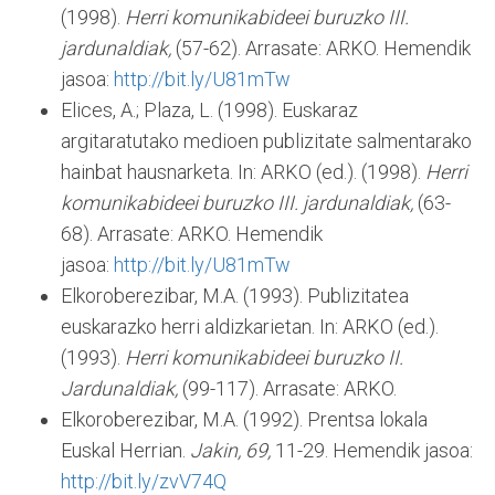
(1998).
Herri komunikabideei buruzko III.
jardunaldiak,
(57-62). Arrasate: ARKO. Hemendik
jasoa:
http://bit.ly/U81mTw
Elices, A.; Plaza, L. (1998). Euskaraz
argitaratutako medioen publizitate salmentarako
hainbat hausnarketa. In: ARKO (ed.). (1998).
Herri
komunikabideei buruzko III. jardunaldiak,
(63-
68). Arrasate: ARKO. Hemendik
jasoa:
http://bit.ly/U81mTw
Elkoroberezibar, M.A. (1993). Publizitatea
euskarazko herri aldizkarietan. In: ARKO (ed.).
(1993).
Herri komunikabideei buruzko II.
Jardunaldiak,
(99-117). Arrasate: ARKO.
Elkoroberezibar, M.A. (1992). Prentsa lokala
Euskal Herrian.
Jakin,
69,
11-29. Hemendik jasoa:
http://bit.ly/zvV74Q