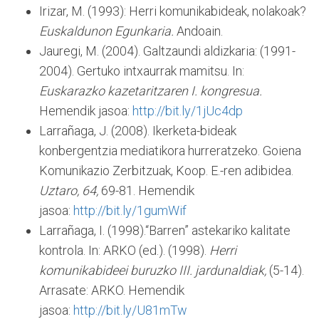
Irizar, M. (1993): Herri komunikabideak, nolakoak?
Euskaldunon Egunkaria.
Andoain.
Jauregi, M. (2004). Galtzaundi aldizkaria: (1991-
2004). Gertuko intxaurrak mamitsu. In:
Euskarazko kazetaritzaren I. kongresua.
Hemendik jasoa:
http://bit.ly/1jUc4dp
Larrañaga, J. (2008). Ikerketa-bideak
konbergentzia mediatikora hurreratzeko. Goiena
Komunikazio Zerbitzuak, Koop. E.-ren adibidea.
Uztaro, 64,
69-81. Hemendik
jasoa:
http://bit.ly/1gumWif
Larrañaga, I. (1998).“Barren” astekariko kalitate
kontrola. In: ARKO (ed.). (1998).
Herri
komunikabideei buruzko III. jardunaldiak,
(5-14).
Arrasate: ARKO. Hemendik
jasoa:
http://bit.ly/U81mTw