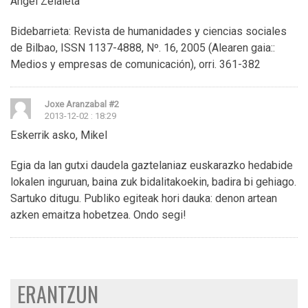
Angel Zelaieta
Bidebarrieta: Revista de humanidades y ciencias sociales
de Bilbao, ISSN 1137-4888, Nº. 16, 2005 (Alearen gaia::
Medios y empresas de comunicación), orri. 361-382
Joxe Aranzabal
#2
2013-12-02 : 18:29
Eskerrik asko, Mikel
Egia da lan gutxi daudela gaztelaniaz euskarazko hedabide
lokalen inguruan, baina zuk bidalitakoekin, badira bi gehiago.
Sartuko ditugu. Publiko egiteak hori dauka: denon artean
azken emaitza hobetzea. Ondo segi!
ERANTZUN