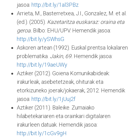
jasoa:
http://bit.ly/1al3PBz
Arrieta, M., Basterretxea, J.I., Gonzalez, M. et al.
(ed.). (2005).
Kazetaritza euskaraz: oraina eta
geroa.
Bilbo: EHU/UPV. Hemendik jasoa:
http://bit.ly/ySWhsG
Askoren artean (1992). Euskal prentsa lokalaren
problematika.
Jakin,
69.
Hemendik jasoa:
http://bit.ly/19aeUWy
Aztiker (2012). Goiena Komunikabideak:
irakurleak, asebetetzeak, ohiturak eta
etorkizuneko joerak/jokaerak, 2012. Hemendik
jasoa:
http://bit.ly/1jUuj2f
Aztiker (2011). Baleike. Zumaiako
hilabetekariaren eta orainkari digitalaren
irakurleen datuak. Hemendik jasoa:
http://bit.ly/1cGv9gH