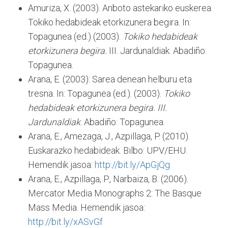
Amuriza, X. (2003). Anboto astekariko euskerea.
Tokiko hedabideak etorkizunera begira. In:
Topagunea (ed.) (2003).
Tokiko hedabideak
etorkizunera begira.
III. Jardunaldiak. Abadiño:
Topagunea.
Arana, E. (2003): Sarea denean helburu eta
tresna. In: Topagunea (ed.). (2003).
Tokiko
hedabideak etorkizunera begira. III.
Jardunaldiak
. Abadiño: Topagunea.
Arana, E., Amezaga, J., Azpillaga, P. (2010).
Euskarazko hedabideak. Bilbo: UPV/EHU.
Hemendik jasoa:
http://bit.ly/ApGjQg
Arana, E., Azpillaga, P., Narbaiza, B. (2006).
Mercator Media Monographs 2: The Basque
Mass Media. Hemendik jasoa:
http://bit.ly/xASvGf