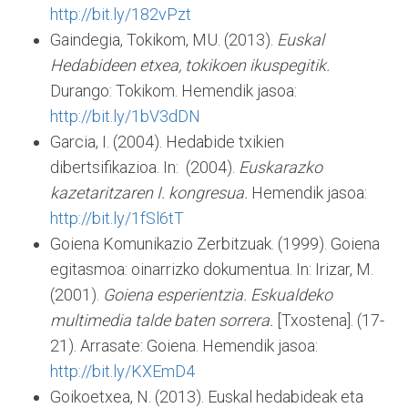
http://bit.ly/182vPzt
Gaindegia, Tokikom, MU. (2013).
Euskal
Hedabideen etxea, tokikoen ikuspegitik.
Durango: Tokikom. Hemendik jasoa:
http://bit.ly/1bV3dDN
Garcia, I. (2004). Hedabide txikien
dibertsifikazioa. In: (2004).
Euskarazko
kazetaritzaren I. kongresua.
Hemendik jasoa:
http://bit.ly/1fSl6tT
Goiena Komunikazio Zerbitzuak. (1999). Goiena
egitasmoa: oinarrizko dokumentua. In: Irizar, M.
(2001).
Goiena esperientzia. Eskualdeko
multimedia talde baten sorrera.
[Txostena]. (17-
21). Arrasate: Goiena. Hemendik jasoa:
http://bit.ly/KXEmD4
Goikoetxea, N. (2013). Euskal hedabideak eta