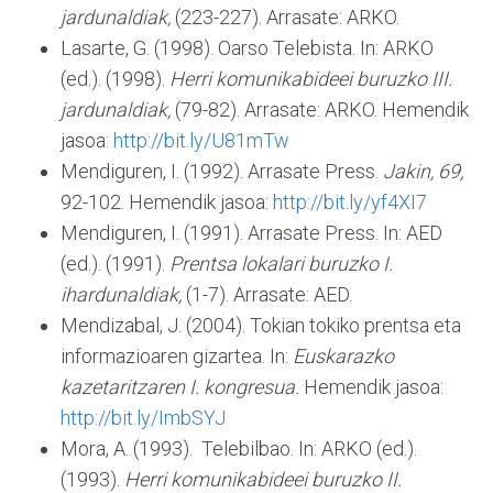
jardunaldiak,
(223-227). Arrasate: ARKO.
Lasarte, G. (1998). Oarso Telebista. In: ARKO
(ed.). (1998).
Herri komunikabideei buruzko III.
jardunaldiak,
(79-82). Arrasate: ARKO. Hemendik
jasoa:
http://bit.ly/U81mTw
Mendiguren, I. (1992). Arrasate Press.
Jakin,
69,
92-102. Hemendik jasoa:
http://bit.ly/yf4XI7
Mendiguren, I. (1991). Arrasate Press. In: AED
(ed.). (1991).
Prentsa lokalari buruzko I.
ihardunaldiak,
(1-7). Arrasate: AED.
Mendizabal, J. (2004). Tokian tokiko prentsa eta
informazioaren gizartea. In:
Euskarazko
kazetaritzaren I. kongresua.
Hemendik jasoa:
http://bit.ly/ImbSYJ
Mora, A. (1993). Telebilbao. In: ARKO (ed.).
(1993).
Herri komunikabideei buruzko II.