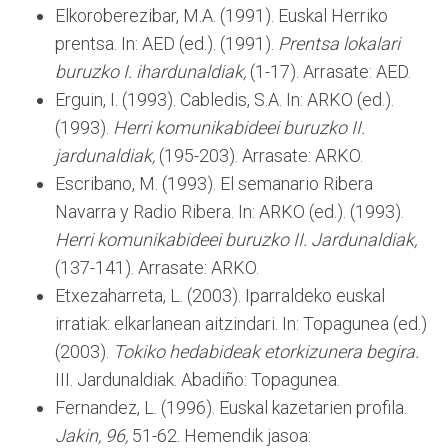
Elkoroberezibar, M.A. (1991). Euskal Herriko
prentsa. In: AED (ed.). (1991).
Prentsa lokalari
buruzko I. ihardunaldiak,
(1-17). Arrasate: AED.
Erguin, I. (1993). Cabledis, S.A. In: ARKO (ed.).
(1993).
Herri komunikabideei buruzko II.
jardunaldiak,
(195-203). Arrasate: ARKO.
Escribano, M. (1993). El semanario Ribera
Navarra y Radio Ribera. In: ARKO (ed.). (1993).
Herri komunikabideei buruzko II. Jardunaldiak,
(137-141). Arrasate: ARKO.
Etxezaharreta, L. (2003). Iparraldeko euskal
irratiak: elkarlanean aitzindari. In: Topagunea (ed.)
(2003).
Tokiko hedabideak etorkizunera begira.
III. Jardunaldiak. Abadiño: Topagunea.
Fernandez, L. (1996). Euskal kazetarien profila.
Jakin, 96,
51-62. Hemendik jasoa: