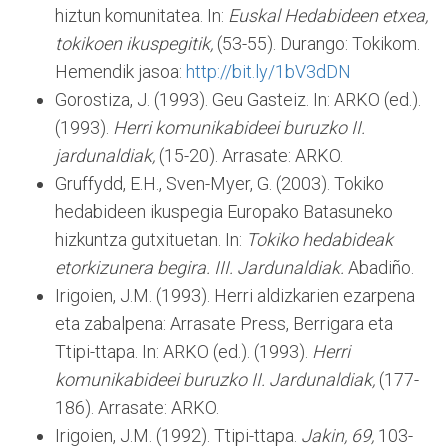
hiztun komunitatea. In:
Euskal Hedabideen etxea,
tokikoen ikuspegitik,
(53-55). Durango: Tokikom.
Hemendik jasoa:
http://bit.ly/1bV3dDN
Gorostiza, J. (1993). Geu Gasteiz. In: ARKO (ed.).
(1993).
Herri komunikabideei buruzko II.
jardunaldiak,
(15-20). Arrasate: ARKO.
Gruffydd, E.H., Sven-Myer, G. (2003). Tokiko
hedabideen ikuspegia Europako Batasuneko
hizkuntza gutxituetan. In:
Tokiko hedabideak
etorkizunera begira. III. Jardunaldiak.
Abadiño.
Irigoien, J.M. (1993). Herri aldizkarien ezarpena
eta zabalpena: Arrasate Press, Berrigara eta
Ttipi-ttapa. In: ARKO (ed.). (1993).
Herri
komunikabideei buruzko II. Jardunaldiak,
(177-
186). Arrasate: ARKO.
Irigoien, J.M. (1992). Ttipi-ttapa.
Jakin,
69,
103-