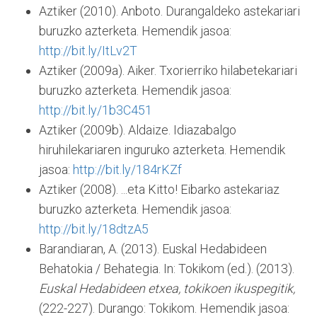
Aztiker (2010). Anboto. Durangaldeko astekariari
buruzko azterketa. Hemendik jasoa:
http://bit.ly/ItLv2T
Aztiker (2009a). Aiker. Txorierriko hilabetekariari
buruzko azterketa. Hemendik jasoa:
http://bit.ly/1b3C451
Aztiker (2009b). Aldaize. Idiazabalgo
hiruhilekariaren inguruko azterketa. Hemendik
jasoa:
http://bit.ly/184rKZf
Aztiker (2008). ...eta Kitto! Eibarko astekariaz
buruzko azterketa. Hemendik jasoa:
http://bit.ly/18dtzA5
Barandiaran, A. (2013). Euskal Hedabideen
Behatokia / Behategia. In: Tokikom (ed.). (2013).
Euskal Hedabideen etxea, tokikoen ikuspegitik,
(222-227). Durango: Tokikom. Hemendik jasoa: