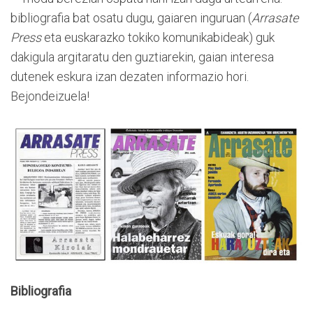
bibliografia bat osatu dugu, gaiaren inguruan (
Arrasate
Press
eta euskarazko tokiko komunikabideak) guk
dakigula argitaratu den guztiarekin, gaian interesa
dutenek eskura izan dezaten informazio hori.
Bejondeizuela!
Bibliografia