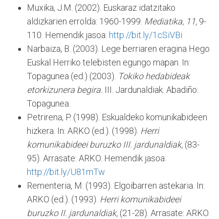
Muxika, J.M. (2002). Euskaraz idatzitako
aldizkarien errolda: 1960-1999.
Mediatika,
11,
9-
110. Hemendik jasoa:
http://bit.ly/1cSiVBi
Narbaiza, B. (2003). Lege berriaren eragina Hego
Euskal Herriko telebisten egungo mapan. In:
Topagunea (ed.) (2003).
Tokiko hedabideak
etorkizunera begira.
III. Jardunaldiak. Abadiño:
Topagunea.
Petrirena, P. (1998). Eskualdeko komunikabideen
hizkera. In: ARKO (ed.). (1998).
Herri
komunikabideei buruzko III. jardunaldiak,
(83-
95). Arrasate: ARKO. Hemendik jasoa:
http://bit.ly/U81mTw
Rementeria, M. (1993). Elgoibarren astekaria. In:
ARKO (ed.). (1993).
Herri komunikabideei
buruzko II. jardunaldiak,
(21-28). Arrasate: ARKO.