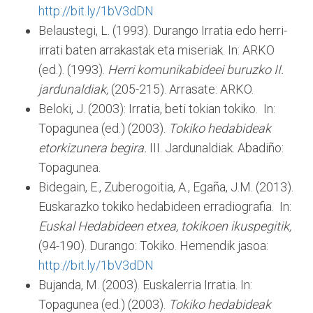
http://bit.ly/1bV3dDN
Belaustegi, L. (1993). Durango Irratia edo herri-
irrati baten arrakastak eta miseriak. In: ARKO
(ed.). (1993).
Herri komunikabideei buruzko II.
jardunaldiak,
(205-215). Arrasate: ARKO.
Beloki, J. (2003): Irratia, beti tokian tokiko. In:
Topagunea (ed.) (2003).
Tokiko hedabideak
etorkizunera begira.
III. Jardunaldiak. Abadiño:
Topagunea.
Bidegain, E., Zuberogoitia, A., Egaña, J.M. (2013).
Euskarazko tokiko hedabideen erradiografia. In:
Euskal Hedabideen etxea, tokikoen ikuspegitik,
(94-190). Durango: Tokiko. Hemendik jasoa:
http://bit.ly/1bV3dDN
Bujanda, M. (2003). Euskalerria Irratia. In:
Topagunea (ed.) (2003).
Tokiko hedabideak