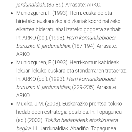
jardunaldiak,
(85-89). Arrasate: ARKO.
Muniozguren, F. (1993). Herri, euskalde eta
hirietako euskarazko aldizkariak koordinatzeko
elkartea bideratu ahal izateko gogoeta zenbait.
In: ARKO (ed.). (1993).
Herri komunikabideei
buruzko II. jardunaldiak,
(187-194). Arrasate:
ARKO.
Muniozguren, F. (1993). Herri-komunikabideak:
lekuan-lekuko euskara eta standarraren trataeraz.
In: ARKO (ed.). (1993).
Herri komunikabideei
buruzko II. jardunaldiak,
(229-235). Arrasate:
ARKO.
Muxika, J.M. (2003). Euskarazko prentsa: tokiko
hedabideen estrategia posiblea. In: Topagunea
(ed.) (2003).
Tokiko hedabideak etorkizunera
begira.
III. Jardunaldiak. Abadiño: Topagunea.