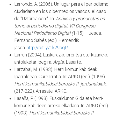
Larrondo, A. (2006). Un lugar para el periodismo
ciudadano en los cibermedios vascos: el caso
de "Uztarria.com". In:
Análisis y propuestas en
torno al periodismo digital: VII Congreso
Nacional Periodismo Digital (
1-15). Huesca:
Fernando Sabés (ed.). Hemendik
jasoa:
http://bit.ly/1k29bqP
Larrun (2004). Euskarazko prentsa etorkizuneko
antolaketari begira.
Argia.
Lasarte.
Larzabal, M. (1993). Herri komunikabideak
Iparraldean. Gure Irratia. In: ARKO (ed.). (1993).
Herri komunikabideei buruzko II. jardunaldiak,
(217-222). Arrasate: ARKO.
Lasaña, P. (1993): Euskaldunon Gida eta herri-
komunikabideen arteko elkarlana. In: ARKO (ed.).
(1993).
Herri komunikabideei buruzko II.