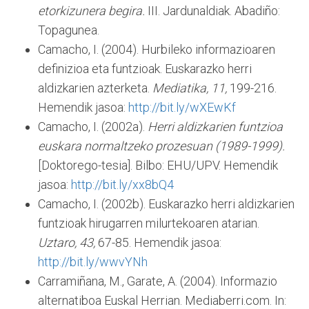
etorkizunera begira.
III. Jardunaldiak. Abadiño:
Topagunea.
Camacho, I. (2004). Hurbileko informazioaren
definizioa eta funtzioak. Euskarazko herri
aldizkarien azterketa.
Mediatika, 11,
199-216.
Hemendik jasoa:
http://bit.ly/wXEwKf
Camacho, I. (2002a).
Herri aldizkarien funtzioa
euskara normaltzeko prozesuan (1989-1999).
[Doktorego-tesia]. Bilbo: EHU/UPV. Hemendik
jasoa:
http://bit.ly/xx8bQ4
Camacho, I. (2002b). Euskarazko herri aldizkarien
funtzioak hirugarren milurtekoaren atarian.
Uztaro,
43,
67-85. Hemendik jasoa:
http://bit.ly/wwvYNh
Carramiñana, M., Garate, A. (2004). Informazio
alternatiboa Euskal Herrian. Mediaberri.com. In: