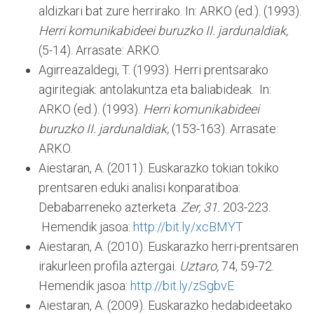
aldizkari bat zure herrirako. In: ARKO (ed.). (1993).
Herri komunikabideei buruzko II. jardunaldiak,
(5-14). Arrasate: ARKO.
Agirreazaldegi, T. (1993). Herri prentsarako
agiritegiak: antolakuntza eta baliabideak. In:
ARKO (ed.). (1993).
Herri komunikabideei
buruzko II. jardunaldiak,
(153-163). Arrasate:
ARKO.
Aiestaran, A. (2011). Euskarazko tokian tokiko
prentsaren eduki analisi konparatiboa:
Debabarreneko azterketa.
Zer, 31.
203-223.
Hemendik jasoa:
http://bit.ly/xcBMYT
Aiestaran, A. (2010). Euskarazko herri-prentsaren
irakurleen profila aztergai.
Uztaro,
74, 59-72.
Hemendik jasoa:
http://bit.ly/zSgbvE
Aiestaran, A. (2009). Euskarazko hedabideetako