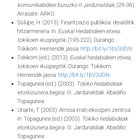
komunikabideei buruzko II. jardunaldiak,
(29-36).
Arrasate: ARKO.
Solupe, H. (2013). Finantziazio publikoa: deialditik
hitzarmenera. In:
Euskal Hedabideen etxea,
tokikoen ikuspegitik,
(195-222). Durango:
Tokikom. Hemendik jasoa:
http://bit.ly/1bV3dDN
Tokikom (ed.). (2013).
Euskal hedabideen etxea,
tokikoen ikuspegitik.
Durango: Tokikom.
Hemendik jasoa:
http://bit.ly/1bV3dDN
Topagunea (ed.). (2003).
Tokiko hedabideak
etorkizunera begira.
III. Jardunaldiak. Abadiño:
Topagunea.
Uriarte, T. (2003). Arrosa irrati-ekoizpen zentroa.
In: Topagunea (ed.) (2003).
Tokiko hedabideak
etorkizunera begira.
III. Jardunaldiak. Abadiño:
Topagunea.