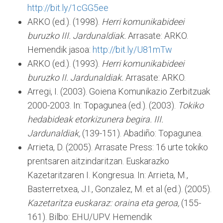
http://bit.ly/1cGG5ee
ARKO (ed.). (1998).
Herri komunikabideei
buruzko III. Jardunaldiak.
Arrasate: ARKO.
Hemendik jasoa:
http://bit.ly/U81mTw
ARKO (ed.). (1993).
Herri komunikabideei
buruzko II. Jardunaldiak.
Arrasate: ARKO.
Arregi, I. (2003). Goiena Komunikazio Zerbitzuak
2000-2003. In: Topagunea (ed.). (2003).
Tokiko
hedabideak etorkizunera begira. III.
Jardunaldiak,
(139-151). Abadiño: Topagunea.
Arrieta, D. (2005). Arrasate Press: 16 urte tokiko
prentsaren aitzindaritzan. Euskarazko
Kazetaritzaren I. Kongresua. In: Arrieta, M.,
Basterretxea, J.I., Gonzalez, M. et al (ed.). (2005).
Kazetaritza euskaraz: oraina eta geroa,
(155-
161). Bilbo: EHU/UPV. Hemendik