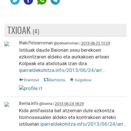
TXIOAK
(4)
Iñaki Petxarroman
@petxarroman
|
2013-06-25 13:29
Istiluak daude Baionan sexu berekoen
ezkontzaren aldeko eta aurkakoen artean.
Kolpeak eta atxilotuak izan dira.
iparraldekohitza.info/2013/06/24/arr…
Erantzun
Bertxiotu
Gogokoa
Berria.info
@berria
|
2013-06-24 18:29
Kide antifaxista bat atzeman dute ezkontza
homosexualen aldeko eta kontrakoen arteko
istiluetan
iparraldekohitza.info/2013/06/24/arr…