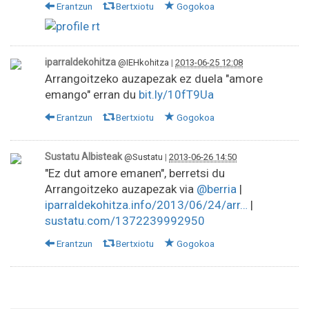
Erantzun
Bertxiotu
Gogokoa
iparraldekohitza
@IEHkohitza
|
2013-06-25 12:08
Arrangoitzeko auzapezak ez duela "amore
emango" erran du
bit.ly/10fT9Ua
Erantzun
Bertxiotu
Gogokoa
Sustatu Albisteak
@Sustatu
|
2013-06-26 14:50
"Ez dut amore emanen", berretsi du
Arrangoitzeko auzapezak via
@berria
|
iparraldekohitza.info/2013/06/24/arr…
|
sustatu.com/1372239992950
Erantzun
Bertxiotu
Gogokoa