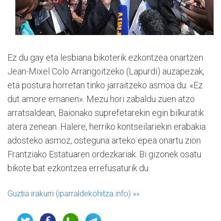
Ez du gay eta lesbiana bikoterik ezkontzea onartzen
Jean-Mixel Colo Arrangoitzeko (Lapurdi) auzapezak,
eta postura horretan tinko jarraitzeko asmoa du: «Ez
dut amore emanen». Mezu hori zabaldu zuen atzo
arratsaldean, Baionako suprefetarekin egin bilkuratik
atera zenean. Halere, herriko kontseilariekin erabakia
adosteko asmoz, osteguna arteko epea onartu zion
Frantziako Estatuaren ordezkariak. Bi gizonek osatu
bikote bat ezkontzea errefusaturik du.
Guztia irakurri (iparraldekohitza.info)
»»