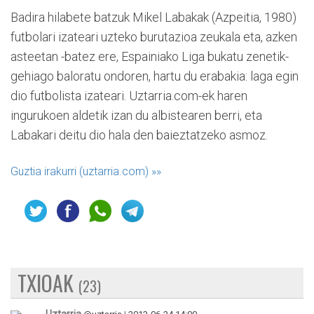
Badira hilabete batzuk Mikel Labakak (Azpeitia, 1980)
futbolari izateari uzteko burutazioa zeukala eta, azken
asteetan -batez ere, Espainiako Liga bukatu zenetik-
gehiago baloratu ondoren, hartu du erabakia: laga egin
dio futbolista izateari. Uztarria.com-ek haren
ingurukoen aldetik izan du albistearen berri, eta
Labakari deitu dio hala den baieztatzeko asmoz.
Guztia irakurri (uztarria.com)
»»
TXIOAK
(23)
Uztarria