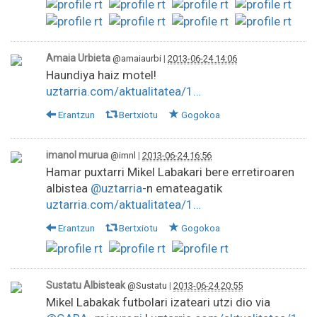
Amaia Urbieta
@amaiaurbi
|
2013-06-24 14:06
Haundiya haiz motel!
uztarria.com/aktualitatea/1…
Erantzun
Bertxiotu
Gogokoa
imanol murua
@imnl
|
2013-06-24 16:56
Hamar puxtarri Mikel Labakari bere erretiroaren
albistea
@uztarria
-n emateagatik
uztarria.com/aktualitatea/1…
Erantzun
Bertxiotu
Gogokoa
Sustatu Albisteak
@Sustatu
|
2013-06-24 20:55
Mikel Labakak futbolari izateari utzi dio via