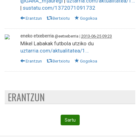
@GARA_mjauregi
|
uztarria.com/aktualitatea/1…
|
sustatu.com/1372071091732
Erantzun
Bertxiotu
Gogokoa
eneko etxeberria
@eetxeberria
|
2013-06-25 09:23
Mikel Labakak futbola utziko du
uztarria.com/aktualitatea/1…
Erantzun
Bertxiotu
Gogokoa
ERANTZUN
Sartu