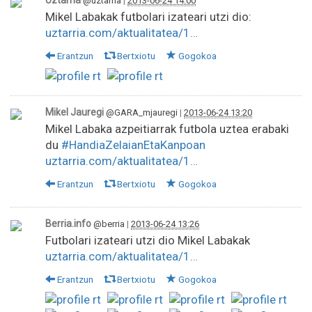
@uztarria
|
2013-06-24 14:00
Mikel Labakak futbolari izateari utzi dio:
uztarria.com/aktualitatea/1…
Erantzun
Bertxiotu
Gogokoa
Mikel Jauregi
@GARA_mjauregi
|
2013-06-24 13:20
Mikel Labaka azpeitiarrak futbola uztea erabaki
du
#HandiaZelaianEtaKanpoan
uztarria.com/aktualitatea/1…
Erantzun
Bertxiotu
Gogokoa
Berria.info
@berria
|
2013-06-24 13:26
Futbolari izateari utzi dio Mikel Labakak
uztarria.com/aktualitatea/1…
Erantzun
Bertxiotu
Gogokoa