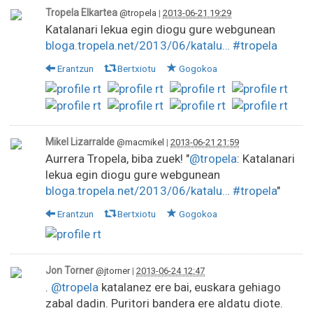
Tropela Elkartea
@tropela
|
2013-06-21 19:29
Katalanari lekua egin diogu gure webgunean
bloga.tropela.net/2013/06/katalu…
#tropela
Erantzun
Bertxiotu
Gogokoa
Mikel Lizarralde
@macmikel
|
2013-06-21 21:59
Aurrera Tropela, biba zuek! "
@tropela
: Katalanari
lekua egin diogu gure webgunean
bloga.tropela.net/2013/06/katalu…
#tropela
"
Erantzun
Bertxiotu
Gogokoa
Jon Torner
@jtorner
|
2013-06-24 12:47
.
@tropela
katalanez ere bai, euskara gehiago
zabal dadin. Puritori bandera ere aldatu diote.