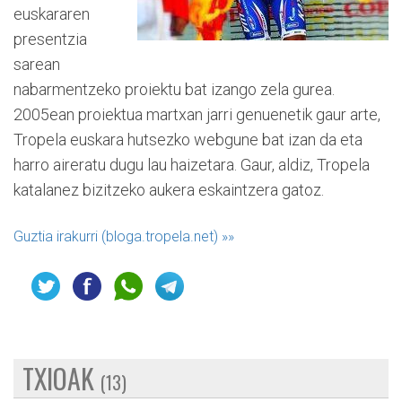
euskararen
presentzia
sarean
nabarmentzeko proiektu bat izango zela gurea.
2005ean proiektua martxan jarri genuenetik gaur arte,
Tropela euskara hutsezko webgune bat izan da eta
harro aireratu dugu lau haizetara. Gaur, aldiz, Tropela
katalanez bizitzeko aukera eskaintzera gatoz.
Guztia irakurri (bloga.tropela.net)
»»
TXIOAK
(13)