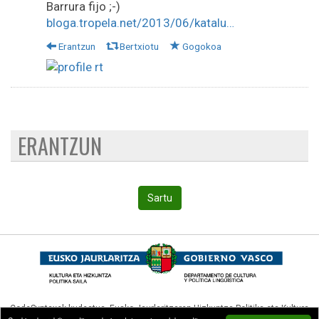
Barrura fijo ;-)
bloga.tropela.net/2013/06/katalu…
Erantzun
Bertxiotu
Gogokoa
ERANTZUN
Sartu
CodeSyntaxek kudeatua,
Eusko Jaurlaritzaren Hizkuntza Politika eta Kultura