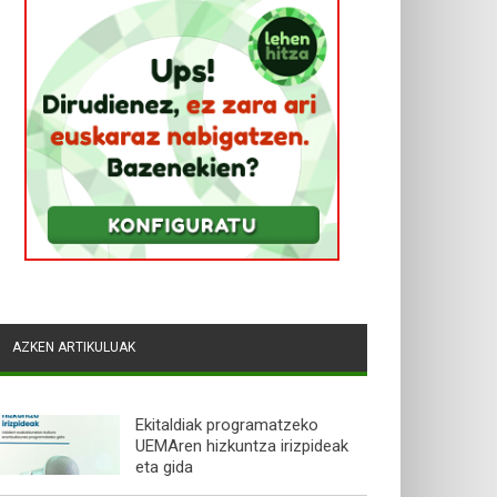
AZKEN ARTIKULUAK
Ekitaldiak programatzeko
UEMAren hizkuntza irizpideak
eta gida