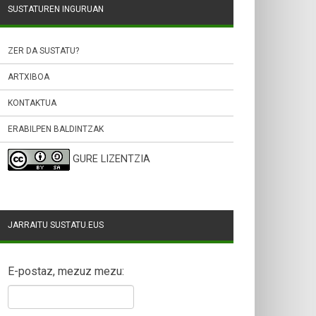
SUSTATUREN INGURUAN
ZER DA SUSTATU?
ARTXIBOA
KONTAKTUA
ERABILPEN BALDINTZAK
GURE LIZENTZIA
JARRAITU SUSTATU.EUS
E-postaz, mezuz mezu: