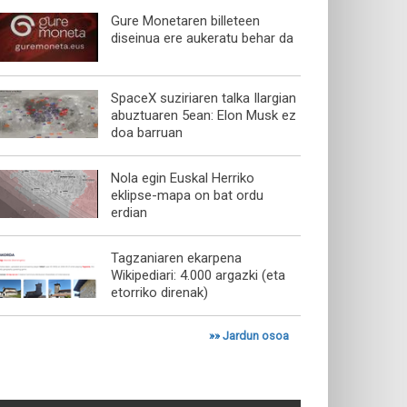
Gure Monetaren billeteen
diseinua ere aukeratu behar da
SpaceX suziriaren talka Ilargian
abuztuaren 5ean: Elon Musk ez
doa barruan
Nola egin Euskal Herriko
eklipse-mapa on bat ordu
erdian
Tagzaniaren ekarpena
Wikipediari: 4.000 argazki (eta
etorriko direnak)
»»
Jardun osoa