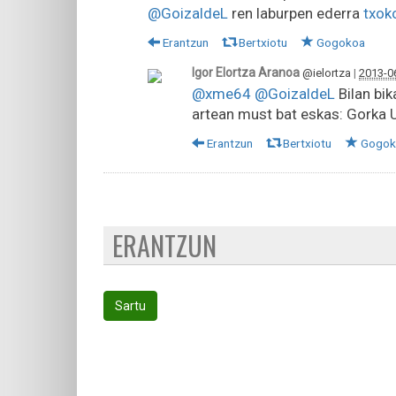
@GoizaldeL
ren laburpen ederra
txok
Erantzun
Bertxiotu
Gogokoa
Igor Elortza Aranoa
@ielortza
|
2013-0
@xme64
@GoizaldeL
Bilan bik
artean must bat eskas: Gorka 
Erantzun
Bertxiotu
Gogok
ERANTZUN
Sartu