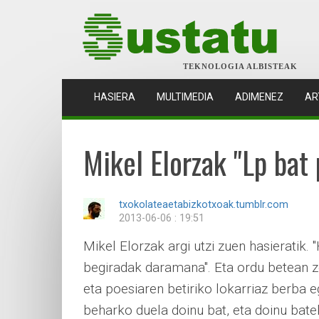
TEKNOLOGIA ALBISTEAK
(CURRENT)
HASIERA
MULTIMEDIA
ADIMENEZ
AR
Mikel Elorzak "Lp bat
txokolateaetabizkotxoak.tumblr.com
2013-06-06 : 19:51
Mikel Elorzak argi utzi zuen hasieratik. 
begiradak daramana". Eta ordu betean 
eta poesiaren betiriko lokarriaz berba 
beharko duela doinu bat, eta doinu batek