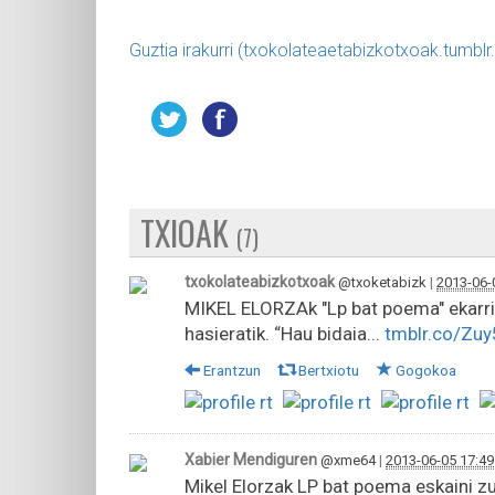
Guztia irakurri (txokolateaetabizkotxoak.tumbl
TXIOAK
(7)
txokolateabizkotxoak
@txoketabizk
|
2013-06-
MIKEL ELORZAk "Lp bat poema" ekarri 
hasieratik. “Hau bidaia...
tmblr.co/Zu
Erantzun
Bertxiotu
Gogokoa
Xabier Mendiguren
@xme64
|
2013-06-05 17:49
Mikel Elorzak LP bat poema eskaini z