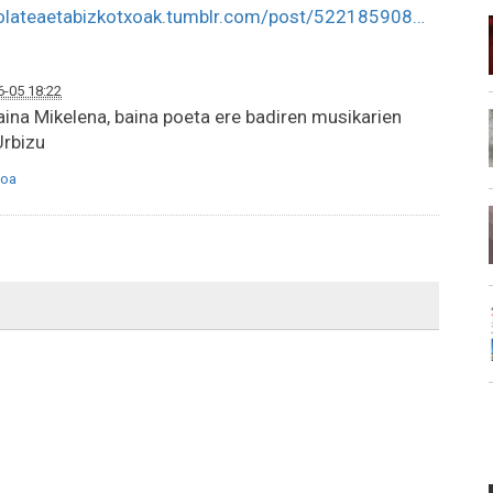
olateaetabizkotxoak.tumblr.com/post/522185908…
6-05 18:22
aina Mikelena, baina poeta ere badiren musikarien
Urbizu
oa