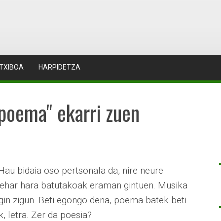
TXIBOA
HARPIDETZA
 poema" ekarri zuen
"Hau bidaia oso pertsonala da, nire neure
zehar hara batutakoak eraman gintuen. Musika
egin zigun. Beti egongo dena, poema batek beti
, letra. Zer da poesia?