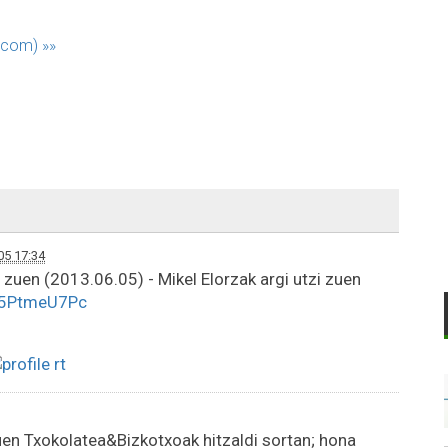
r.com)
»»
05 17:34
zuen (2013.06.05) - Mikel Elorzak argi utzi zuen
y5PtmeU7Pc
uen Txokolatea&Bizkotxoak hitzaldi sortan; hona