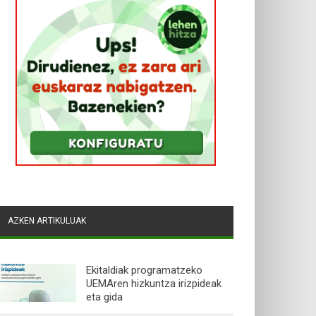
AZKEN ARTIKULUAK
Ekitaldiak programatzeko
UEMAren hizkuntza irizpideak
eta gida