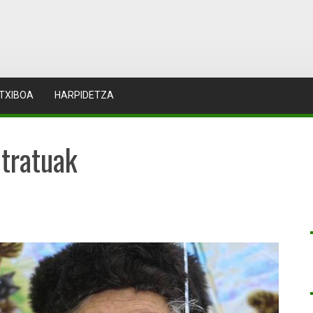
TXIBOA
HARPIDETZA
etratuak