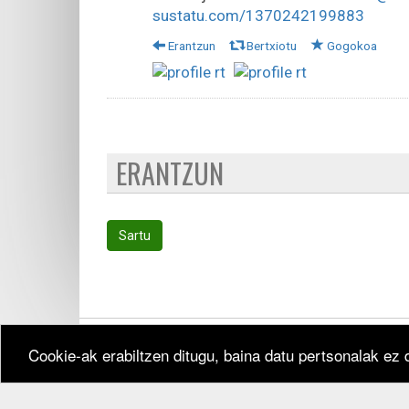
sustatu.com/1370242199883
Erantzun
Bertxiotu
Gogokoa
ERANTZUN
Sartu
Cookie-ak erabiltzen ditugu, baina datu pertsonalak ez