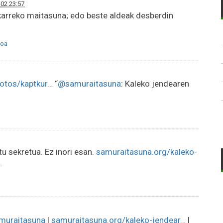
02 23:57
karreko maitasuna; edo beste aldeak desberdin
oa
hotos/kaptkur…
“
@samuraitasuna
: Kaleko jendearen
tu sekretua. Ez inori esan.
samuraitasuna.org/kaleko-
…
muraitasuna
|
samuraitasuna.org/kaleko-jendear…
|