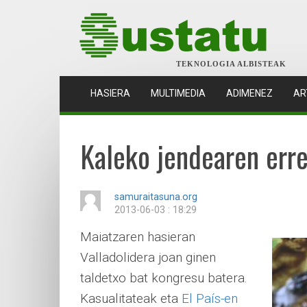
TEKNOLOGIA ALBISTEAK
(CURRENT)
HASIERA
MULTIMEDIA
ADIMENEZ
AR
Kaleko jendearen err
samuraitasuna.org
2013-06-03 : 18:29
Maiatzaren hasieran
Valladolidera joan ginen
taldetxo bat kongresu batera.
Kasualitateak eta
El País-en