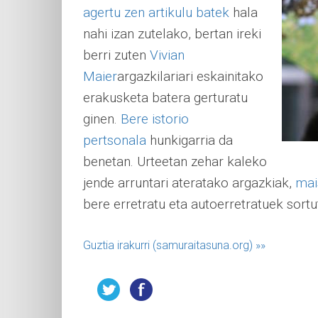
agertu zen artikulu batek
hala
nahi izan zutelako, bertan ireki
berri zuten
Vivian
Maier
argazkilariari eskainitako
erakusketa batera gerturatu
ginen.
Bere istorio
pertsonala
hunkigarria da
benetan. Urteetan zehar kaleko
jende arruntari ateratako argazkiak,
mai
bere erretratu eta autoerretratuek sortut
Guztia irakurri (samuraitasuna.org)
»»