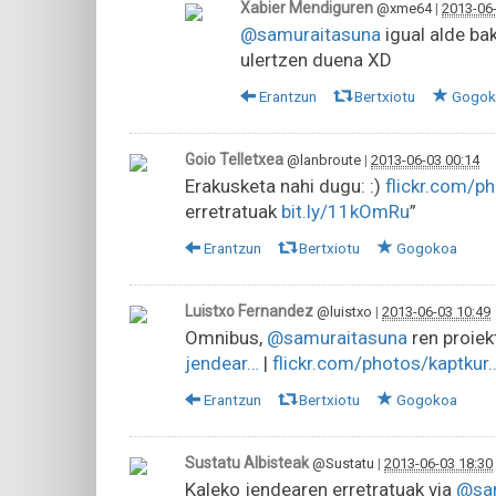
Xabier Mendiguren
@xme64
|
2013-06-
@samuraitasuna
igual alde ba
ulertzen duena XD
Erantzun
Bertxiotu
Gogok
Goio Telletxea
@lanbroute
|
2013-06-03 00:14
Erakusketa nahi dugu: :)
flickr.com/p
erretratuak
bit.ly/11kOmRu
”
Erantzun
Bertxiotu
Gogokoa
Luistxo Fernandez
@luistxo
|
2013-06-03 10:49
Omnibus,
@samuraitasuna
ren proiek
jendear…
|
flickr.com/photos/kaptkur
Erantzun
Bertxiotu
Gogokoa
Sustatu Albisteak
@Sustatu
|
2013-06-03 18:30
Kaleko jendearen erretratuak via
@sa