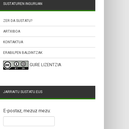
SUSTATUREN INGURUAN
ZER DA SUSTATU?
ARTXIBOA
KONTAKTUA
ERABILPEN BALDINTZAK
GURE LIZENTZIA
JARRAITU SUSTATU.EUS
E-postaz, mezuz mezu: