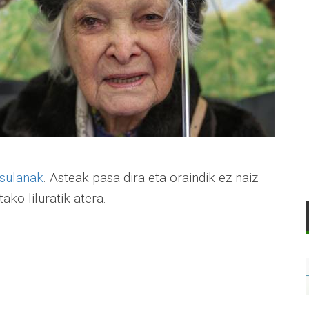
sulanak
. Asteak pasa dira eta oraindik ez naiz
ako liluratik atera.