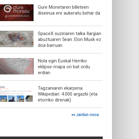
Gure Monetaren billeteen
diseinua ere aukeratu behar da
SpaceX suziriaren talka Ilargian
abuztuaren 5ean: Elon Musk ez
doa barruan
Nola egin Euskal Herriko
eklipse-mapa on bat ordu
erdian
Tagzaniaren ekarpena
Wikipediari: 4.000 argazki (eta
etorriko direnak)
»»
Jardun osoa