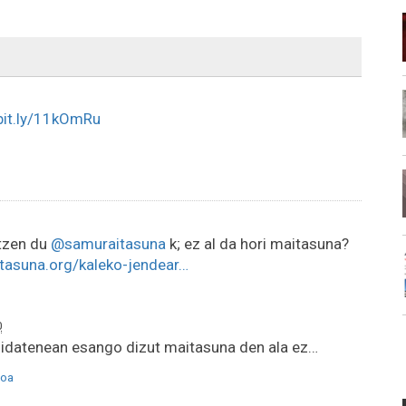
bit.ly/11kOmRu
rtzen du
@samuraitasuna
k; ez al da hori maitasuna?
tasuna.org/kaleko-jendear…
0
datenean esango dizut maitasuna den ala ez…
oa