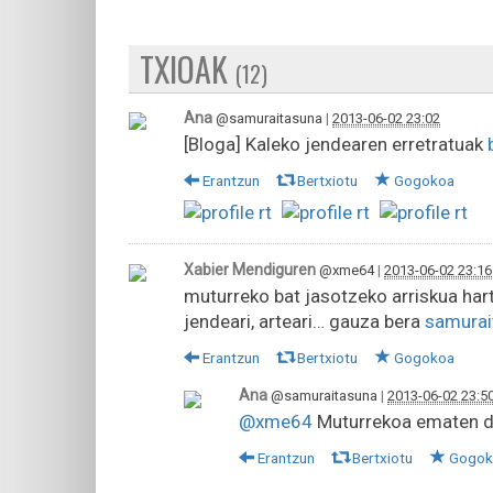
TXIOAK
(12)
Ana
@samuraitasuna
|
2013-06-02 23:02
[Bloga] Kaleko jendearen erretratuak
Erantzun
Bertxiotu
Gogokoa
Xabier Mendiguren
@xme64
|
2013-06-02 23:16
muturreko bat jasotzeko arriskua ha
jendeari, arteari… gauza bera
samurai
Erantzun
Bertxiotu
Gogokoa
Ana
@samuraitasuna
|
2013-06-02 23:5
@xme64
Muturrekoa ematen di
Erantzun
Bertxiotu
Gogok