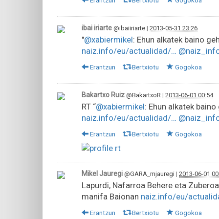
Erantzun
Bertxiotu
Gogokoa
ibai iriarte
@ibaiiriarte
|
2013-05-31 23:26
"
@xabiermikel
: Ehun alkatek baino ge
naiz.info/eu/actualidad/…
@naiz_inf
Erantzun
Bertxiotu
Gogokoa
Bakartxo Ruiz
@BakartxoR
|
2013-06-01 00:54
RT “
@xabiermikel
: Ehun alkatek baino
naiz.info/eu/actualidad/…
@naiz_inf
Erantzun
Bertxiotu
Gogokoa
Mikel Jauregi
@GARA_mjauregi
|
2013-06-01 00
Lapurdi, Nafarroa Behere eta Zuberoak
manifa Baionan
naiz.info/eu/actuali
Erantzun
Bertxiotu
Gogokoa