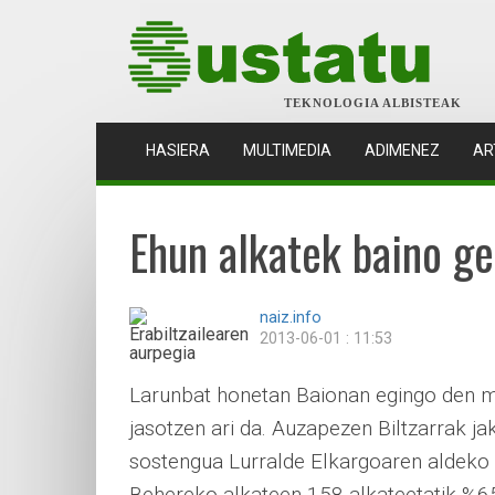
TEKNOLOGIA ALBISTEAK
(CURRENT)
HASIERA
MULTIMEDIA
ADIMENEZ
AR
Ehun alkatek baino ge
naiz.info
2013-06-01 : 11:53
Larunbat honetan Baionan egingo den m
jasotzen ari da. Auzapezen Biltzarrak j
sostengua Lurralde Elkargoaren aldeko 
Behereko alkateen 158 alkateetatik %65