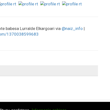
te babesa Lurralde Elkargoari via
@naiz_info
|
com/1370038599683
 ditugu gordetzen.
Informazio gehiago