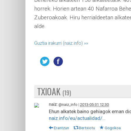
horrek. Horien artean 40 Nafarroa Behe
Zuberoakoak. Hiru herrialdeetan alkate
alde.
Guztia irakurri (naiz.info)
»»
TXIOAK
(19)
naiz:
@naiz_info
|
2013-05-31 12:30
Ehun alkatek baino gehiagok eman dio
naiz.info/eu/actualidad/…
Erantzun
Bertxiotu
Gogokoa