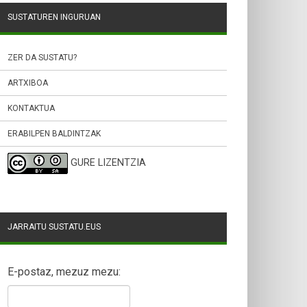
SUSTATUREN INGURUAN
ZER DA SUSTATU?
ARTXIBOA
KONTAKTUA
ERABILPEN BALDINTZAK
GURE LIZENTZIA
JARRAITU SUSTATU.EUS
E-postaz, mezuz mezu: