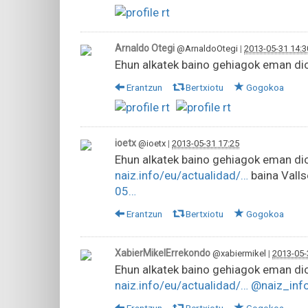
Arnaldo Otegi
@ArnaldoOtegi
|
2013-05-31 14:3
Ehun alkatek baino gehiagok eman dio
Erantzun
Bertxiotu
Gogokoa
ioetx
@ioetx
|
2013-05-31 17:25
Ehun alkatek baino gehiagok eman dio
naiz.info/eu/actualidad/…
baina Valls
05…
Erantzun
Bertxiotu
Gogokoa
XabierMikelErrekondo
@xabiermikel
|
2013-05-
Ehun alkatek baino gehiagok eman dio
naiz.info/eu/actualidad/…
@naiz_inf