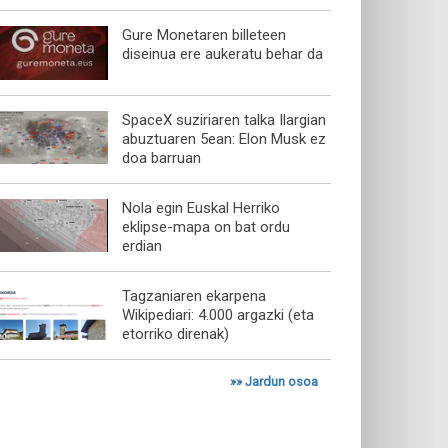
Gure Monetaren billeteen
diseinua ere aukeratu behar da
SpaceX suziriaren talka Ilargian
abuztuaren 5ean: Elon Musk ez
doa barruan
Nola egin Euskal Herriko
eklipse-mapa on bat ordu
erdian
Tagzaniaren ekarpena
Wikipediari: 4.000 argazki (eta
etorriko direnak)
»»
Jardun osoa