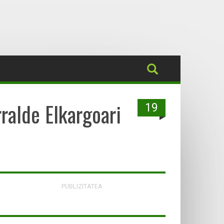
ralde Elkargoari
19
PUBLIZITATEA