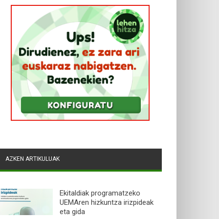
AZKEN ARTIKULUAK
Ekitaldiak programatzeko
UEMAren hizkuntza irizpideak
eta gida