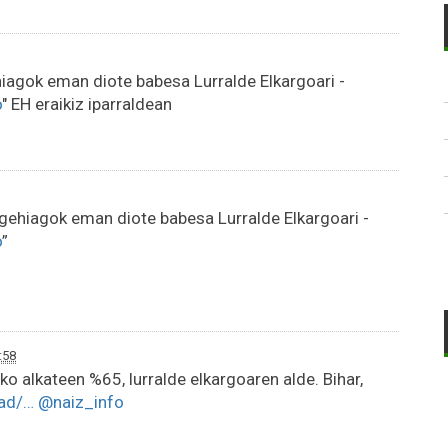
hiagok eman diote babesa Lurralde Elkargoari -
o
" EH eraikiz iparraldean
 gehiagok eman diote babesa Lurralde Elkargoari -
o
”
:58
o alkateen %65, lurralde elkargoaren alde. Bihar,
dad/…
@naiz_info