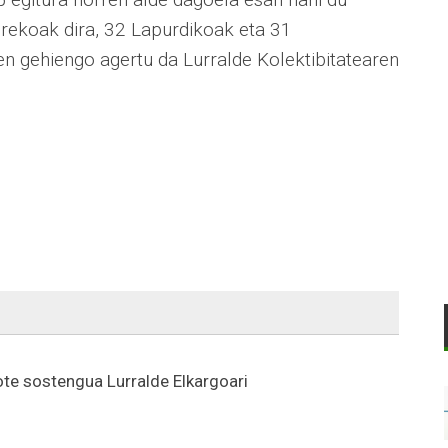
rekoak dira, 32 Lapurdikoak eta 31
en gehiengo agertu da Lurralde Kolektibitatearen
te sostengua Lurralde Elkargoari