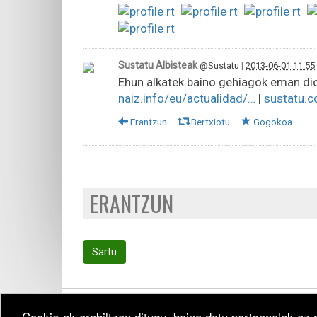
Sustatu Albisteak
@Sustatu
|
2013-06-01 11:55
Ehun alkatek baino gehiagok eman dio
naiz.info/eu/actualidad/…
|
sustatu.
Erantzun
Bertxiotu
Gogokoa
ERANTZUN
Sartu
Cookie-ak erabiltzen ditugu, baina datu pertsonalak ez