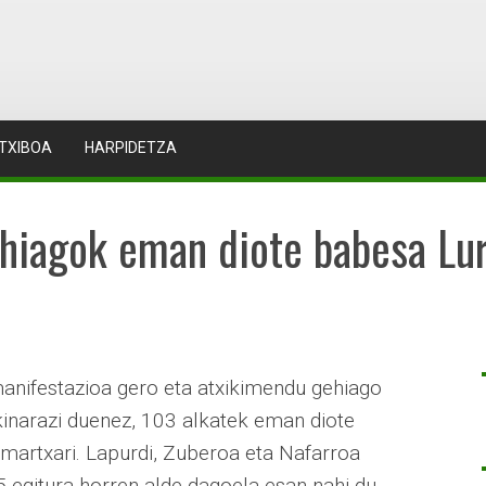
TXIBOA
HARPIDETZA
hiagok eman diote babesa Lur
anifestazioa gero eta atxikimendu gehiago
akinarazi duenez, 103 alkatek eman diote
martxari. Lapurdi, Zuberoa eta Nafarroa
 egitura horren alde dagoela esan nahi du