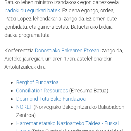
Batuko lehen ministro izandakoak egon daitezkeela
iradoki du egunkari batek.
Ez dena egongo, ordea,
Patxi Lopez lehendakaria izango da. Ez omen dute
gonbidatu, eta gainera Estatu Batuetarako bidaia
dauka programatuta.
Konferentzia
Donostiako Bakearen Etxean
izango da,
Aieteko jauregian, urriaren 17an, astelehenarekin.
Antolatzaileak dira:
Berghof Fundazioa.
Conciliation Resources
(Erresuma Batua)
Desmond Tutu Bake Fundazioa
NOREF
(Norvegiako Bakegintzarako Baliabideen
Zentroa)
Harremanetarako Nazioarteko Taldea - Euskal