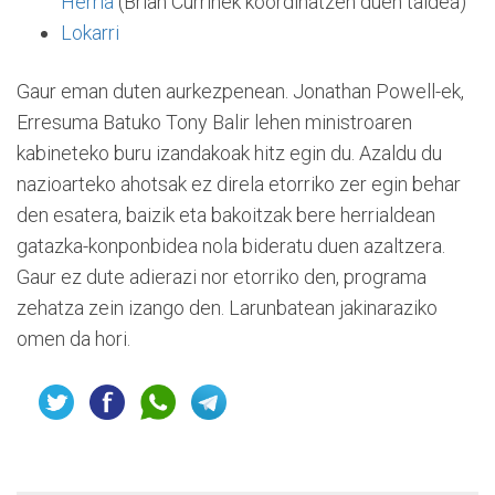
Herria
(Brian Currinek koordinatzen duen taldea)
Lokarri
Gaur eman duten aurkezpenean. Jonathan Powell-ek,
Erresuma Batuko Tony Balir lehen ministroaren
kabineteko buru izandakoak hitz egin du. Azaldu du
nazioarteko ahotsak ez direla etorriko zer egin behar
den esatera, baizik eta bakoitzak bere herrialdean
gatazka-konponbidea nola bideratu duen azaltzera.
Gaur ez dute adierazi nor etorriko den, programa
zehatza zein izango den. Larunbatean jakinaraziko
omen da hori.