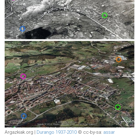
Argazkiak.org |
Durango 1937-2010
© cc-by-sa:
assar