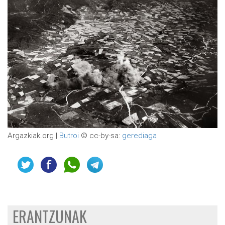
Argazkiak.org |
Butroi
© cc-by-sa:
gerediaga
ERANTZUNAK