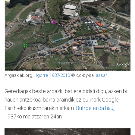
Argazkiak.org |
Igorre 1937-2010
© cc-by-sa:
assar
Gerediagak beste argazki bat ere bidali digu, azken bi
hauen antzekoa, baina oraindik ez du inork Google
Earth-eko ikusmirarekin erkatu.
Butroe ei da hau,
1937ko maiatzaren 24an: