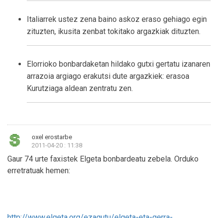
Italiarrek ustez zena baino askoz eraso gehiago egin
zituzten, ikusita zenbat tokitako argazkiak dituzten.
Elorrioko bonbardaketan hildako gutxi gertatu izanaren
arrazoia argiago erakutsi dute argazkiek: erasoa
Kurutziaga aldean zentratu zen.
oxel erostarbe
2011-04-20 : 11:38
Gaur 74 urte faxistek Elgeta bonbardeatu zebela. Orduko
erretratuak hemen:
http://www.elgeta.org/ezagutu/elgeta-eta-gerra-