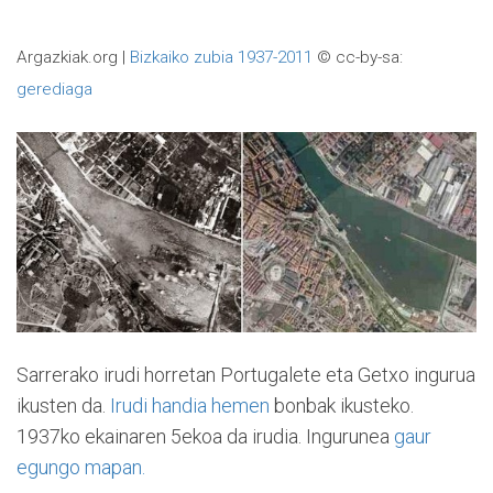
Argazkiak.org |
Bizkaiko zubia 1937-2011
© cc-by-sa:
gerediaga
Sarrerako irudi horretan Portugalete eta Getxo ingurua
ikusten da.
Irudi handia hemen
bonbak ikusteko.
1937ko ekainaren 5ekoa da irudia. Ingurunea
gaur
egungo mapan.