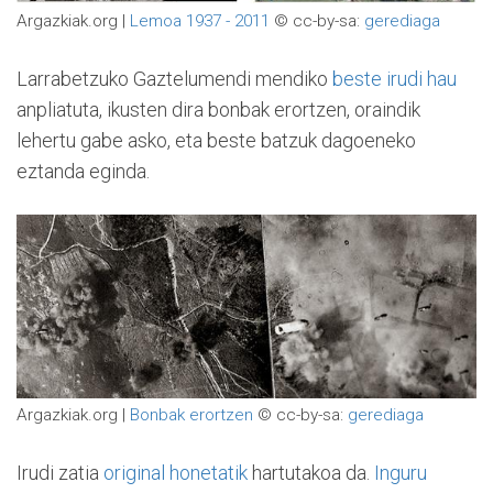
Argazkiak.org |
Lemoa 1937 - 2011
© cc-by-sa:
gerediaga
Larrabetzuko Gaztelumendi mendiko
beste irudi hau
anpliatuta, ikusten dira bonbak erortzen, oraindik
lehertu gabe asko, eta beste batzuk dagoeneko
eztanda eginda.
Argazkiak.org |
Bonbak erortzen
© cc-by-sa:
gerediaga
Irudi zatia
original honetatik
hartutakoa da.
Inguru