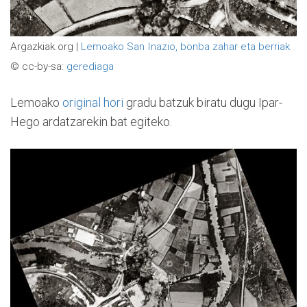
Argazkiak.org |
Lemoako San Inazio, bonba zahar eta berriak
© cc-by-sa:
gerediaga
Lemoako
original hori
gradu batzuk biratu dugu Ipar-
Hego ardatzarekin bat egiteko.