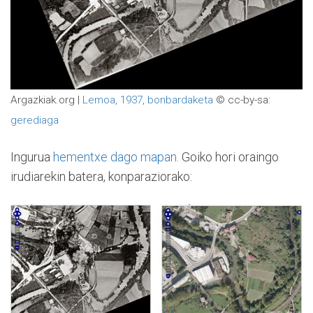
Argazkiak.org |
Lemoa, 1937, bonbardaketa
© cc-by-sa:
gerediaga
Ingurua
hementxe dago mapan.
Goiko hori oraingo
irudiarekin batera, konparaziorako: