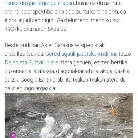
hauxe da gaur egungo mapan,
baina ez du asmatu
oraindik perspektibarekin edo puntu kardinalekin, ea
inork laguntzen digun. Gaztelumendi mendiko hori
1937ko ekainaren 6koa da.
Beste irudi hau Asier Sarasua wikipedistak
erabiltzaileak du.
Gerediagatik jasotako irudi hau
(atzo
Deian eta Sustatun ere
atera genuen) ez zen bertikal
zuzenean ateratakoa, diagonalean ateratako argazkia
baizik. Google Earth erabilita txukun-txukun atera du
gaur egungo argazkia: