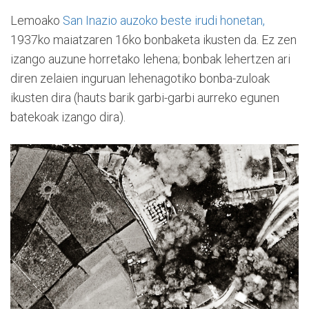
Lemoako
San Inazio auzoko beste irudi honetan,
1937ko maiatzaren 16ko bonbaketa ikusten da. Ez zen
izango auzune horretako lehena; bonbak lehertzen ari
diren zelaien inguruan lehenagotiko bonba-zuloak
ikusten dira (hauts barik garbi-garbi aurreko egunen
batekoak izango dira).