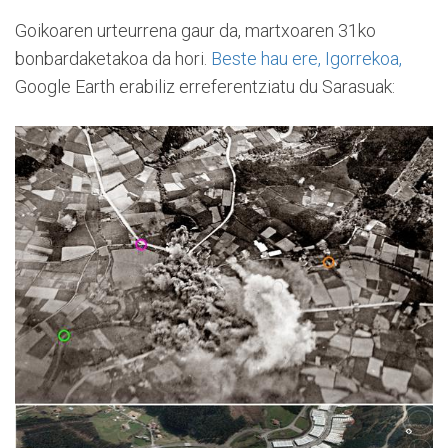
Goikoaren urteurrena gaur da, martxoaren 31ko
bonbardaketakoa da hori.
Beste hau ere, Igorrekoa,
Google Earth erabiliz erreferentziatu du Sarasuak: