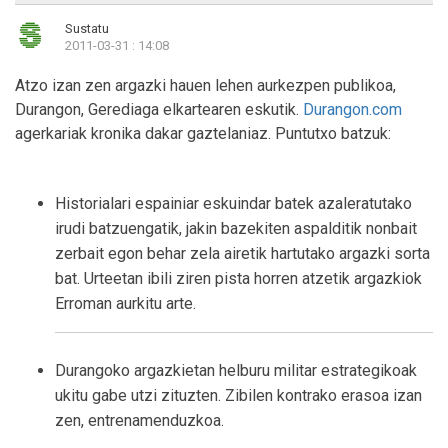
Sustatu
2011-03-31 : 14:08
Atzo izan zen argazki hauen lehen aurkezpen publikoa,
Durangon, Gerediaga elkartearen eskutik.
Durangon.com
agerkariak kronika dakar gaztelaniaz. Puntutxo batzuk:
Historialari espainiar eskuindar batek azaleratutako
irudi batzuengatik, jakin bazekiten aspalditik nonbait
zerbait egon behar zela airetik hartutako argazki sorta
bat. Urteetan ibili ziren pista horren atzetik argazkiok
Erroman aurkitu arte.
Durangoko argazkietan helburu militar estrategikoak
ukitu gabe utzi zituzten. Zibilen kontrako erasoa izan
zen, entrenamenduzkoa.