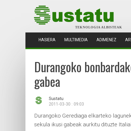
TEKNOLOGIA ALBISTEAK
(CURRENT)
HASIERA
MULTIMEDIA
ADIMENEZ
AR
Durangoko bonbardaket
gabea
Sustatu
2011-03-30 : 09:03
Durangoko Gerediaga elkarteko lagune
sekula ikusi gabeak aurkitu dituzte Itali