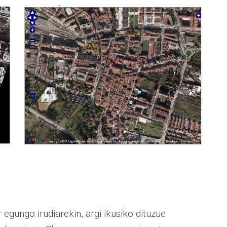
gungo irudiarekin, argi ikusiko dituzue