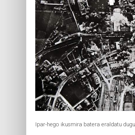
Ipar-hego ikusmira batera eraldatu dugu