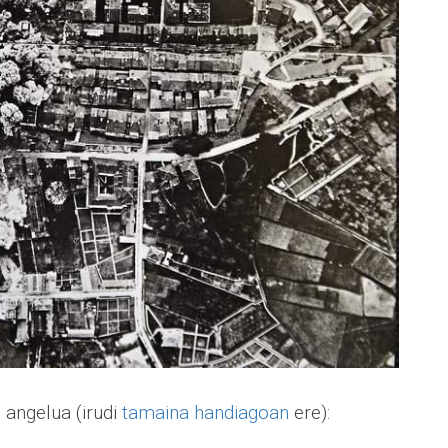
 angelua (irudi
tamaina handiagoan
ere):