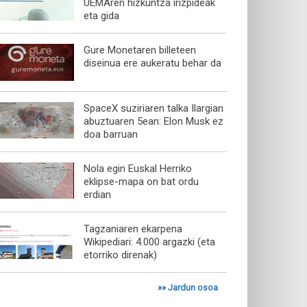
UEMAren hizkuntza irizpideak
eta gida
Gure Monetaren billeteen
diseinua ere aukeratu behar da
SpaceX suziriaren talka Ilargian
abuztuaren 5ean: Elon Musk ez
doa barruan
Nola egin Euskal Herriko
eklipse-mapa on bat ordu
erdian
Tagzaniaren ekarpena
Wikipediari: 4.000 argazki (eta
etorriko direnak)
»»
Jardun osoa