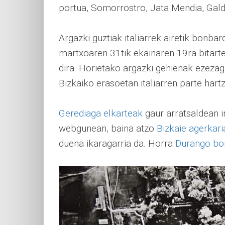
portua, Somorrostro, Jata Mendia, Gald
Argazki guztiak italiarrek airetik bonba
martxoaren 31tik ekainaren 19ra bitarte
dira. Horietako argazki gehienak ezezagu
Bizkaiko erasoetan italiarren parte ha
Gerediaga elkarteak
gaur arratsaldean ir
webgunean, baina atzo
Bizkaie agerkari
duena ikaragarria da. Horra
Durango bo