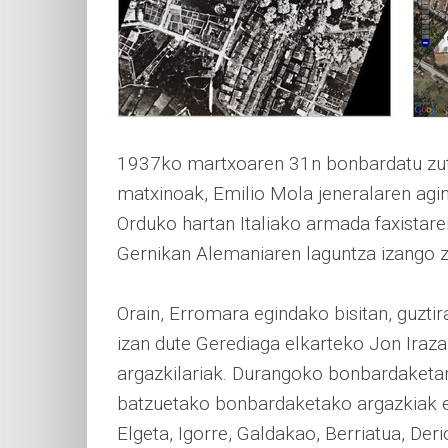
1937ko martxoaren 31n bonbardatu zut
matxinoak, Emilio Mola jeneralaren agin
Orduko hartan Italiako armada faxistare
Gernikan Alemaniaren laguntza izango z
Orain, Erromara egindako bisitan, guzti
izan dute Gerediaga elkarteko Jon Irazab
argazkilariak. Durangoko bonbardaketar
batzuetako bonbardaketako argazkiak ere
Elgeta, Igorre, Galdakao, Berriatua, De