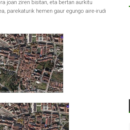
ra joan ziren bisitan, eta bertan aurkitu
ea, parekaturik hemen gaur egungo aire-irudi