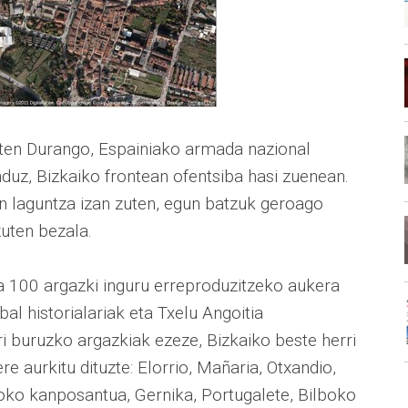
en Durango, Espainiako armada nazional
duz, Bizkaiko frontean ofentsiba hasi zuenean.
n laguntza izan zuten, egun batzuk geroago
uten bezala.
ra 100 argazki inguru erreproduzitzeko aukera
al historialariak eta Txelu Angoitia
i buruzko argazkiak ezeze, Bizkaiko beste herri
 aurkitu dituzte: Elorrio, Mañaria, Otxandio,
rioko kanposantua, Gernika, Portugalete, Bilboko