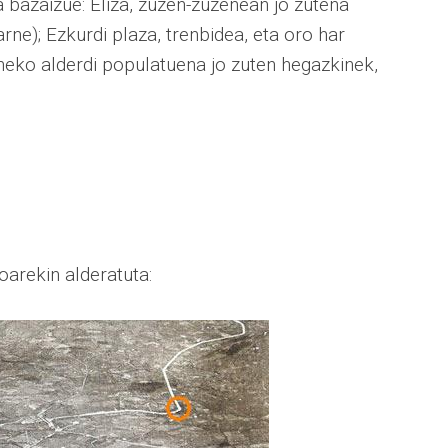
 bazaizue: Eliza, zuzen-zuzenean jo zutena
rne); Ezkurdi plaza, trenbidea, eta oro har
neko alderdi populatuena jo zuten hegazkinek,
oarekin alderatuta: