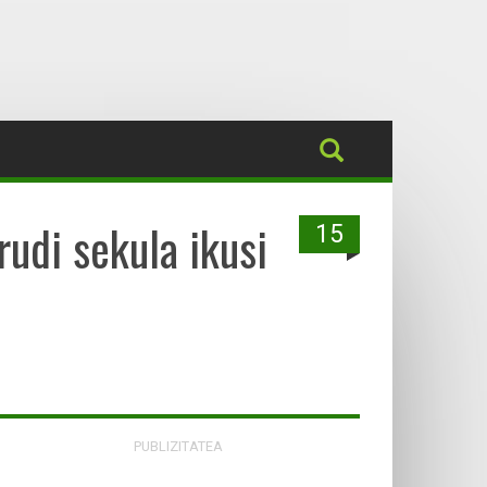
udi sekula ikusi
15
PUBLIZITATEA