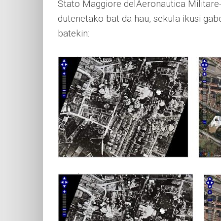
Stato Maggiore delAeronautica Militare-
dutenetako bat da hau, sekula ikusi gab
batekin: