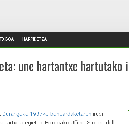
TXIBOA
HARPIDETZA
a: une hartantxe hartutako ir
k
Durangoko 1937ko bonbardaketaren
irudi
ako artxibategietan. Erromako Ufficio Storico dell