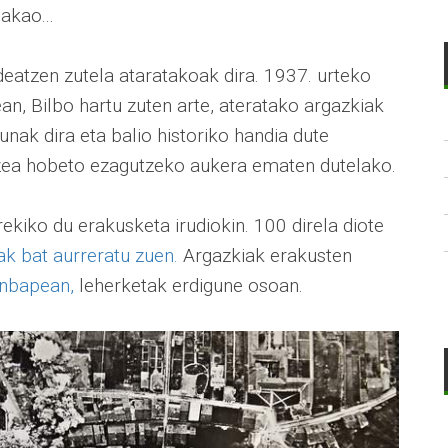
akao...
rdeatzen zutela ataratakoak dira. 1937. urteko
an, Bilbo hartu zuten arte, ateratako argazkiak
nak dira eta balio historiko handia dute
rtzea hobeto ezagutzeko aukera ematen dutelako.
ekiko du erakusketa irudiokin. 100 direla diote
ak bat aurreratu zuen.
Argazkiak erakusten
nbapean,
leherketak erdigune osoan.