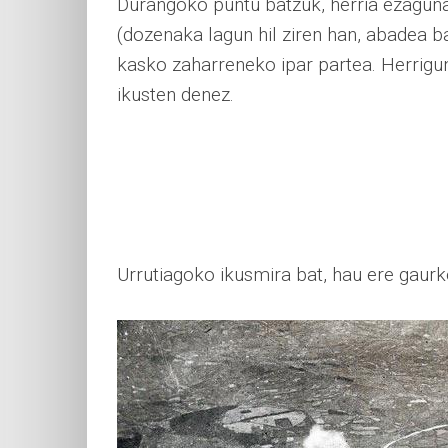
Durangoko puntu batzuk, herria ezaguna
(dozenaka lagun hil ziren han, abadea ba
kasko zaharreneko ipar partea. Herrigu
ikusten denez.
Urrutiagoko ikusmira bat, hau ere gaurk