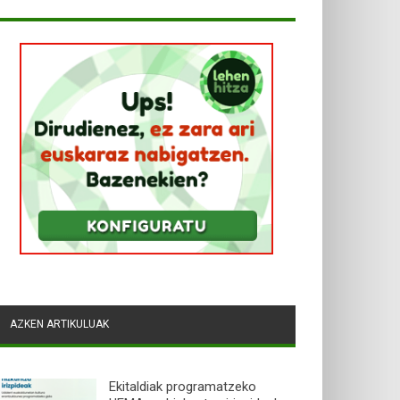
AZKEN ARTIKULUAK
Ekitaldiak programatzeko