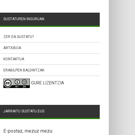
SUSTATUREN INGURUAN
ZER DA SUSTATU?
ARTXIBOA
KONTAKTUA
ERABILPEN BALDINTZAK
GURE LIZENTZIA
JARRAITU SUSTATU.EUS
E-postaz, mezuz mezu: