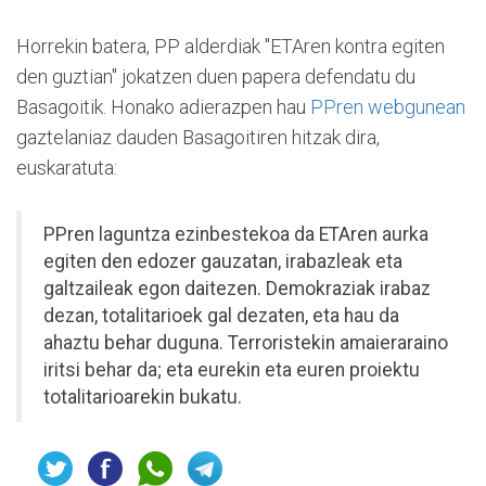
Horrekin batera, PP alderdiak "ETAren kontra egiten
den guztian" jokatzen duen papera defendatu du
Basagoitik. Honako adierazpen hau
PPren webgunean
gaztelaniaz dauden Basagoitiren hitzak dira,
euskaratuta:
PPren laguntza ezinbestekoa da ETAren aurka
egiten den edozer gauzatan, irabazleak eta
galtzaileak egon daitezen. Demokraziak irabaz
dezan, totalitarioek gal dezaten, eta hau da
ahaztu behar duguna. Terroristekin amaieraraino
iritsi behar da; eta eurekin eta euren proiektu
totalitarioarekin bukatu.