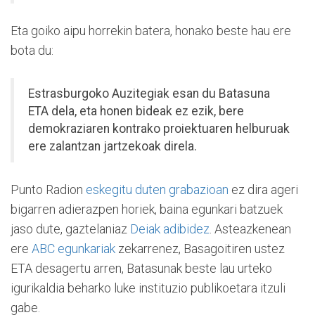
Eta goiko aipu horrekin batera, honako beste hau ere
bota du:
Estrasburgoko Auzitegiak esan du Batasuna
ETA dela, eta honen bideak ez ezik, bere
demokraziaren kontrako proiektuaren helburuak
ere zalantzan jartzekoak direla.
Punto Radion
eskegitu duten grabazioan
ez dira ageri
bigarren adierazpen horiek, baina egunkari batzuek
jaso dute, gaztelaniaz
Deiak adibidez
. Asteazkenean
ere
ABC egunkariak
zekarrenez, Basagoitiren ustez
ETA desagertu arren, Batasunak beste lau urteko
igurikaldia beharko luke instituzio publikoetara itzuli
gabe.