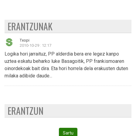
ERANTZUNAK
Txopi
2010-10-29 : 12:17
Logika hori jarraituz, PP alderdia bera ere legez kanpo
uztea eskatu beharko luke Basagoitik, PP frankismoaren
oinordekoak bait dira. Eta hori horrela dela erakusten duten
milaka adibide daude...
ERANTZUN
Sartu