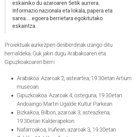
eskainiko du azaroaren 5etik aurrera.
Informazio nazionala eta lokala, papera eta
sarea.... egoera berrietara egokitutako
eskaintza.
Proiektuak aurkezpen desberdinak izango ditu
herrialdeka. Guk jakin dugu Arabakoaren eta
Gipuzkoakoaren berri:
Arabakoa: Azaroak 2, asteartea, 19.30etan Artium
museoan.
Gipuzkoakoa: Azaroak 4, osteguna, 19.30etan.
Andoaingo Martin Ugalde Kultur Parkean.
Bizkaikoa, Bilbon, azaroak 3, asteazkena,
19.30etan Kalderapekon.
Nafarroakoa, Iruñean, azaroak 3, 19.30etan