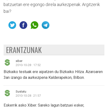
batzuetan ere egongo direla aurkezpenak. Argitzerik
bai?
ERANTZUNAK
xiber
2010-10-28 : 17:52
Bizkaiko testuak ere aipatzen du Bizkaiko Hitza. Azaroaren
3an izango da aurkezpena Kalderapekon, Bilbon.
Sustatu
2010-10-28 : 21:57
Eskerrik asko Xiber. Sareko lagun batzuei esker,