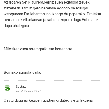
Azaroaren 5etik aurrera,berriz,zuen ekitaldia zeuek
zuzenean sartuz gero,berehala egongo da ikusgai
webgunean.Eta lehentasuna izango du paperako. Proiektu
berrian ere elkarlanean jarraitzea espero dugu.Estimatuko
dugu ahalegina.
Milesker zuen arretagatik, eta laster arte.
Berriako agenda saila.
Sustatu
2010-10-29 : 10:27
Osatu dugu aurkezpen guztien ordutegia eta lekuena.