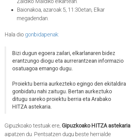
Zaldiko Maldiko elkartean.
Baionakoa, azaroak 5, 11:30etan, Elkar
megadendan.
Hala dio
gonbidapenak:
Bizi dugun egoera zailari, elkarlanaren bidez
erantzungo diogu eta aurrerantzean informazio
osatuagoa emango dugu.
Proiektu berria aurkezteko egingo den ekitaldira
gonbidatu nahi zaitugu. Bertan aurkeztuko
ditugu sareko proiektu berria eta Arabako
HITZA astekaria.
Gipuzkoako testuak ere,
Gipuzkoako HITZA astekaria
aipatzen du. Pentsatzen dugu beste herrialde