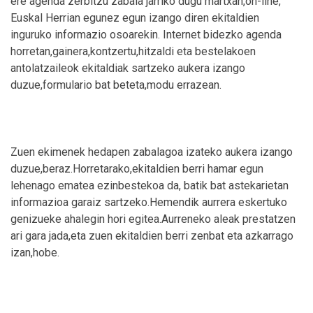
ere agenda zerbitzu zabala jarriko dugu martxan,on-line,
Euskal Herrian egunez egun izango diren ekitaldien
inguruko informazio osoarekin. Internet bidezko agenda
horretan,gainera,kontzertu,hitzaldi eta bestelakoen
antolatzaileok ekitaldiak sartzeko aukera izango
duzue,formulario bat beteta,modu errazean.
Zuen ekimenek hedapen zabalagoa izateko aukera izango
duzue,beraz.Horretarako,ekitaldien berri hamar egun
lehenago ematea ezinbestekoa da, batik bat astekarietan
informazioa garaiz sartzeko.Hemendik aurrera eskertuko
genizueke ahalegin hori egitea.Aurreneko aleak prestatzen
ari gara jada,eta zuen ekitaldien berri zenbat eta azkarrago
izan,hobe.