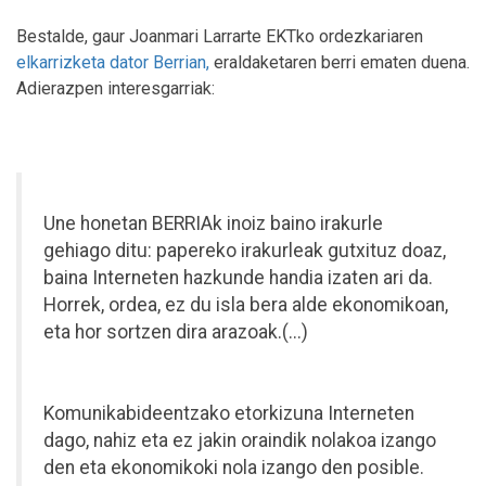
Bestalde, gaur Joanmari Larrarte EKTko ordezkariaren
elkarrizketa dator Berrian,
eraldaketaren berri ematen duena.
Adierazpen interesgarriak:
Une honetan BERRIAk inoiz baino irakurle
gehiago ditu: papereko irakurleak gutxituz doaz,
baina Interneten hazkunde handia izaten ari da.
Horrek, ordea, ez du isla bera alde ekonomikoan,
eta hor sortzen dira arazoak.(...)
Komunikabideentzako etorkizuna Interneten
dago, nahiz eta ez jakin oraindik nolakoa izango
den eta ekonomikoki nola izango den posible.