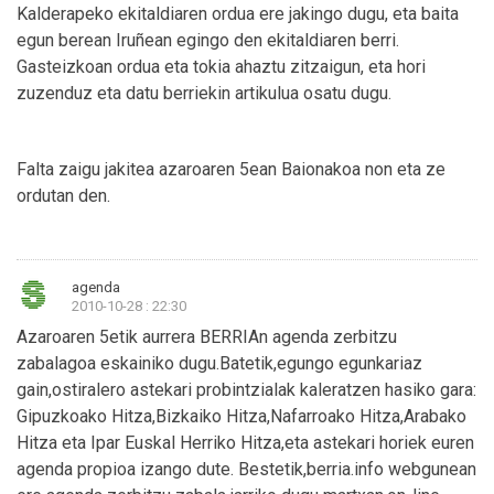
Kalderapeko ekitaldiaren ordua ere jakingo dugu, eta baita
egun berean Iruñean egingo den ekitaldiaren berri.
Gasteizkoan ordua eta tokia ahaztu zitzaigun, eta hori
zuzenduz eta datu berriekin artikulua osatu dugu.
Falta zaigu jakitea azaroaren 5ean Baionakoa non eta ze
ordutan den.
agenda
2010-10-28 : 22:30
Azaroaren 5etik aurrera BERRIAn agenda zerbitzu
zabalagoa eskainiko dugu.Batetik,egungo egunkariaz
gain,ostiralero astekari probintzialak kaleratzen hasiko gara:
Gipuzkoako Hitza,Bizkaiko Hitza,Nafarroako Hitza,Arabako
Hitza eta Ipar Euskal Herriko Hitza,eta astekari horiek euren
agenda propioa izango dute. Bestetik,berria.info webgunean