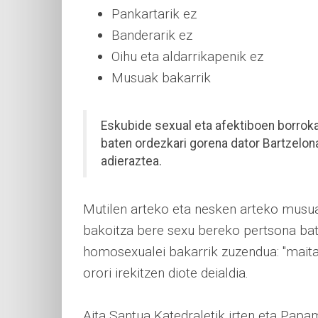
Pankartarik ez
Banderarik ez
Oihu eta aldarrikapenik ez
Musuak bakarrik
Eskubide sexual eta afektiboen borroka
baten ordezkari gorena dator Bartzelo
adieraztea.
Mutilen arteko eta nesken arteko musuak
bakoitza bere sexu bereko pertsona bate
homosexualei bakarrik zuzendua: "mait
orori irekitzen diote deialdia.
Aita Santua Katedraletik irten eta Pap