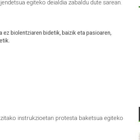
ndetsua egiteko deialdia zabaldu dute sarean.
ez biolentziaren bidetik, baizik eta pasioaren,
tik.
tzitako instrukzioetan protesta baketsua egiteko