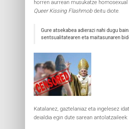
horren aurrean musukatze homosexual je
Queer Kissing Flashmob
deitu diote.
Gure atsekabea adierazi nahi dugu baina 
sentsualitatearen eta maitasunaren bide
Katalanez, gaztelaniaz eta ingelesez ida
deialdia egin dute sarean antolatzaileek: