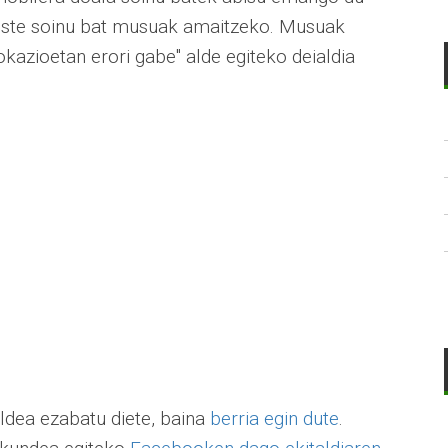
beste soinu bat musuak amaitzeko. Musuak
okazioetan erori gabe" alde egiteko deialdia
dea ezabatu diete, baina
berria egin dute
.