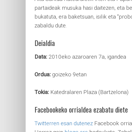
partaideak musuka hasi daitezen, eta 
bukatuta, era baketsuan, isilik eta "prob
zabaldu dute.
Deialdia
Data:
2010eko azaroaren 7a, igandea
Ordua:
goizeko 9etan
Tokia:
Katedralaren Plaza (Bartzelona)
Facebookeko orrialdea ezabatu diete
Twitterren esan dutenez
Facebook orrial