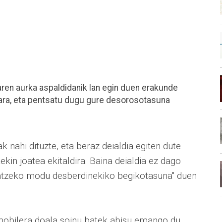
ren aurka aspaldidanik lan egin duen erakunde
nara, eta pentsatu dugu gure desorosotasuna
 nahi dituzte, eta beraz deialdia egiten dute
kin joatea ekitaldira. Baina deialdia ez dago
atzeko modu desberdinekiko begikotasuna" duen
amobilera doala soinu batek abisu emango du