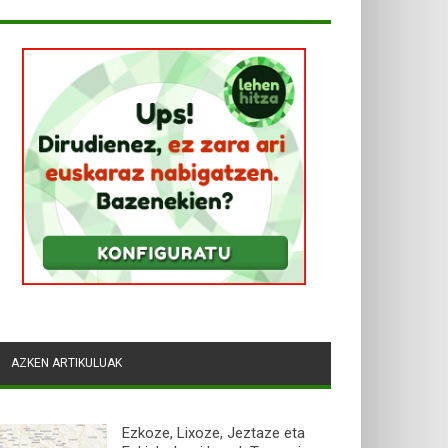
AZKEN ARTIKULUAK
Ezkoze, Lixoze, Jeztaze eta