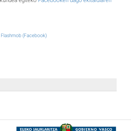
kundea egiteko
Facebooken dago ekitaldiaren
g Flashmob (Facebook)