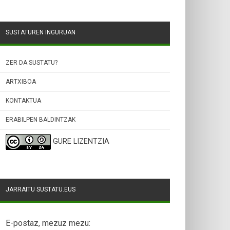
SUSTATUREN INGURUAN
ZER DA SUSTATU?
ARTXIBOA
KONTAKTUA
ERABILPEN BALDINTZAK
GURE LIZENTZIA
JARRAITU SUSTATU.EUS
E-postaz, mezuz mezu: