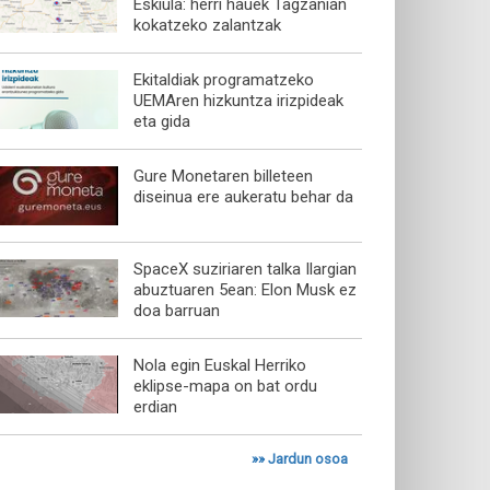
Eskiula: herri hauek Tagzanian
kokatzeko zalantzak
Ekitaldiak programatzeko
UEMAren hizkuntza irizpideak
eta gida
Gure Monetaren billeteen
diseinua ere aukeratu behar da
SpaceX suziriaren talka Ilargian
abuztuaren 5ean: Elon Musk ez
doa barruan
Nola egin Euskal Herriko
eklipse-mapa on bat ordu
erdian
»»
Jardun osoa