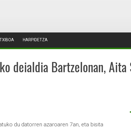
TXIBOA
HARPIDETZA
o deialdia Bartzelonan, Aita 
atuko du datorren azaroaren 7an, eta bisita