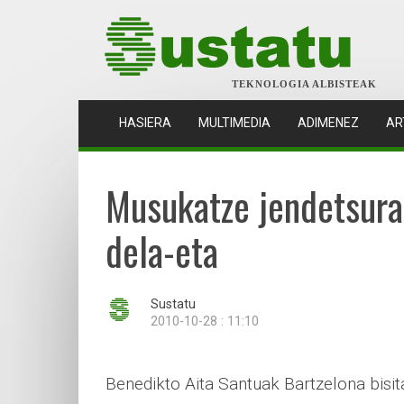
TEKNOLOGIA ALBISTEAK
(CURRENT)
HASIERA
MULTIMEDIA
ADIMENEZ
AR
Musukatze jendetsurak
dela-eta
Sustatu
2010-10-28 : 11:10
Benedikto Aita Santuak Bartzelona bisit