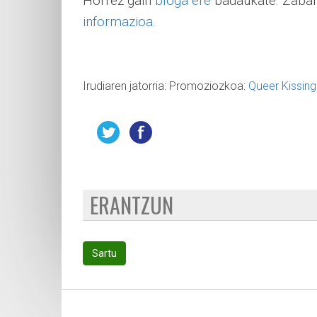
Horrez gain
bloga ere
badaukate. Zabal
informazioa
.
Irudiaren jatorria: Promoziozkoa:
Queer Kissin
ERANTZUN
Sartu