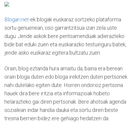
Blogari.net
-ek blogak euskaraz sortzeko plataforma
sortu genuenean, oso garrantzitsua izan zela uste
dugu. Jende askok bere pentsamenduak adierazteko
bide bat eduki zuen eta euskarazko testuinguru batek,
jende asko euskaraz egitera bultzatu zuen.
Orain, blog eztanda hura amaitu da, baina era berean
orain bloga duten edo bloga irekitzen duten pertsonek
nahi dutelako egiten dute. Horren ondorioz pertsona
hauek dira bere iritzia eta informazioak hobeto
helarazteko gai diren pertsonak. Bere ahotsak agenda
sozialean indar handia dauka eta sortu diren beste
tresna berrien bidez ere gehiago hedatzen da.