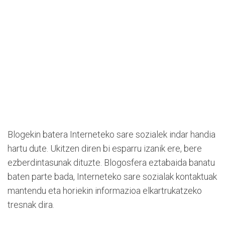
Blogekin batera Interneteko sare sozialek indar handia
hartu dute. Ukitzen diren bi esparru izanik ere, bere
ezberdintasunak dituzte. Blogosfera eztabaida banatu
baten parte bada, Interneteko sare sozialak kontaktuak
mantendu eta horiekin informazioa elkartrukatzeko
tresnak dira.