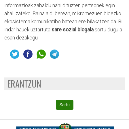
informazioak zabaldu nahi dituzten pertsonek egin
ahal izateko. Baina aldi berean, mikromezuen bidezko
ekosistema komunikatibo batean ere bilakatzen da. Bi
indar hauek uztartuta
sare sozial blogala
sortu dugula
esan dezakegu.
ERANTZUN
Sartu