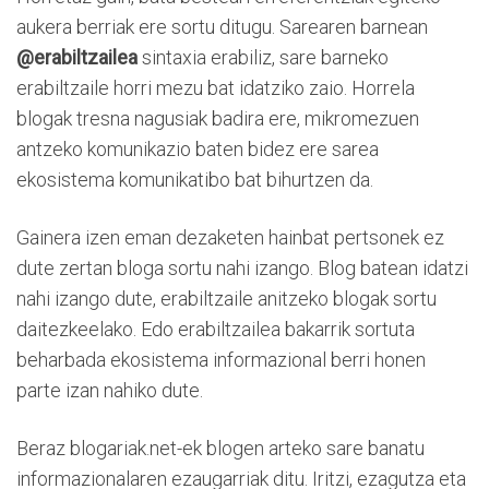
aukera berriak ere sortu ditugu. Sarearen barnean
@erabiltzailea
sintaxia erabiliz, sare barneko
erabiltzaile horri mezu bat idatziko zaio. Horrela
blogak tresna nagusiak badira ere, mikromezuen
antzeko komunikazio baten bidez ere sarea
ekosistema komunikatibo bat bihurtzen da.
Gainera izen eman dezaketen hainbat pertsonek ez
dute zertan bloga sortu nahi izango. Blog batean idatzi
nahi izango dute, erabiltzaile anitzeko blogak sortu
daitezkeelako. Edo erabiltzailea bakarrik sortuta
beharbada ekosistema informazional berri honen
parte izan nahiko dute.
Beraz blogariak.net-ek blogen arteko sare banatu
informazionalaren ezaugarriak ditu. Iritzi, ezagutza eta