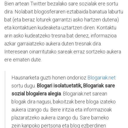
Bien artean Twitter bezalako sare sozialak ere sortu
dira. Nolabait blogosferaren eztabaida banatua laburtu
bat (eta beraz loturek garrantzi asko hartzen dutena)
eta kontaktuen kudeaketa uztartzen diren. Kontaktu
arin asko kudeatzeko tresna bat denez, informazioa
azkar garraiatzeko aukera duten tresnak dira.
Interesean oinarritutako sareak erraz sortzeko aukera
ere ematen dute.
Hausnarketa guzti honen ondorioz
Blogariak.net
sortu dugu.
Blogari isolatuetatik, Blogariak sare
sozial blogalera alegia
. Blogariak.net sarean
blogak dira nagusi, bakoitzak bere bloga izateko
aukera izango du. Bere iritzia eta informazioak
plazaratzeko aukera izango du. Sare barneko
zein kanpoko pertsona eta blog ezberdinen