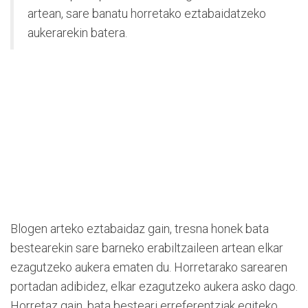
artean, sare banatu horretako eztabaidatzeko
aukerarekin batera.
Blogen arteko eztabaidaz gain, tresna honek bata
bestearekin sare barneko erabiltzaileen artean elkar
ezagutzeko aukera ematen du. Horretarako sarearen
portadan adibidez, elkar ezagutzeko aukera asko dago.
Horretaz gain, bata besteari erreferentziak egiteko