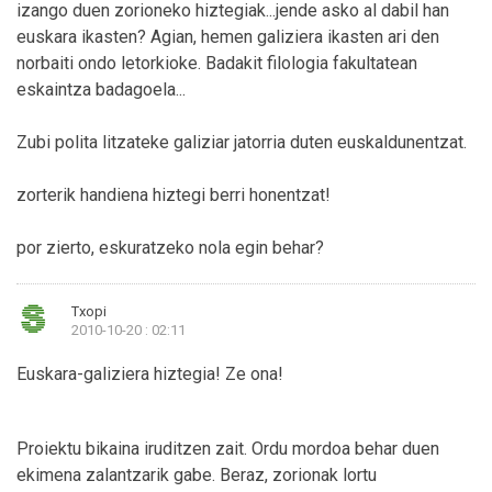
izango duen zorioneko hiztegiak...jende asko al dabil han
euskara ikasten? Agian, hemen galiziera ikasten ari den
norbaiti ondo letorkioke. Badakit filologia fakultatean
eskaintza badagoela...
Zubi polita litzateke galiziar jatorria duten euskaldunentzat.
zorterik handiena hiztegi berri honentzat!
por zierto, eskuratzeko nola egin behar?
Txopi
2010-10-20 : 02:11
Euskara-galiziera hiztegia! Ze ona!
Proiektu bikaina iruditzen zait. Ordu mordoa behar duen
ekimena zalantzarik gabe. Beraz, zorionak lortu