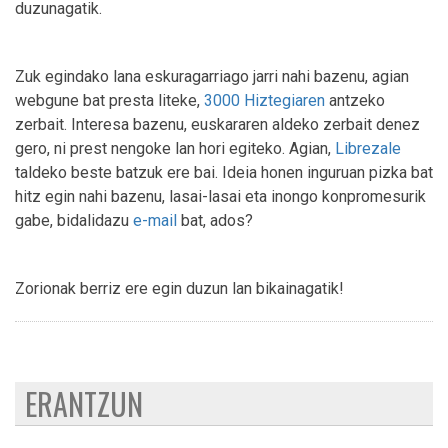
duzunagatik.
Zuk egindako lana eskuragarriago jarri nahi bazenu, agian
webgune bat presta liteke,
3000 Hiztegiaren
antzeko
zerbait. Interesa bazenu, euskararen aldeko zerbait denez
gero, ni prest nengoke lan hori egiteko. Agian,
Librezale
taldeko beste batzuk ere bai. Ideia honen inguruan pizka bat
hitz egin nahi bazenu, lasai-lasai eta inongo konpromesurik
gabe, bidalidazu
e-mail
bat, ados?
Zorionak berriz ere egin duzun lan bikainagatik!
ERANTZUN