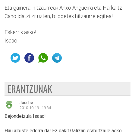
Eta gainera, hitzaurreak Anxo Angueira eta Harkaitz
Cano idatzi zituzten, bi poetek hitzaurre egitea!
Eskerrik asko!
Isaac
ERANTZUNAK
Josebe
2010-10-19 : 19:34
Bejondeizula Isaac!
Hau albiste ederra da! Ez dakit Galizan erabiltzaile asko