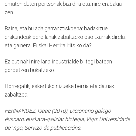
ematen duten pertsonak bizi dira eta, nire erabakia
zen.
Baina, eta hu ada garranztiskoena: badakizue
erakundeak bere lanak zabaltzeko oso txarrak direla,
eta gainera: Euskal Herrira iritsiko da?
Ez dut nahi nire lana industrialde biltegi batean
gordetzen bukatzeko.
Horregatik, eskertuko nizueke berria eta datuak
zabaltzea.
FERNANDEZ, Isaac (2010), Dicionario galego-
éuscaro, euskara-galiziar hiztegia, Vigo: Universidade
de Vigo, Servizo de publicacións.