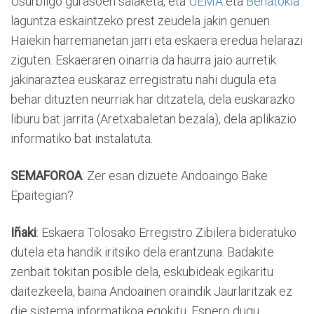
Usurbilgo gurasoen salaketa, eta
UEMA
eta
Behatokia
laguntza eskaintzeko prest zeudela jakin genuen.
Haiekin harremanetan jarri eta eskaera eredua helarazi
ziguten. Eskaeraren oinarria da haurra jaio aurretik
jakinaraztea euskaraz erregistratu nahi dugula eta
behar dituzten neurriak har ditzatela, dela euskarazko
liburu bat jarrita (Aretxabaletan bezala), dela aplikazio
informatiko bat instalatuta.
SEMAFOROA
: Zer esan dizuete Andoaingo Bake
Epaitegian?
Iñaki
: Eskaera Tolosako Erregistro Zibilera bideratuko
dutela eta handik iritsiko dela erantzuna. Badakite
zenbait tokitan posible dela, eskubideak egikaritu
daitezkeela, baina Andoainen oraindik Jaurlaritzak ez
die sistema informatikoa egokitu. Espero dugu