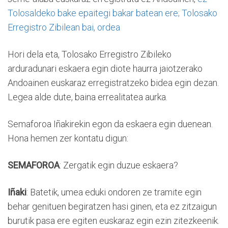
Tolosaldeko bake epaitegi bakar batean ere; Tolosako
Erregistro Zibilean bai, ordea
Hori dela eta, Tolosako Erregistro Zibileko
arduradunari eskaera egin diote haurra jaiotzerako
Andoainen euskaraz erregistratzeko bidea egin dezan.
Legea alde dute, baina errealitatea aurka.
Semaforoa Iñakirekin egon da eskaera egin duenean.
Hona hemen zer kontatu digun:
SEMAFOROA
: Zergatik egin duzue eskaera?
Iñaki
: Batetik, umea eduki ondoren ze tramite egin
behar genituen begiratzen hasi ginen, eta ez zitzaigun
burutik pasa ere egiten euskaraz egin ezin zitezkeenik.