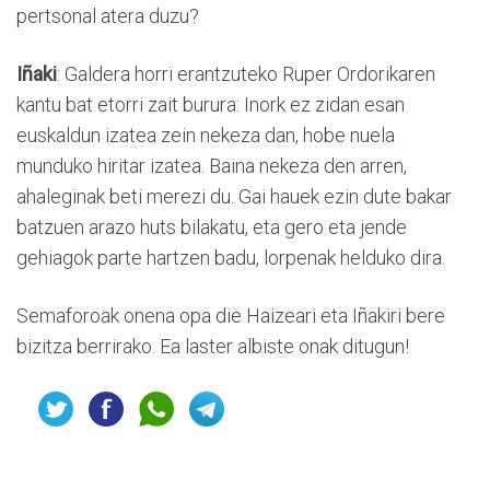
pertsonal atera duzu?
Iñaki
: Galdera horri erantzuteko Ruper Ordorikaren
kantu bat etorri zait burura: Inork ez zidan esan
euskaldun izatea zein nekeza dan, hobe nuela
munduko hiritar izatea. Baina nekeza den arren,
ahaleginak beti merezi du. Gai hauek ezin dute bakar
batzuen arazo huts bilakatu, eta gero eta jende
gehiagok parte hartzen badu, lorpenak helduko dira.
Semaforoak onena opa die Haizeari eta Iñakiri bere
bizitza berrirako. Ea laster albiste onak ditugun!