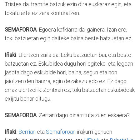
Tristea da: tramite batzuk ezin dira euskaraz egin, eta
tokatu arte ez zara konturatzen.
SEMAFOROA
: Egoera kafkiarra da, gainera. Izan ere,
toki batzuetan egin daiteke baina beste batzuetan ez.
Iñaki
: Ulertzen zaila da. Leku batzuetan bai, eta beste
batzuetan ez. Eskubidea dugu hori egiteko, eta legean
jasota dago eskubide hori, baina, segun eta non
jaiotzen den haurra, egin dezakezu edo ez. Ez dago
erraz ulertzerik. Zoritxarrez, toki batzuetan eskubideak
exijitu behar ditugu.
SEMAFOROA
: Zertan dago oinarrituta zuen eskaera?
Iñaki
:
Berrian
eta
Semaforoan
irakurri genuen