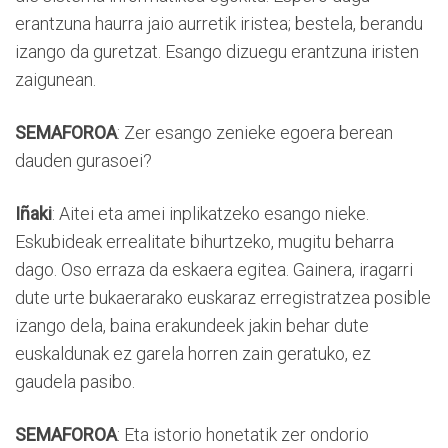
erantzuna haurra jaio aurretik iristea; bestela, berandu
izango da guretzat. Esango dizuegu erantzuna iristen
zaigunean.
SEMAFOROA
: Zer esango zenieke egoera berean
dauden gurasoei?
Iñaki
: Aitei eta amei inplikatzeko esango nieke.
Eskubideak errealitate bihurtzeko, mugitu beharra
dago. Oso erraza da eskaera egitea. Gainera, iragarri
dute urte bukaerarako euskaraz erregistratzea posible
izango dela, baina erakundeek jakin behar dute
euskaldunak ez garela horren zain geratuko, ez
gaudela pasibo.
SEMAFOROA
: Eta istorio honetatik zer ondorio