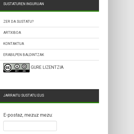
SUSTATUREN INGURUAN
ZER DA SUSTATU?
ARTXIBOA
KONTAKTUA
ERABILPEN BALDINTZAK
GURE LIZENTZIA
JARRAITU SUSTATU.EUS
E-postaz, mezuz mezu: