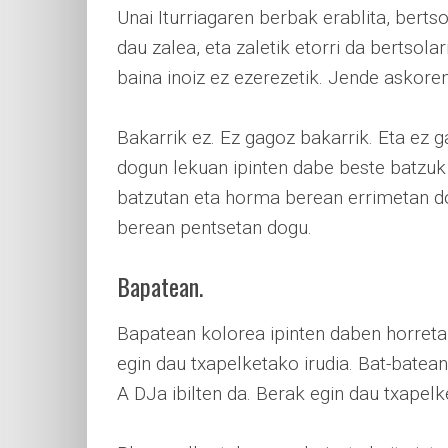
Unai Iturriagaren berbak erablita, berts
dau zalea, eta zaletik etorri da bertsola
baina inoiz ez ezerezetik. Jende askor
Bakarrik ez. Ez gagoz bakarrik. Eta ez 
dogun lekuan ipinten dabe beste batzuk k
batzutan eta horma berean errimetan do
berean pentsetan dogu.
Bapatean.
Bapatean kolorea ipinten daben horretako
egin dau txapelketako irudia. Bat-batean 
A DJa ibilten da. Berak egin dau txapelk