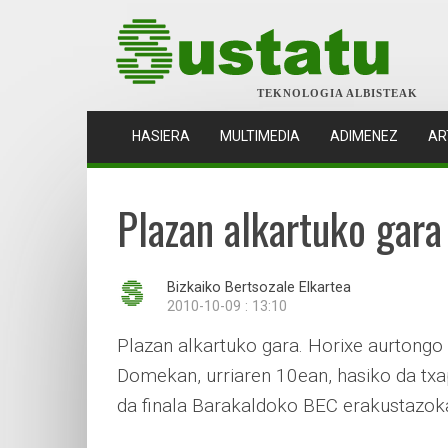
TEKNOLOGIA ALBISTEAK
(CURRENT)
HASIERA
MULTIMEDIA
ADIMENEZ
AR
Plazan alkartuko gara
Bizkaiko Bertsozale Elkartea
2010-10-09 : 13:10
Plazan alkartuko gara. Horixe aurtongo 
Domekan, urriaren 10ean, hasiko da tx
da finala Barakaldoko BEC erakustazok