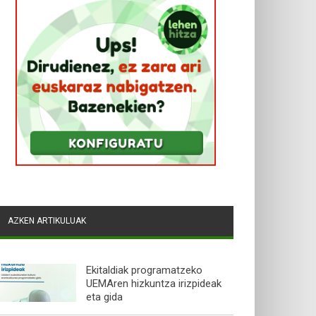
AZKEN ARTIKULUAK
Ekitaldiak programatzeko
UEMAren hizkuntza irizpideak
eta gida