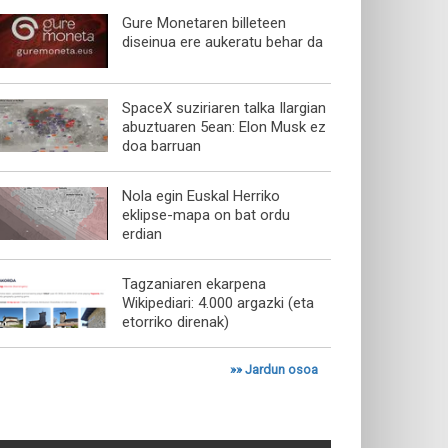
Gure Monetaren billeteen
diseinua ere aukeratu behar da
SpaceX suziriaren talka Ilargian
abuztuaren 5ean: Elon Musk ez
doa barruan
Nola egin Euskal Herriko
eklipse-mapa on bat ordu
erdian
Tagzaniaren ekarpena
Wikipediari: 4.000 argazki (eta
etorriko direnak)
»»
Jardun osoa