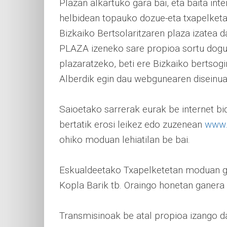
Plazan alkartuko gara bai, eta baita int
helbidean topauko dozue-eta txapelket
Bizkaiko Bertsolaritzaren plaza izatea 
PLAZA izeneko sare propioa sortu dogu 
plazaratzeko, beti ere Bizkaiko bertsog
Alberdik egin dau webgunearen diseinua
Saioetako sarrerak eurak be internet b
bertatik erosi leikez edo zuzenean
www.
ohiko moduan lehiatilan be bai.
Eskualdeetako Txapelketetan moduan gu
Kopla Barik tb. Oraingo honetan ganera 
Transmisinoak be atal propioa izango d