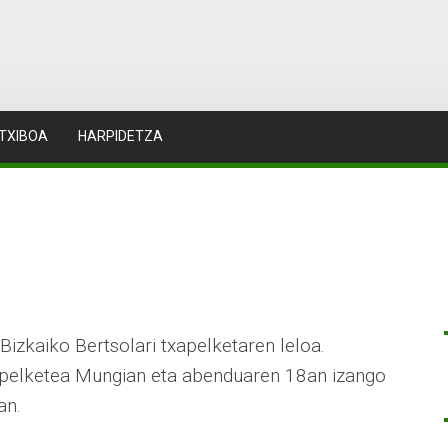
TXIBOA
HARPIDETZA
Bizkaiko Bertsolari txapelketaren leloa.
apelketea Mungian eta abenduaren 18an izango
an.