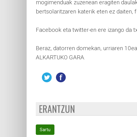
mogimenduak zuzenean eragiten daulako 
bertsolaritzaren katerik eten ez daiten,
Facebook eta twitter-en ere izango da t
Beraz, datorren domekan, urriaren 10
ALKARTUKO GARA.
ERANTZUN
Sartu