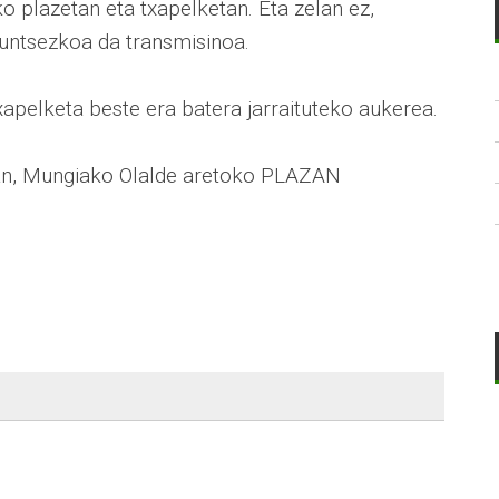
plazetan eta txapelketan. Eta zelan ez,
 funtsezkoa da transmisinoa.
xapelketa beste era batera jarraituteko aukerea.
ean, Mungiako Olalde aretoko PLAZAN