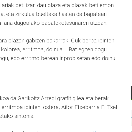
olariak beti izan dau plaza eta plazak beti emon
ria, eta zirkulua bueltaka hasten da bapatean
en lana dagoalako bapatekotasunaren atzean.
gara plazan gabizen bakarrak. Guk berba ipinten
olorea, erritmoa, doinua.... Bat egiten dogu
gu, edo erritmo berean inprobisetan edo doinu
a da Garikoitz Arregi graffitigilea eta berak
erritmoa ipinten, ostera, Aitor Etxebarria El Txef
etako sintonia.