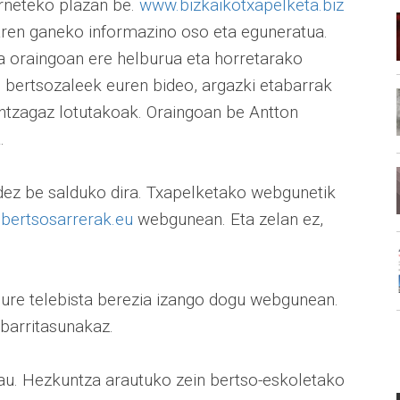
erneteko plazan be.
www.bizkaikotxapelketa.biz
aren ganeko informazino oso eta eguneratua.
da oraingoan ere helburua eta horretarako
bertsozaleek euren bideo, argazki etabarrak
intzagaz lotutakoak. Oraingoan be Antton
.
idez be salduko dira. Txapelketako webgunetik
bertsosarrerak.eu
webgunean. Eta zelan ez,
re telebista berezia izango dogu webgunean.
barritasunakaz.
au. Hezkuntza arautuko zein bertso-eskoletako