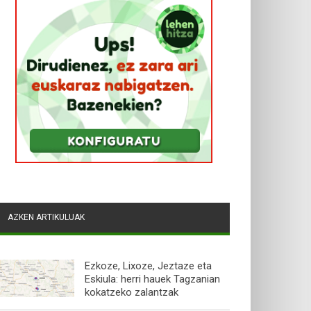
AZKEN ARTIKULUAK
Ezkoze, Lixoze, Jeztaze eta
Eskiula: herri hauek Tagzanian
kokatzeko zalantzak