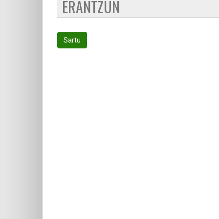
ERANTZUN
Sartu