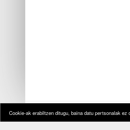
Cookie-ak erabiltzen ditugu, baina datu pertsonalak ez