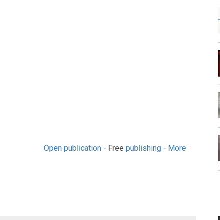
Open publication
- Free
publishing
-
More