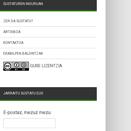
SUSTATUREN INGURUAN
ZER DA SUSTATU?
ARTXIBOA
KONTAKTUA
ERABILPEN BALDINTZAK
GURE LIZENTZIA
JARRAITU SUSTATU.EUS
E-postaz, mezuz mezu: