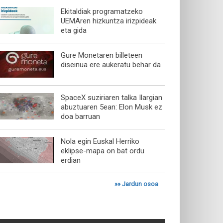
Ekitaldiak programatzeko
UEMAren hizkuntza irizpideak
eta gida
Gure Monetaren billeteen
diseinua ere aukeratu behar da
SpaceX suziriaren talka Ilargian
abuztuaren 5ean: Elon Musk ez
doa barruan
Nola egin Euskal Herriko
eklipse-mapa on bat ordu
erdian
»»
Jardun osoa