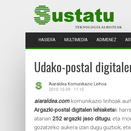
TEKNOLOGIA ALBISTEAK
(CURRENT)
HASIERA
MULTIMEDIA
ADIMENEZ
AR
Udako-postal digitale
Aiaraldea Komunikazio Leihoa
2010-10-09 : 11:10
aiaraldea.com
komunikazio leihoak aurt
Argazki-postal digitalen lehiaketa
k harr
atarian
252 argazki jaso ditugu
, eta mo
gozatzeko aukera izan dugu guztiok; et