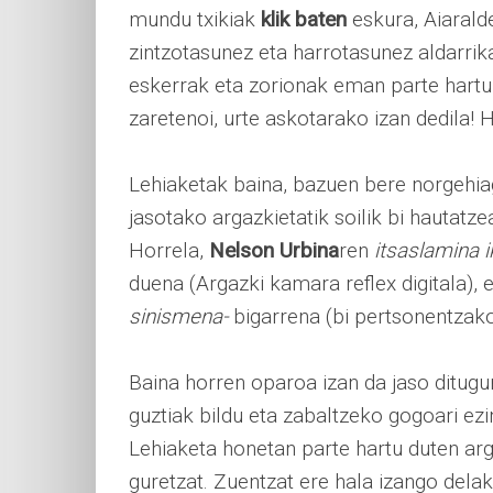
mundu txikiak
klik baten
eskura, Aiaralde
zintzotasunez eta harrotasunez aldarrikat
eskerrak eta zorionak eman parte hartu d
zaretenoi, urte askotarako izan dedila! H
Lehiaketak baina, bazuen bere norgehiag
jasotako argazkietatik soilik bi hautatz
Horrela,
Nelson Urbina
ren
itsaslamina i
duena (Argazki kamara reflex digitala), 
sinismena-
bigarrena (bi pertsonentzak
Baina horren oparoa izan da jaso ditugu
guztiak bildu eta zabaltzeko gogoari ez
Lehiaketa honetan parte hartu duten arg
guretzat. Zuentzat ere hala izango dela