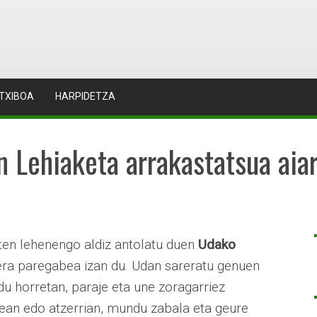
TXIBOA
HARPIDETZA
n Lehiaketa arrakastatsua aia
en lehenengo aldiz antolatu duen
Udako
era paregabea izan du. Udan sareratu genuen
du horretan, paraje eta une zoragarriez
xean edo atzerrian, mundu zabala eta geure