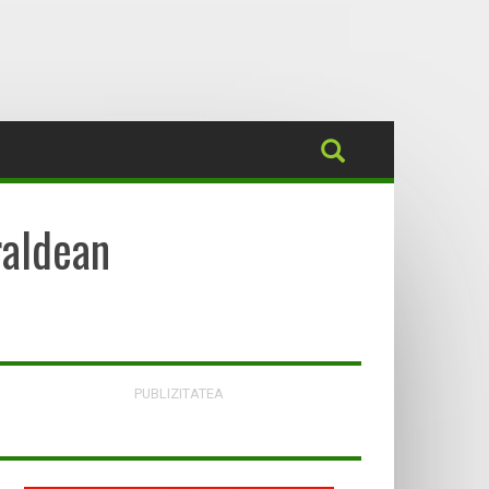
raldean
PUBLIZITATEA