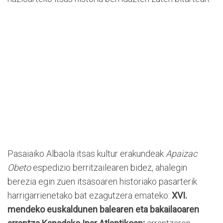
Pasaiaiko Albaola itsas kultur erakundeak
Apaizac
Obeto
espedizio berritzailearen bidez, ahalegin
berezia egin zuen itsasoaren historiako pasarterik
harrigarrienetako bat ezagutzera emateko:
XVI.
mendeko euskaldunen balearen eta bakailaoaren