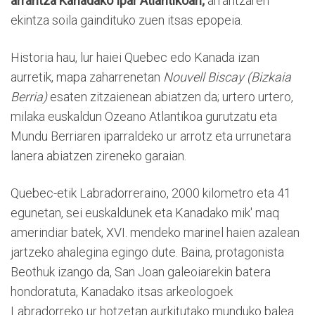
arrantza Kanadako Ipar Atlantikoan;
arrantzaren
ekintza soila gaindituko zuen itsas epopeia.
Historia hau, lur haiei Quebec edo Kanada izan
aurretik, mapa zaharrenetan
Nouvell Biscay (Bizkaia
Berria)
esaten zitzaienean abiatzen da; urtero urtero,
milaka euskaldun Ozeano Atlantikoa gurutzatu eta
Mundu Berriaren iparraldeko ur arrotz eta urrunetara
lanera abiatzen zireneko garaian.
Quebec-etik Labradorreraino, 2000 kilometro eta 41
egunetan, sei euskaldunek eta Kanadako mik' maq
amerindiar batek, XVI. mendeko marinel haien azalean
jartzeko ahalegina egingo dute. Baina, protagonista
Beothuk izango da, San Joan galeoiarekin batera
hondoratuta, Kanadako itsas arkeologoek
Labradorreko ur hotzetan aurkitutako munduko balea