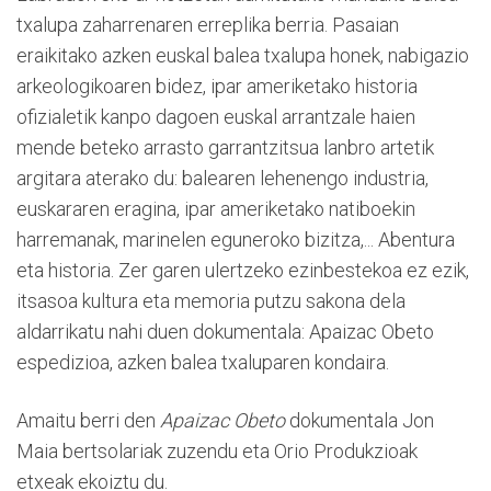
txalupa zaharrenaren erreplika berria. Pasaian
eraikitako azken euskal balea txalupa honek, nabigazio
arkeologikoaren bidez, ipar ameriketako historia
ofizialetik kanpo dagoen euskal arrantzale haien
mende beteko arrasto garrantzitsua lanbro artetik
argitara aterako du: balearen lehenengo industria,
euskararen eragina, ipar ameriketako natiboekin
harremanak, marinelen eguneroko bizitza,... Abentura
eta historia. Zer garen ulertzeko ezinbestekoa ez ezik,
itsasoa kultura eta memoria putzu sakona dela
aldarrikatu nahi duen dokumentala: Apaizac Obeto
espedizioa, azken balea txaluparen kondaira.
Amaitu berri den
Apaizac Obeto
dokumentala Jon
Maia bertsolariak zuzendu eta Orio Produkzioak
etxeak ekoiztu du.