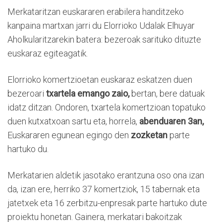
Merkataritzan euskararen erabilera handitzeko
kanpaina martxan jarri du Elorrioko Udalak Elhuyar
Aholkularitzarekin batera: bezeroak sarituko dituzte
euskaraz egiteagatik.
Elorrioko komertzioetan euskaraz eskatzen duen
bezeroari
txartela emango zaio,
bertan, bere datuak
idatz ditzan. Ondoren, txartela komertzioan topatuko
duen kutxatxoan sartu eta, horrela,
abenduaren 3an,
Euskararen egunean egingo den
zozketan
parte
hartuko du.
Merkatarien aldetik jasotako erantzuna oso ona izan
da, izan ere, herriko 37 komertziok, 15 tabernak eta
jatetxek eta 16 zerbitzu-enpresak parte hartuko dute
proiektu honetan. Gainera, merkatari bakoitzak