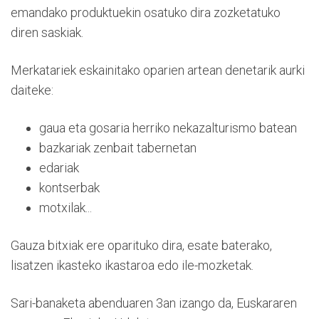
emandako produktuekin osatuko dira zozketatuko
diren saskiak.
Merkatariek eskainitako oparien artean denetarik aurki
daiteke:
gaua eta gosaria herriko nekazalturismo batean
bazkariak zenbait tabernetan
edariak
kontserbak
motxilak...
Gauza bitxiak ere oparituko dira, esate baterako,
lisatzen ikasteko ikastaroa edo ile-mozketak.
Sari-banaketa abenduaren 3an izango da, Euskararen