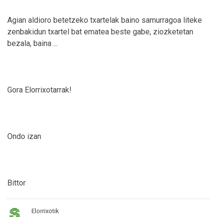
Agian aldioro betetzeko txartelak baino samurragoa liteke
zenbakidun txartel bat ematea beste gabe, ziozketetan
bezala, baina ...
Gora Elorrixotarrak!
Ondo izan
Bittor
Elorrixotik