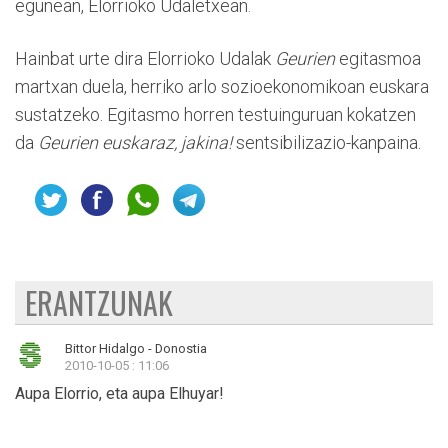
egunean, Elorrioko Udaletxean.
Hainbat urte dira Elorrioko Udalak
Geurien
egitasmoa
martxan duela, herriko arlo sozioekonomikoan euskara
sustatzeko. Egitasmo horren testuinguruan kokatzen
da
Geurien euskaraz, jakina!
sentsibilizazio-kanpaina.
ERANTZUNAK
Bittor Hidalgo - Donostia
2010-10-05 : 11:06
Aupa Elorrio, eta aupa Elhuyar!