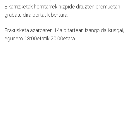
Elkarrizketak herritarrek hizpide dituzten eremuetan
grabatu dira bertatik bertara.
Erakusketa azaroaren 14a bitartean izango da ikusgai,
egunero 18:00etatik 20:00etara.