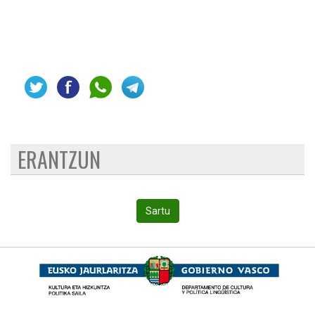
ERANTZUN
Sartu