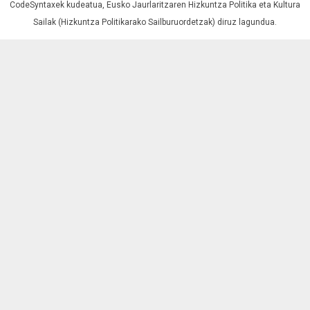
CodeSyntaxek kudeatua,
Eusko Jaurlaritzaren Hizkuntza Politika eta Kultura
Sailak (Hizkuntza Politikarako Sailburuordetzak)
diruz lagundua.