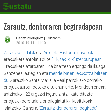
Zarautz, denboraren begiradapean
Haritz Rodriguez | Tokitan.tv
2010-10-11 : 11:10
Zarauzko Udalak
eta
Arte eta Historia museoak
erakusketa antolatu dute
"Tik, tak, klik" izenburupean
.
Erakusketa azaroaren 14a bitartean egongo da ikusgai
Sanzenea jauregian eta
mende baten lekukotza biltzen
du
. Zarauzko Santa Maria la Real parrokiako dorreko
erlojuak aurten beteko ditu ehun urte. Mendeurrenean,
antzinako 122 argazki inguru zintzilikatu dituzte,
erlojuak «bere talaia pribilegiatutik» ikusitakoak
islatzeko. Gainera,
"Zarautz, denboraren begirada"