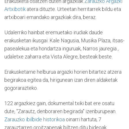
Erakusketa osatzen duten argazkiak
Zarauzko Argazki
Artxibotik
atera dituzte. Urteetan herritarrek bildu eta
artxiboari emandako argazkiak dira, beraz.
Udalerriko hainbat eremuetako irudiak daude
erakusketan ikusgai: Kale Nagusia, Musika Plaza, itsas-
pasealekua eta hondartza inguruak, Narros jauregia ,
udaletxe zaharra eta Vista Alegre, besteak beste.
Erakusketarne helburua argazki horien bitartez atzera
begirakoa egitea da, hirigunean izan diren aldaketak
gogorarazteko.
122 argazkiez gain, dokumental txiki bat ere osatu
dute, "Zarautz, denboraren begirada" izenburupean.
Zarauzko ibilbide historikoa
oinarri hartuta, 7
zarauztarren oroitzapenak biltzen ditu bideoak.