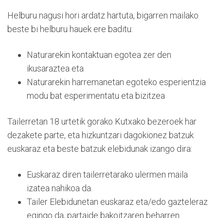
Helburu nagusi hori ardatz hartuta, bigarren mailako
beste bi helburu hauek ere baditu:
Naturarekin kontaktuan egotea zer den
ikusaraztea eta
Naturarekin harremanetan egoteko esperientzia
modu bat esperimentatu eta bizitzea
Tailerretan 18 urtetik gorako Kutxako bezeroek har
dezakete parte, eta hizkuntzari dagokionez batzuk
euskaraz eta beste batzuk elebidunak izango dira:
Euskaraz diren tailerretarako ulermen maila
izatea nahikoa da.
Tailer Elebidunetan euskaraz eta/edo gazteleraz
egingo da, partaide bakoitzaren beharren