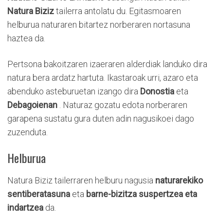
Natura Biziz
tailerra antolatu du. Egitasmoaren
helburua naturaren bitartez norberaren nortasuna
haztea da.
Pertsona bakoitzaren izaeraren alderdiak landuko dira
natura bera ardatz hartuta. Ikastaroak urri, azaro eta
abenduko asteburuetan izango dira
Donostia
eta
Debagoienan
. Naturaz gozatu edota norberaren
garapena sustatu gura duten adin nagusikoei dago
zuzenduta.
Helburua
Natura Biziz tailerraren helburu nagusia
naturarekiko
sentiberatasuna
eta
barne-bizitza suspertzea eta
indartzea
da.