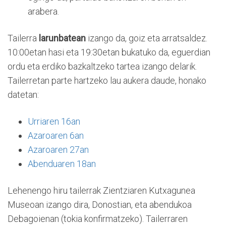
arabera.
Tailerra
larunbatean
izango da, goiz eta arratsaldez.
10:00etan hasi eta 19:30etan bukatuko da, eguerdian
ordu eta erdiko bazkaltzeko tartea izango delarik.
Tailerretan parte hartzeko lau aukera daude, honako
datetan:
Urriaren 16an
Azaroaren 6an
Azaroaren 27an
Abenduaren 18an
Lehenengo hiru tailerrak Zientziaren Kutxagunea
Museoan izango dira, Donostian, eta abendukoa
Debagoienan (tokia konfirmatzeko). Tailerraren