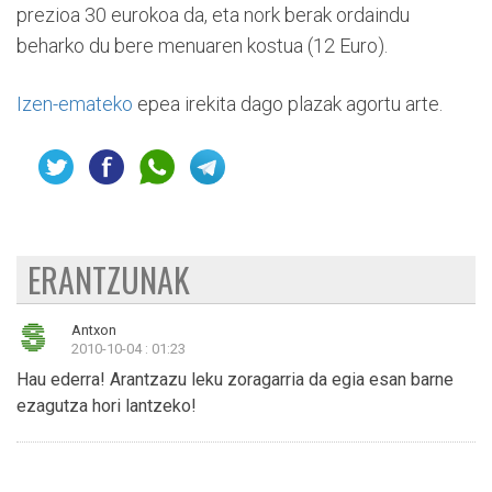
prezioa 30 eurokoa da, eta nork berak ordaindu
beharko du bere menuaren kostua (12 Euro).
Izen-emateko
epea irekita dago plazak agortu arte.
ERANTZUNAK
Antxon
2010-10-04 : 01:23
Hau ederra! Arantzazu leku zoragarria da egia esan barne
ezagutza hori lantzeko!