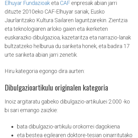
Elhuyar Fundazioak
eta
CAF
enpresak abian jarri
dituzte 2010eko CAF-Elhuyar sariak, Eusko
Jaurlaritzako Kultura Sailaren laguntzarekin. Zientzia
eta teknologiaren arloko gaien eta ikerketen
euskarazko dibulgazioa, kazetaritza eta narrazio-lanak
bultzatzeko helburua du sariketa honek, eta badira 17
urte sariketa abian jarri zenetik.
Hiru kategoria egongo dira aurten:
Dibulgazioartikulu originalen kategoria
Inoiz argitaratu gabeko dibulgazio-artikuluei 2.000 -ko
bi sari emango zaizkie:
bata dibulgazio-artikulu orokorrei dagokiena
eta bestea egilearen doktore-tesian oinarritutako