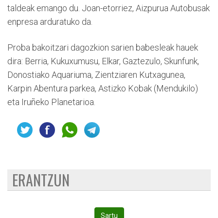
taldeak emango du. Joan-etorriez, Aizpurua Autobusak
enpresa arduratuko da.
Proba bakoitzari dagozkion sarien babesleak hauek
dira: Berria, Kukuxumusu, Elkar, Gaztezulo, Skunfunk,
Donostiako Aquariuma, Zientziaren Kutxagunea,
Karpin Abentura parkea, Astizko Kobak (Mendukilo)
eta Iruñeko Planetarioa.
ERANTZUN
Sartu