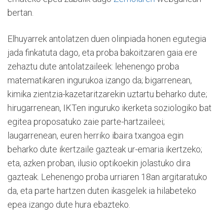
bertan.
Elhuyarrek antolatzen duen olinpiada honen egutegia
jada finkatuta dago, eta proba bakoitzaren gaia ere
zehaztu dute antolatzaileek: lehenengo proba
matematikaren ingurukoa izango da; bigarrenean,
kimika zientzia-kazetaritzarekin uztartu beharko dute;
hirugarrenean, IKTen inguruko ikerketa soziologiko bat
egitea proposatuko zaie parte-hartzaileei;
laugarrenean, euren herriko ibaira txangoa egin
beharko dute ikertzaile gazteak ur-emaria ikertzeko;
eta, azken proban, ilusio optikoekin jolastuko dira
gazteak. Lehenengo proba urriaren 18an argitaratuko
da, eta parte hartzen duten ikasgelek ia hilabeteko
epea izango dute hura ebazteko.