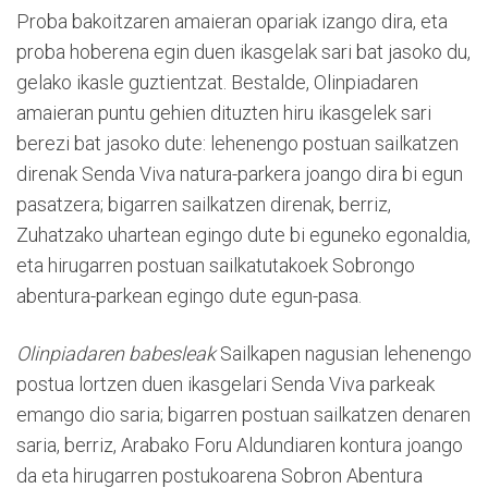
Proba bakoitzaren amaieran opariak izango dira, eta
proba hoberena egin duen ikasgelak sari bat jasoko du,
gelako ikasle guztientzat. Bestalde, Olinpiadaren
amaieran puntu gehien dituzten hiru ikasgelek sari
berezi bat jasoko dute: lehenengo postuan sailkatzen
direnak Senda Viva natura-parkera joango dira bi egun
pasatzera; bigarren sailkatzen direnak, berriz,
Zuhatzako uhartean egingo dute bi eguneko egonaldia,
eta hirugarren postuan sailkatutakoek Sobrongo
abentura-parkean egingo dute egun-pasa.
Olinpiadaren babesleak
Sailkapen nagusian lehenengo
postua lortzen duen ikasgelari Senda Viva parkeak
emango dio saria; bigarren postuan sailkatzen denaren
saria, berriz, Arabako Foru Aldundiaren kontura joango
da eta hirugarren postukoarena Sobron Abentura