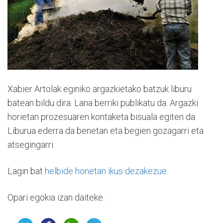
Xabier Artolak eginiko argazkietako batzuk liburu
batean bildu dira. Lana berriki publikatu da. Argazki
horietan prozesuaren kontaketa bisuala egiten da.
Liburua ederra da benetan eta begien gozagarri eta
atsegingarri.
Lagin bat
helbide honetan ikus dezakezue.
Opari egokia izan daiteke.