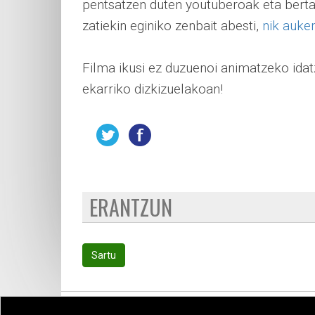
pentsatzen duten youtuberoak eta bertan
zatiekin eginiko zenbait abesti,
nik auke
Filma ikusi ez duzuenoi animatzeko idat
ekarriko dizkizuelakoan!
ERANTZUN
Sartu