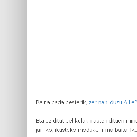
Baina bada besterik,
zer nahi duzu Allie
Eta ez ditut pelikulak irauten dituen mi
jarriko, ikusteko moduko filma baita! Iku