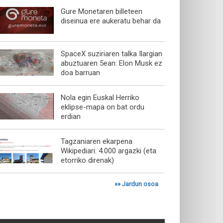
Gure Monetaren billeteen
diseinua ere aukeratu behar da
SpaceX suziriaren talka Ilargian
abuztuaren 5ean: Elon Musk ez
doa barruan
Nola egin Euskal Herriko
eklipse-mapa on bat ordu
erdian
Tagzaniaren ekarpena
Wikipediari: 4.000 argazki (eta
etorriko direnak)
»»
Jardun osoa