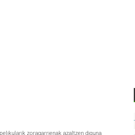
pelikularik zoragarrienak azaltzen diguna.