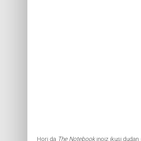
Hori da
The Notebook
inoiz ikusi dudan 