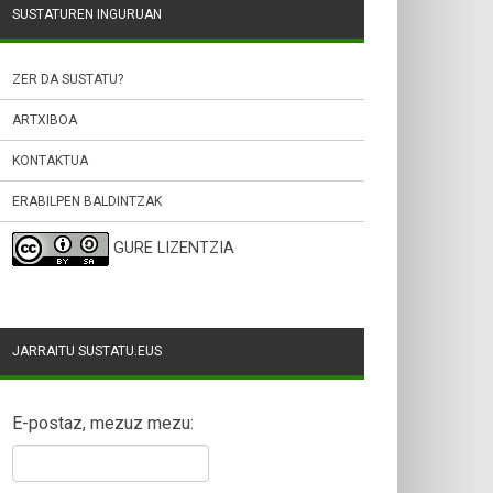
SUSTATUREN INGURUAN
ZER DA SUSTATU?
ARTXIBOA
KONTAKTUA
ERABILPEN BALDINTZAK
GURE LIZENTZIA
JARRAITU SUSTATU.EUS
E-postaz, mezuz mezu: