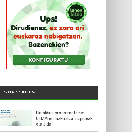
AZKEN ARTIKULUAK
Ekitaldiak programatzeko
UEMAren hizkuntza irizpideak
eta gida