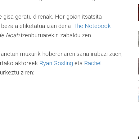
 gisa geratu direnak. Hor goian itsatsita
bezala etiketatua izan dena.
The Notebook
 de Noah
izenburuarekin zabaldu zen.
rietan muxurik hoberenaren saria irabazi zuen,
ertako aktoreek
Ryan Gosling
eta
Rachel
urkeztu ziren: