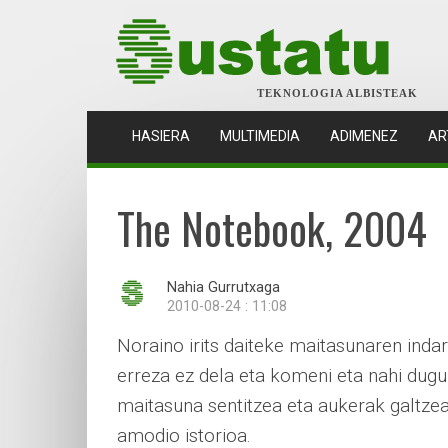
TEKNOLOGIA ALBISTEAK
(CURRENT)
HASIERA
MULTIMEDIA
ADIMENEZ
AR
The Notebook, 2004
Nahia Gurrutxaga
2010-08-24 : 11:08
Noraino irits daiteke maitasunaren inda
erreza ez dela eta komeni eta nahi dug
maitasuna sentitzea eta aukerak galtze
amodio istorioa.