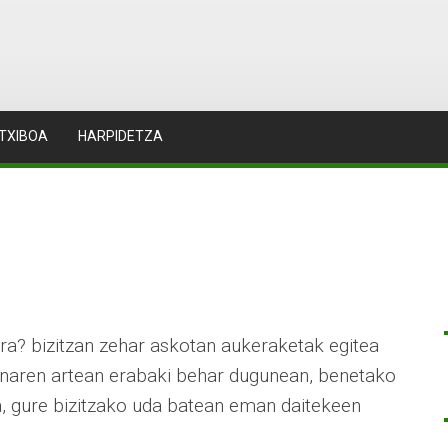
TXIBOA
HARPIDETZA
rra? bizitzan zehar askotan aukeraketak egitea
unaren artean erabaki behar dugunean, benetako
a, gure bizitzako uda batean eman daitekeen