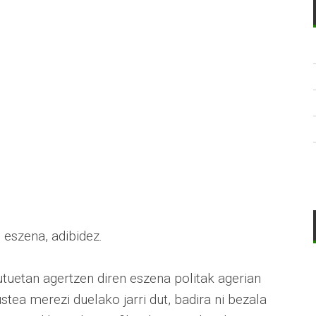
?
eszena, adibidez.
nutuetan agertzen diren eszena politak agerian
stea merezi duelako jarri dut, badira ni bezala