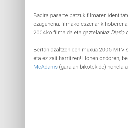
Badira pasarte batzuk filmaren identitate
ezagunena, filmako eszenarik hoberena 
2004ko filma da eta gaztelaniaz
Diario
Bertan azaltzen den muxua 2005 MTV sa
eta ez zait harritzen! Honen ondoren, b
McAdams
(garaian bikotekide) honela a