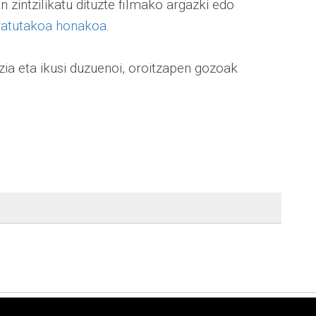
 zintzilikatu dituzte filmako argazki edo
ratutakoa honakoa.
zia eta ikusi duzuenoi, oroitzapen gozoak