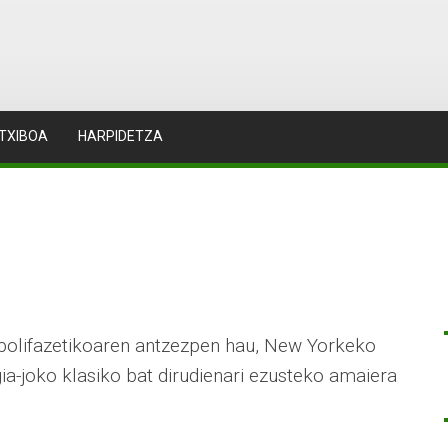
TXIBOA
HARPIDETZA
 polifazetikoaren antzezpen hau, New Yorkeko
ia-joko klasiko bat dirudienari ezusteko amaiera