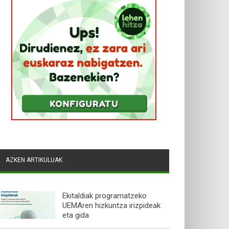
AZKEN ARTIKULUAK
Ekitaldiak programatzeko
UEMAren hizkuntza irizpideak
eta gida