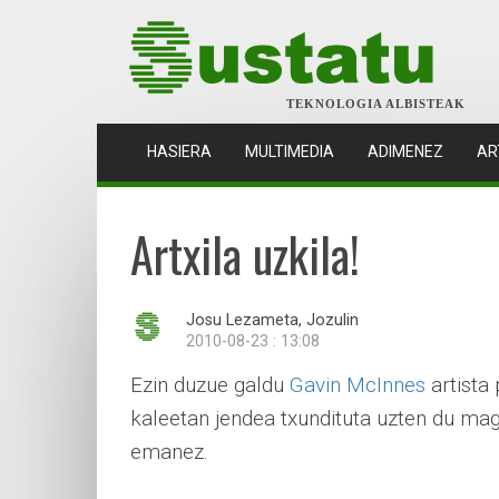
TEKNOLOGIA ALBISTEAK
(CURRENT)
HASIERA
MULTIMEDIA
ADIMENEZ
AR
Artxila uzkila!
Josu Lezameta, Jozulin
2010-08-23 : 13:08
Ezin duzue galdu
Gavin McInnes
artista
kaleetan jendea txundituta uzten du mag
emanez.