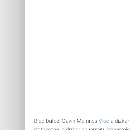
Bide batez, Gavin McInnes
Vice
aldizkar
izatekotan, aldizkarian jarraitu beharr