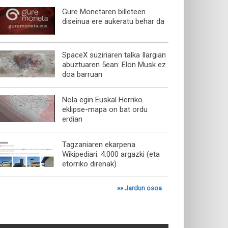
Gure Monetaren billeteen
diseinua ere aukeratu behar da
SpaceX suziriaren talka Ilargian
abuztuaren 5ean: Elon Musk ez
doa barruan
Nola egin Euskal Herriko
eklipse-mapa on bat ordu
erdian
Tagzaniaren ekarpena
Wikipediari: 4.000 argazki (eta
etorriko direnak)
»»
Jardun osoa