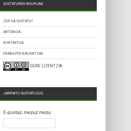
SUSTATUREN INGURUAN
ZER DA SUSTATU?
ARTXIBOA
KONTAKTUA
ERABILPEN BALDINTZAK
GURE LIZENTZIA
JARRAITU SUSTATU.EUS
E-postaz, mezuz mezu: