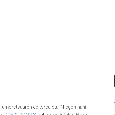
i umoretsuaren editorea da. IN egon nahi
eko
DOS & DON´TS
batzuk aurkituko dituzu.