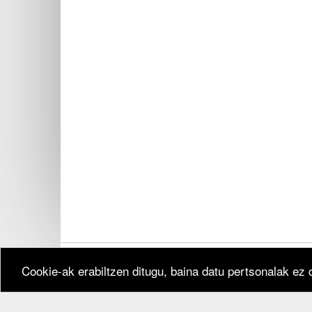
Cookie-ak erabiltzen ditugu, baina datu pertsonalak ez