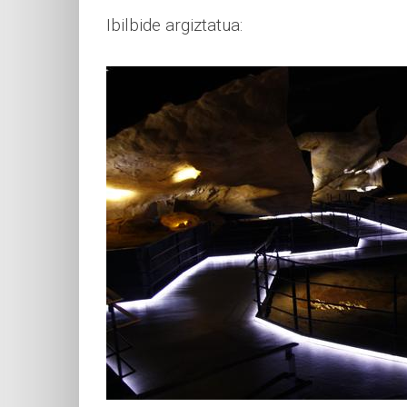
Ibilbide argiztatua: