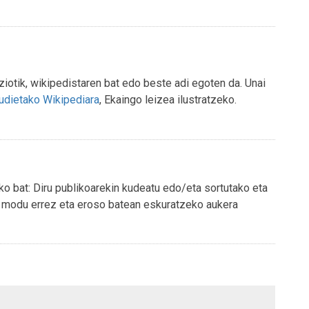
iotik, wikipedistaren bat edo beste adi egoten da. Unai
udietako Wikipediara
, Ekaingo leizea ilustratzeko.
ako bat: Diru publikoarekin kudeatu edo/eta sortutako eta
na modu errez eta eroso batean eskuratzeko aukera