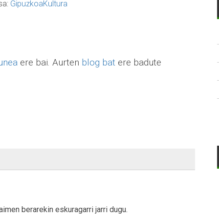
sa:
GipuzkoaKultura
unea
ere bai. Aurten
blog bat
ere badute
imen berarekin eskuragarri jarri dugu.