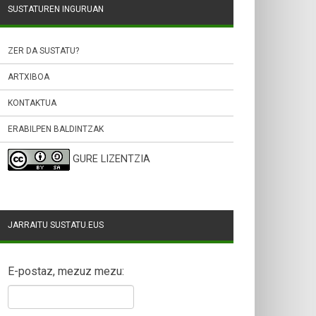
SUSTATUREN INGURUAN
ZER DA SUSTATU?
ARTXIBOA
KONTAKTUA
ERABILPEN BALDINTZAK
GURE LIZENTZIA
JARRAITU SUSTATU.EUS
E-postaz, mezuz mezu: