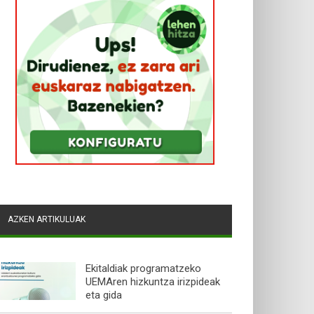
AZKEN ARTIKULUAK
Ekitaldiak programatzeko
UEMAren hizkuntza irizpideak
eta gida