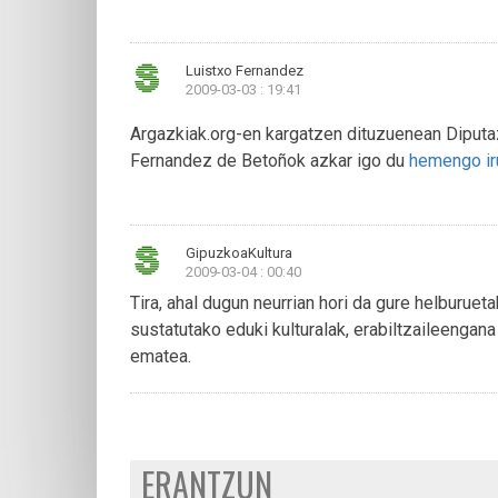
Luistxo Fernandez
2009-03-03 : 19:41
Argazkiak.org-en kargatzen dituzuenean Diputaz
Fernandez de Betoñok azkar igo du
hemengo ir
GipuzkoaKultura
2009-03-04 : 00:40
Tira, ahal dugun neurrian hori da gure helburuet
sustatutako eduki kulturalak, erabiltzaileenga
ematea.
ERANTZUN