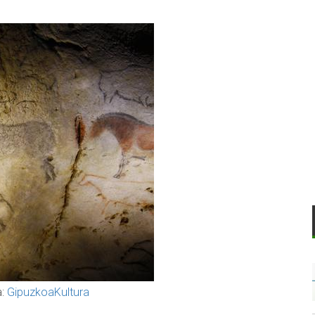
a:
GipuzkoaKultura