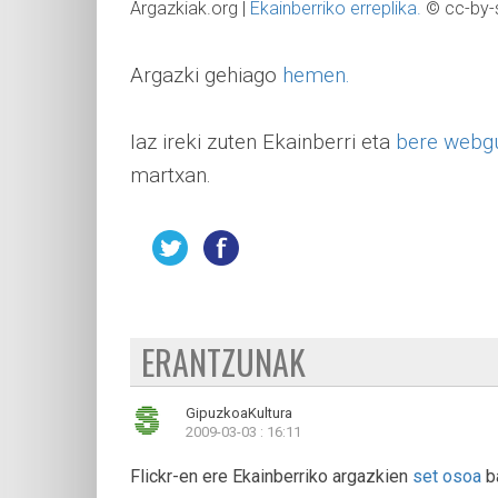
Argazkiak.org |
Ekainberriko erreplika.
© cc-by-
Argazki gehiago
hemen.
Iaz ireki zuten Ekainberri eta
bere webg
martxan.
ERANTZUNAK
GipuzkoaKultura
2009-03-03 : 16:11
Flickr-en ere Ekainberriko argazkien
set osoa
ba