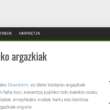
TXIBOA
HARPIDETZA
ako argazkiak
oako
Ekainberri,
ez diete bisitariei argazkiak
n falta hori, eskaintza publiko txiki batekin osatu
lak: erreplikako irudiak hartu eta lizentzia
gazkiak.org-era.