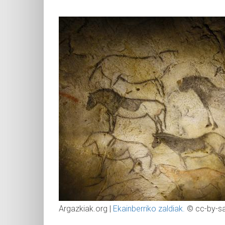
Argazkiak.org |
Ekainberriko zaldiak.
© cc-by-s