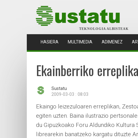
TEKNOLOGIA ALBISTEAK
(CURRENT)
HASIERA
MULTIMEDIA
ADIMENEZ
AR
Ekainberriko erreplik
Sustatu
2009-03-03 : 08:03
Ekaingo leizezuloaren erreplikan, Zest
egiten uzten. Baina ilustrazio pertsonale
du Gipuzkoako Foru Aldundiko Kultura Sai
librearekin banatzeko kargatu dituzte Ar