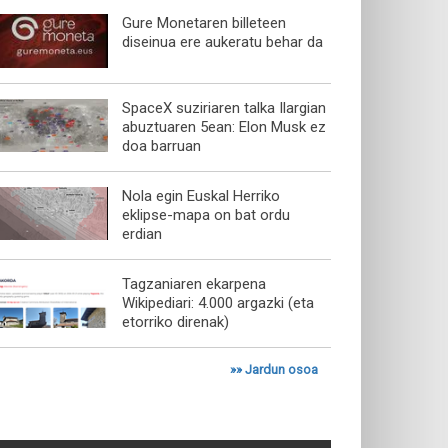
Gure Monetaren billeteen
diseinua ere aukeratu behar da
SpaceX suziriaren talka Ilargian
abuztuaren 5ean: Elon Musk ez
doa barruan
Nola egin Euskal Herriko
eklipse-mapa on bat ordu
erdian
Tagzaniaren ekarpena
Wikipediari: 4.000 argazki (eta
etorriko direnak)
»»
Jardun osoa