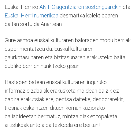
Euskal Herriko
ANTIC agentziaren sostenguarekin
eta
Euskal Herri numerikoa
desmartxa kolektiboaren
baitan sortu da Anartean.
Gure asmoa euskal kulturaren balorapen modu berriak
esperimentatzea da. Euskal kulturaren
gaurkotasunaren eta bizitasunaren erakusteko baita
publiko berrien hunkitzeko gisan.
Hastapen batean euskal kulturaren inguruko
informazio zabalak erakusketa moldean baizik ez
badira erakutsiak ere, pentsa daiteke, denborarekin,
tresnak eskaintzen dituen komunikaziorako
baliabideetan bermatuz, mintzaldiak et topaketa
artistikoak antola daitezkeela ere bertan!