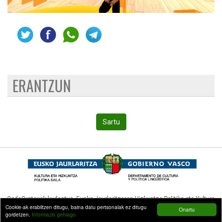
ERANTZUN
Sartu
CodeSyntaxek kudeatua,
Eusko Jaurlaritzaren Hizkuntza Politika eta Kultura
Cookie-ak erabiltzen ditugu, baina datu pertsonalak ez ditugu
Onartu
Sailak (Hizkuntza Politikarako Sailburuordetzak)
diruz lagundua.
gordetzen.
Informazio gehiago