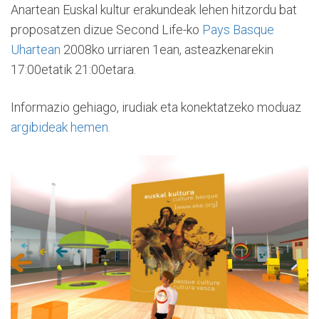
Anartean Euskal kultur erakundeak lehen hitzordu bat
proposatzen dizue Second Life-ko
Pays Basque
Uhartean
2008ko urriaren 1ean, asteazkenarekin
17:00etatik 21:00etara.
Informazio gehiago, irudiak eta konektatzeko moduaz
argibideak hemen.