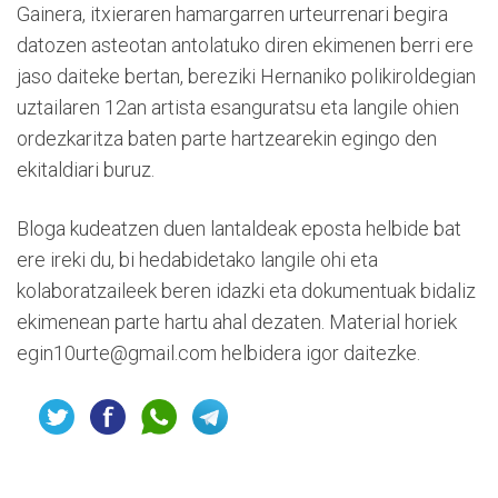
Gainera, itxieraren hamargarren urteurrenari begira
datozen asteotan antolatuko diren ekimenen berri ere
jaso daiteke bertan, bereziki Hernaniko polikiroldegian
uztailaren 12an artista esanguratsu eta langile ohien
ordezkaritza baten parte hartzearekin egingo den
ekitaldiari buruz.
Bloga kudeatzen duen lantaldeak eposta helbide bat
ere ireki du, bi hedabidetako langile ohi eta
kolaboratzaileek beren idazki eta dokumentuak bidaliz
ekimenean parte hartu ahal dezaten. Material horiek
egin10urte@gmail.com helbidera igor daitezke.