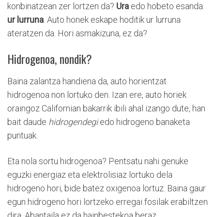
konbinatzean zer lortzen da?
Ura
edo hobeto esanda
ur lurruna
. Auto honek eskape hoditik ur lurruna
ateratzen da. Hori asmakizuna, ez da?
Hidrogenoa, nondik?
Baina zalantza handiena da, auto horientzat
hidrogenoa non lortuko den. Izan ere, auto horiek
oraingoz Californian bakarrik ibili ahal izango dute, han
bait daude
hidrogendegi
edo hidrogeno banaketa
puntuak.
Eta nola sortu hidrogenoa? Pentsatu nahi genuke
eguzki energiaz eta elektrolisiaz lortuko dela
hidrogeno hori, bide batez oxigenoa lortuz. Baina gaur
egun hidrogeno hori lortzeko erregai fosilak erabiltzen
dira. Abantaila ez da hainbestekoa beraz.