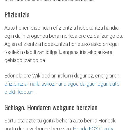
Efizientzia
Auto honen diseinuan efizientzia hobekuntza handia
egin da, hidrogenoa bera merkea ere ez da izango eta.
Agian efizientzia hobekuntza horietako asko erregai
fosilekin dabiltzan ibilgailuengana iristeko aukera
gehiago izango da.
Edonola ere Wikipedian irakurri dugunez, energiaren
efizientzia maila askoz handiagoa da gaur egun auto
elektrikoetan
.
Gehiago, Hondaren webgune berezian
Sartu eta aztertu goitik behera auto berria Hondak
sortu duen webgune berezian:
Honda FCX Clarity