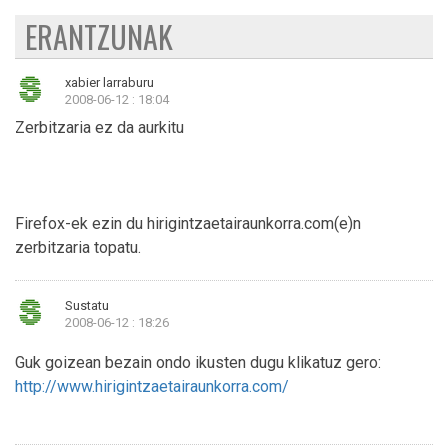
ERANTZUNAK
xabier larraburu
2008-06-12 : 18:04
Zerbitzaria ez da aurkitu
Firefox-ek ezin du hirigintzaetairaunkorra.com(e)n
zerbitzaria topatu.
Sustatu
2008-06-12 : 18:26
Guk goizean bezain ondo ikusten dugu klikatuz gero:
http://www.hirigintzaetairaunkorra.com/