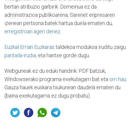
bertan atribuzio garbirik. Domeinua ez da
administrazioa publikoarena, Sarenet enpresaren
izenean pertsona batek hartua duela ematen du,
erregistroan ageri denez.
Euzkal Errian Euzkaras
taldekoa modukoa iruditu zaigu
pantaila-irudia,
eta hantxe gorde dugu.
Webguneak ez du eduki handirik: PDF batzuk,
Windowserako programa exekutagarri bat eta
orri hau.
Gauza hauek euskara txukunean daudela ematen du
(baina exekutagarria ez dugu probatu).