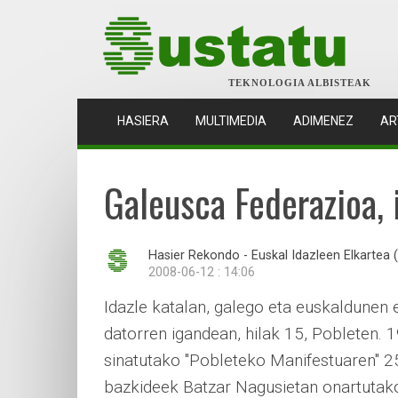
TEKNOLOGIA ALBISTEAK
(CURRENT)
HASIERA
MULTIMEDIA
ADIMENEZ
AR
Galeusca Federazioa, 
Hasier Rekondo - Euskal Idazleen Elkartea (
2008-06-12 : 14:06
Idazle katalan, galego eta euskaldunen
datorren igandean, hilak 15, Pobleten. 
sinatutako "Pobleteko Manifestuaren" 25
bazkideek Batzar Nagusietan onartutako