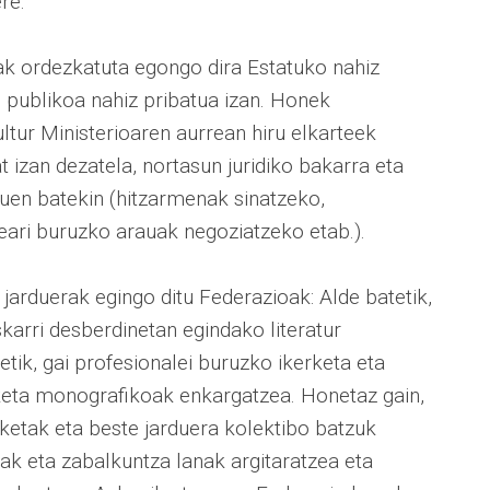
re.
eak ordezkatuta egongo dira Estatuko nahiz
publikoa nahiz pribatua izan. Honek
ltur Ministerioaren aurrean hiru elkarteek
 izan dezatela, nortasun juridiko bakarra eta
duen batekin (hitzarmenak sinatzeko,
deari buruzko arauak negoziatzeko etab.).
jarduerak egingo ditu Federazioak: Alde batetik,
karri desberdinetan egindako literatur
tik, gai profesionalei buruzko ikerketa eta
keta monografikoak enkargatzea. Honetaz gain,
sketak eta beste jarduera kolektibo batzuk
anak eta zabalkuntza lanak argitaratzea eta