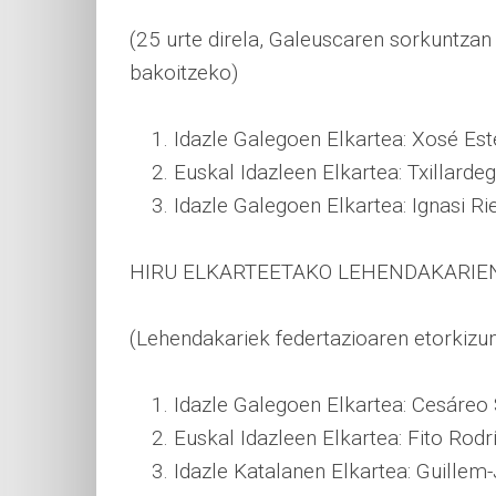
(25 urte direla, Galeuscaren sorkuntzan 
bakoitzeko)
Idazle Galegoen Elkartea: Xosé Es
Euskal Idazleen Elkartea: Txillardeg
Idazle Galegoen Elkartea: Ignasi Ri
HIRU ELKARTEETAKO LEHENDAKARIEN
(Lehendakariek federtazioaren etorkizun
Idazle Galegoen Elkartea: Cesáreo 
Euskal Idazleen Elkartea: Fito Rodr
Idazle Katalanen Elkartea: Guillem-