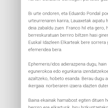
Bi urte ondoren, eta Eduardo Pondal po
urteurrenaren karira, Lauaxetak aipatu 
deia zabaldu zuen. Franco hil eta gero,
berreskuratuan berriro biltzen hasi gin
Euskal Idazleen Elkarteak bere sorrera
efemeridea bera.
Ephemeris/idos adierazpena dugu, hain 
egunerokoa edo egunkaria izendatzeko
azaltzeko, hobeto esanda. Berau dugu 
ikergaia: norberaren izaera idazten duten
Baina ekainak hamabost egiten dituen 
berriro ere elkarturik, hiru hizkuntzeta