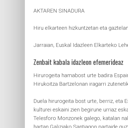
AKTAREN SINADURA
Hiru elkarteen hizkuntzetan eta gaztela
Jarraian, Euskal Idazleen Elkarteko Leh
Zenbait kabala idazleon efemerideaz
Hirurogeita hamabost urte badira Espain
Hirukoitza Bartzelonan iragarri zutenetik
Duela hirurogeita bost urte, berriz, eta
kulturei eskaini zien begirune urriaz e
Telesforo Monzonek galego, katalan nah
hartan Galiziako Santiagon partaide guz