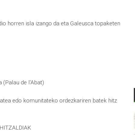
io horren isla izango da eta Galeusca topaketen
 (Palau de l'Abat)
tea edo komunitateko ordezkariren batek hitz
HITZALDIAK