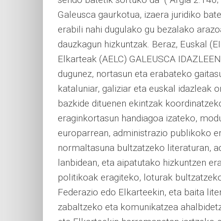
Galeusca gaurkotua, izaera juridiko bat
erabili nahi dugulako gu bezalako arazoa
dauzkagun hizkuntzak. Beraz, Euskal (EIE
Elkarteak (AELC) GALEUSCA IDAZLEEN
dugunez, nortasun eta erabateko gaitas
kataluniar, galiziar eta euskal idazleak
bazkide dituenen ekintzak koordinatzek
eraginkortasun handiagoa izateko, modu
europarrean, administrazio publikoko e
normaltasuna bultzatzeko literaturan, a
lanbidean, eta aipatutako hizkuntzen er
politikoak eragiteko, loturak bultzatzek
Federazio edo Elkarteekin, eta baita lit
zabaltzeko eta komunikatzea ahalbidet