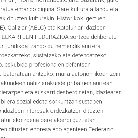
eratua emango diguna. Sare kulturala landu eta
k dituzten kulturekin. Historikoki gertuen
), Galiziar (AELG) eta Kataluniar Idazleen
 ELKARTEEN FEDERAZIOA sortzea deliberatu
un juridikoa izango du hemendik aurrera
 ordezkatzeko, sustatzeko eta defendatzeko;
o, eskubide profesionalen defentsan
 bateratuan aritzeko, maila autonomikoan zein
rakundeen nahiz erakunde pribatuen aurrean,
dierazpen eta euskarri desberdinetan, idazlearen
abilera sozial edota sorkuntzan sustapen
o idazleen interesak ordezkatzen dituzten
eratur ekoizpena bere alderdi guztietan
zen dituzten enpresa edo agenteen Federazio