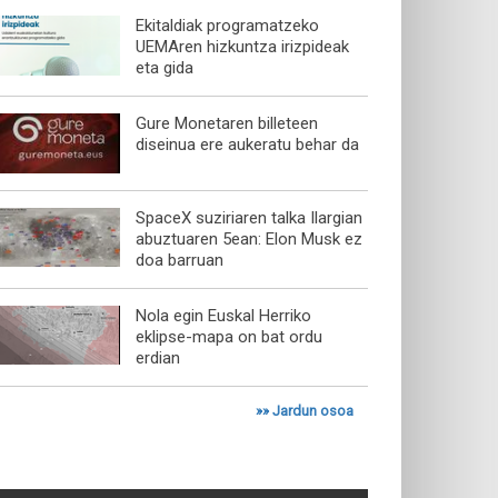
Ekitaldiak programatzeko
UEMAren hizkuntza irizpideak
eta gida
Gure Monetaren billeteen
diseinua ere aukeratu behar da
SpaceX suziriaren talka Ilargian
abuztuaren 5ean: Elon Musk ez
doa barruan
Nola egin Euskal Herriko
eklipse-mapa on bat ordu
erdian
»»
Jardun osoa