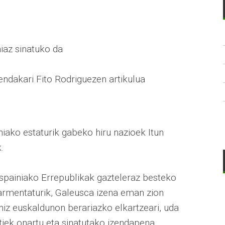
niaz sinatuko da
endakari Fito Rodriguezen artikulua
iako estaturik gabeko hiru nazioek Itun
.
 Espainiako Errepublikak gazteleraz besteko
skarmentaturik, Galeusca izena eman zion
iz euskaldunon berariazko elkartzeari, uda
tiek onartu eta sinatutako izendapena.