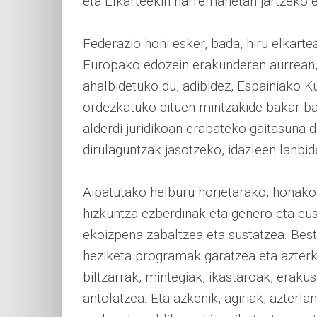
eta Elkarteekin harremanetan jartzeko e
Federazio honi esker, bada, hiru elkart
Europako edozein erakunderen aurrean, 
ahalbidetuko du, adibidez, Espainiako Ku
ordezkatuko dituen mintzakide bakar bat
alderdi juridikoan erabateko gaitasuna 
dirulaguntzak jasotzeko, idazleen lanbi
Aipatutako helburu horietarako, honako 
hizkuntza ezberdinak eta genero eta eus
ekoizpena zabaltzea eta sustatzea. Beste
heziketa programak garatzea eta azter
biltzarrak, mintegiak, ikastaroak, eraku
antolatzea. Eta azkenik, agiriak, azterl