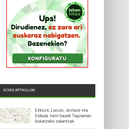
AZKEN ARTIKULUAK
Ezkoze, Lixoze, Jeztaze eta
Eskiula: herri hauek Tagzanian
kokatzeko zalantzak