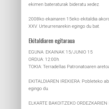
ekimen bateraturak bideratu xedez.
2008ko ekainaren 15eko ekitaldia akord
XXV. Urteurrenarekin egingo du bat.
Ekitaldiaren egitaraua
EGUNA: EKAINAK 15/JUNIO 15
ORDUA: 12:00h.
TOKIA: Terradellas Patronatoaren aretoa
EKITALDIAREN IREKIERA: Pobleteko aba
egingo du.
ELKARTE BAKOITZEKO ORDEZKARIEN 