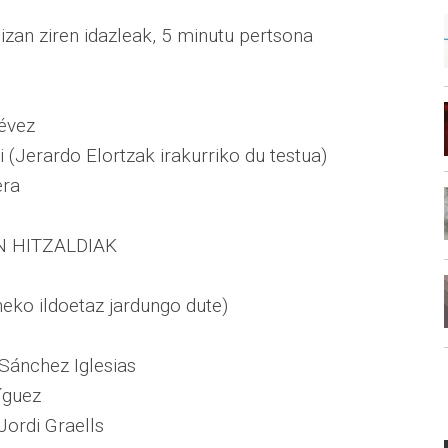
izan ziren idazleak, 5 minutu pertsona
tévez
i (Jerardo Elortzak irakurriko du testua)
era
 HITZALDIAK
eko ildoetaz jardungo dute)
Sánchez Iglesias
íguez
Jordi Graells