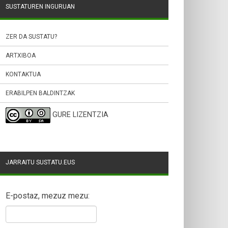
SUSTATUREN INGURUAN
ZER DA SUSTATU?
ARTXIBOA
KONTAKTUA
ERABILPEN BALDINTZAK
GURE LIZENTZIA
JARRAITU SUSTATU.EUS
E-postaz, mezuz mezu: