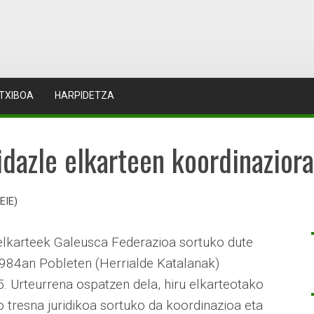
TXIBOA
HARPIDETZA
idazle elkarteen koordinazior
EIE)
 elkarteek Galeusca Federazioa sortuko dute
1984an Pobleten (Herrialde Katalanak)
. Urteurrena ospatzen dela, hiru elkarteotako
 tresna juridikoa sortuko da koordinazioa eta