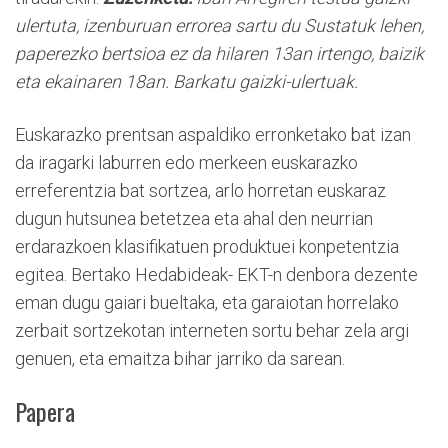
ulertuta, izenburuan errorea sartu du Sustatuk lehen,
paperezko bertsioa ez da hilaren 13an irtengo, baizik
eta ekainaren 18an. Barkatu gaizki-ulertuak.
Euskarazko prentsan aspaldiko erronketako bat izan
da iragarki laburren edo merkeen euskarazko
erreferentzia bat sortzea, arlo horretan euskaraz
dugun hutsunea betetzea eta ahal den neurrian
erdarazkoen klasifikatuen produktuei konpetentzia
egitea. Bertako Hedabideak- EKT-n denbora dezente
eman dugu gaiari bueltaka, eta garaiotan horrelako
zerbait sortzekotan interneten sortu behar zela argi
genuen, eta emaitza bihar jarriko da sarean.
Papera