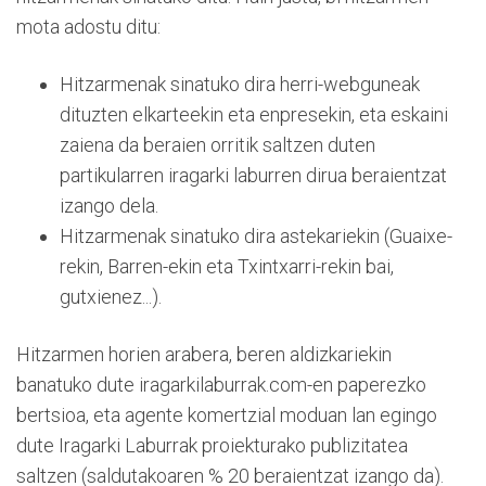
mota adostu ditu:
Hitzarmenak sinatuko dira herri-webguneak
dituzten elkarteekin eta enpresekin, eta eskaini
zaiena da beraien orritik saltzen duten
partikularren iragarki laburren dirua beraientzat
izango dela.
Hitzarmenak sinatuko dira astekariekin (Guaixe-
rekin, Barren-ekin eta Txintxarri-rekin bai,
gutxienez...).
Hitzarmen horien arabera, beren aldizkariekin
banatuko dute iragarkilaburrak.com-en paperezko
bertsioa, eta agente komertzial moduan lan egingo
dute Iragarki Laburrak proiekturako publizitatea
saltzen (saldutakoaren % 20 beraientzat izango da).