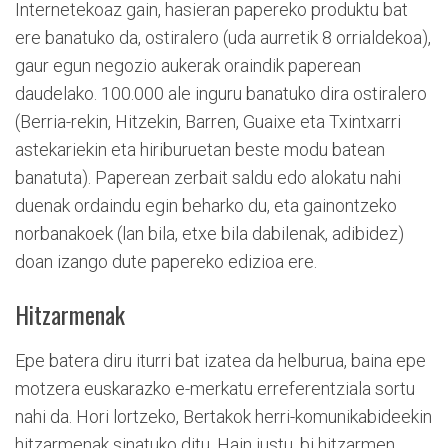
Internetekoaz gain, hasieran papereko produktu bat
ere banatuko da, ostiralero (uda aurretik 8 orrialdekoa),
gaur egun negozio aukerak oraindik paperean
daudelako. 100.000 ale inguru banatuko dira ostiralero
(Berria-rekin, Hitzekin, Barren, Guaixe eta Txintxarri
astekariekin eta hiriburuetan beste modu batean
banatuta). Paperean zerbait saldu edo alokatu nahi
duenak ordaindu egin beharko du, eta gainontzeko
norbanakoek (lan bila, etxe bila dabilenak, adibidez)
doan izango dute papereko edizioa ere.
Hitzarmenak
Epe batera diru iturri bat izatea da helburua, baina epe
motzera euskarazko e-merkatu erreferentziala sortu
nahi da. Hori lortzeko, Bertakok herri-komunikabideekin
hitzarmenak sinatuko ditu. Hain justu, bi hitzarmen