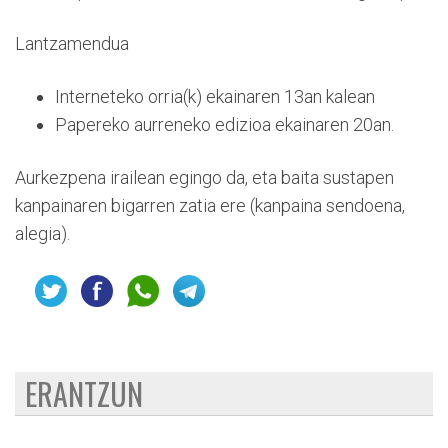
Lantzamendua
Interneteko orria(k) ekainaren 13an kalean
Papereko aurreneko edizioa ekainaren 20an.
Aurkezpena irailean egingo da, eta baita sustapen
kanpainaren bigarren zatia ere (kanpaina sendoena,
alegia).
ERANTZUN