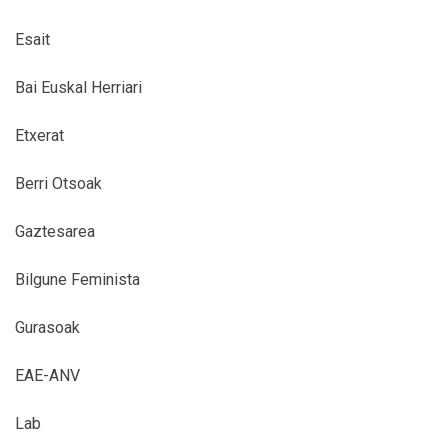
Esait
Bai Euskal Herriari
Etxerat
Berri Otsoak
Gaztesarea
Bilgune Feminista
Gurasoak
EAE-ANV
Lab