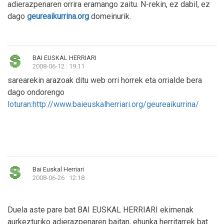
adierazpenaren orrira eramango zaitu. N-rekin, ez dabil, ez
dago
geureaikurrina.org
domeinurik.
BAI EUSKAL HERRIARI
2008-06-12 : 19:11
sarearekin arazoak ditu web orri horrek eta orrialde bera
dago ondorengo
loturan:http://www.baieuskalherriari.org/geureaikurrina/
Bai Euskal Herriari
2008-06-26 : 12:18
Duela aste pare bat BAI EUSKAL HERRIARI ekimenak
aurkezturiko adierazpenaren baitan, ehunka herritarrek bat