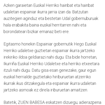
Azken garaietan Euskal Herriko hainbat eta hainbat
udaletan espainiar ikurra jarria izan da. Batzutan
auzitegien aginduz eta bestetan Udal gobernuburuak
hala erabakita baina euskal herritarren nahi eta
borondateari bizkar emanaz beti ere.
Egitasmo honekin Espainiar gobernutik Hego Euskal
Herriko udaletxe guztietan espainiar ikurra jartzeko
irekiriko ildoa geldiarazi nahi dugu. Eta bide horretan,
Ikurriña Euskal Herriko Udaletxe eta herriko etxeetara
itzuli nahi dugu. Datu gisa esan genezake, gaur egun
euskal herrialde guztietako hiriburuetan atzerriko
ikurrak ikus ditzakegula eta espainiar ikurra udaletan
jartzeko asmoak ez direla iriburuetan amaitzen.
Batetik, ZUEN BABESA eskatzen dizuegu; adierazpena