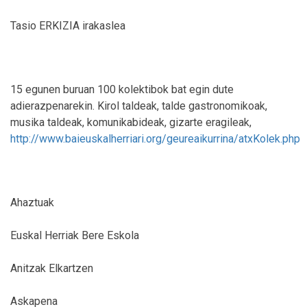
Tasio ERKIZIA irakaslea
15 egunen buruan 100 kolektibok bat egin dute
adierazpenarekin. Kirol taldeak, talde gastronomikoak,
musika taldeak, komunikabideak, gizarte eragileak,
http://www.baieuskalherriari.org/geureaikurrina/atxKolek.php
Ahaztuak
Euskal Herriak Bere Eskola
Anitzak Elkartzen
Askapena