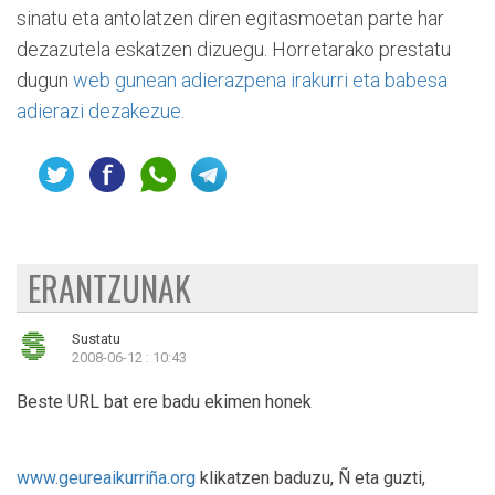
sinatu eta antolatzen diren egitasmoetan parte har
dezazutela eskatzen dizuegu. Horretarako prestatu
dugun
web gunean adierazpena irakurri eta babesa
adierazi dezakezue.
ERANTZUNAK
Sustatu
2008-06-12 : 10:43
Beste URL bat ere badu ekimen honek
www.geureaikurriña.org
klikatzen baduzu, Ñ eta guzti,