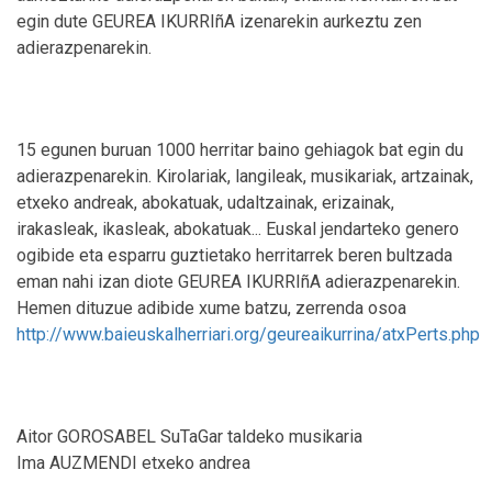
egin dute GEUREA IKURRIñA izenarekin aurkeztu zen
adierazpenarekin.
15 egunen buruan 1000 herritar baino gehiagok bat egin du
adierazpenarekin. Kirolariak, langileak, musikariak, artzainak,
etxeko andreak, abokatuak, udaltzainak, erizainak,
irakasleak, ikasleak, abokatuak... Euskal jendarteko genero
ogibide eta esparru guztietako herritarrek beren bultzada
eman nahi izan diote GEUREA IKURRIñA adierazpenarekin.
Hemen dituzue adibide xume batzu, zerrenda osoa
http://www.baieuskalherriari.org/geureaikurrina/atxPerts.php
Aitor GOROSABEL SuTaGar taldeko musikaria
Ima AUZMENDI etxeko andrea