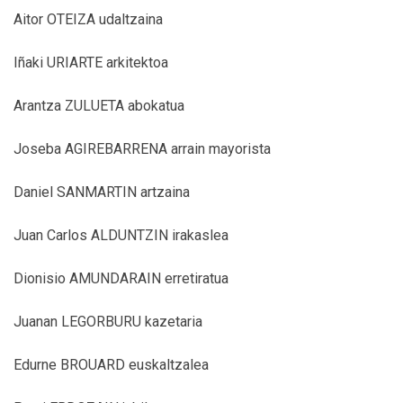
Aitor OTEIZA udaltzaina
Iñaki URIARTE arkitektoa
Arantza ZULUETA abokatua
Joseba AGIREBARRENA arrain mayorista
Daniel SANMARTIN artzaina
Juan Carlos ALDUNTZIN irakaslea
Dionisio AMUNDARAIN erretiratua
Juanan LEGORBURU kazetaria
Edurne BROUARD euskaltzalea