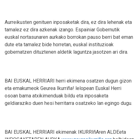
Aurreikusten genituen inposaketak dira, ez dira lehenak eta
tamalez ez dira azkenak izango. Espainiar Gobernutik
euskal nortasunaren aurkako borrokan pauso berri bat eman
dute eta tamalez bide horretan, euskal instituzioak
gobernatzen dituztenen aldetik laguntza jasotzen ari dira.
BAI EUSKAL HERRIARI herri ekimena osatzen dugun gizon
eta emakumeok Geurea Ikurriña! lelopean Euskal Herri
osoan barna atxikimenduak bildu eta inposaketa
geldiaraziko duen hesi herritarra osatzeko lan egingo dugu.
BAI EUSKAL HERRIARI ekimenak IKURRIñAren ALDEeta