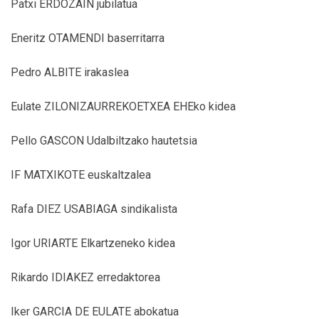
Patxi ERDOZAIN jubilatua
Eneritz OTAMENDI baserritarra
Pedro ALBITE irakaslea
Eulate ZILONIZAURREKOETXEA EHEko kidea
Pello GASCON Udalbiltzako hautetsia
IF MATXIKOTE euskaltzalea
Rafa DIEZ USABIAGA sindikalista
Igor URIARTE Elkartzeneko kidea
Rikardo IDIAKEZ erredaktorea
Iker GARCIA DE EULATE abokatua