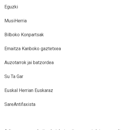
Eguzki
MusiHerria
Bilboko Konpartsak
Emaitza Kanboko gaztetxea
Auzotarrok jai batzordea
Su Ta Gar
Euskal Herrian Euskaraz
SareAntifaxista