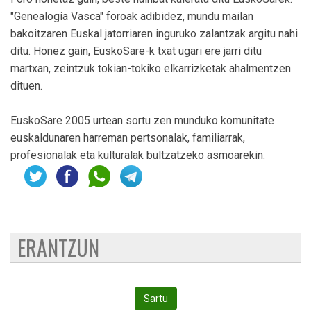
"Genealogía Vasca" foroak adibidez, mundu mailan
bakoitzaren Euskal jatorriaren inguruko zalantzak argitu nahi
ditu. Honez gain, EuskoSare-k txat ugari ere jarri ditu
martxan, zeintzuk tokian-tokiko elkarrizketak ahalmentzen
dituen.
EuskoSare 2005 urtean sortu zen munduko komunitate
euskaldunaren harreman pertsonalak, familiarrak,
profesionalak eta kulturalak bultzatzeko asmoarekin.
ERANTZUN
Sartu