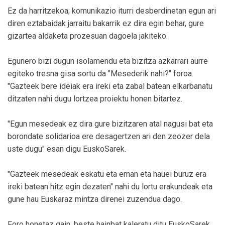
Ez da harritzekoa; komunikazio iturri desberdinetan egun ari
diren eztabaidak jarraitu bakarrik ez dira egin behar, gure
gizartea aldaketa prozesuan dagoela jakiteko.
Egunero bizi dugun isolamendu eta bizitza azkarrari aurre
egiteko tresna gisa sortu da "Mesederik nahi?" foroa.
"Gazteek bere ideiak era ireki eta zabal batean elkarbanatu
ditzaten nahi dugu lortzea proiektu honen bitartez.
"Egun mesedeak ez dira gure bizitzaren atal nagusi bat eta
borondate solidarioa ere desagertzen ari den zeozer dela
uste dugu" esan digu EuskoSarek.
"Gazteek mesedeak eskatu eta eman eta hauei buruz era
ireki batean hitz egin dezaten" nahi du lortu erakundeak eta
gune hau Euskaraz mintza direnei zuzendua dago.
Foro honetaz gain, beste hainbat kaleratu ditu EuskoSarek.