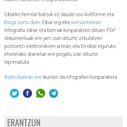
Eibarko herritar batzuk ez daude oso konforme eta
bloga sortu dute,
Eibar.org-eko
komunitatean.
Infografia zahar eta berriak konparatzen dituen PDF
dokumentuak ere jarri izan dituzte zirkulatzen
postontzi elektronikoen artean, eta Errebal inguruko
etxeetako atarietan ere pegatu izan dituzte
inprimatuta.
Bideo batean ere
ikusten da infografien konparaketa.
ERANTZUN