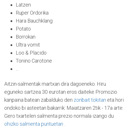
Latzen
Ruper Ordorika
Hara Bauchklang
Potato
Borrokan
Ultra vomit
Loo & Placido
Tonino Carotone
...
Aitzin-salmentak martxan dira dagoeneko. Hiru
eguneko sartzea 30 eurotan eros daiteke Promozio
kanpaina batean zabalduko den
zonbait tokitan
eta hori
ondoko bi asteetan bakarrik: Maiatzaren 2tik - 17a arte.
Gero txartelen salmenta prezio normala izango du
ohizko salmenta puntuetan
.