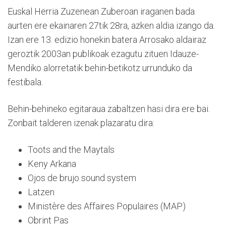
Euskal Herria Zuzenean Zuberoan iraganen bada
aurten ere ekainaren 27tik 28ra, azken aldia izango da.
Izan ere 13. edizio honekin batera Arrosako aldairaz
geroztik 2003an publikoak ezagutu zituen Idauze-
Mendiko alorretatik behin-betikotz urrunduko da
festibala.
Behin-behineko egitaraua zabaltzen hasi dira ere bai.
Zonbait talderen izenak plazaratu dira:
Toots and the Maytals
Keny Arkana
Ojos de brujo sound system
Latzen
Ministère des Affaires Populaires (MAP)
Obrint Pas