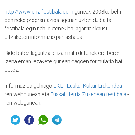
http://www.ehz-festibala.com
guneak 2008ko behin-
behineko programazioa agerian uzten du baita
festibala egin nahi dutenek baliagarriak kausi
ditzaketen informazio parrasta bat.
Bide batez laguntzaile izan nahi dutenek ere beren
izena eman lezakete gunean dagoen formulario bat
betez.
Informazioa gehiago
EKE - Euskal Kultur Erakundea
-
ren webgunean eta
Euskal Herria Zuzenean festibala
-
ren webgunean.