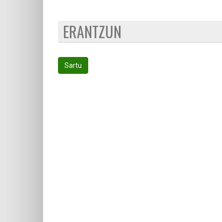
ERANTZUN
Sartu