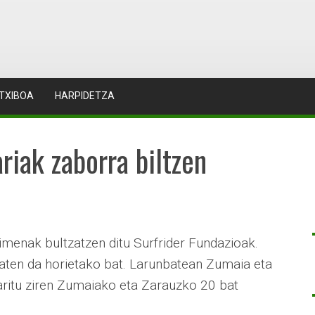
TXIBOA
HARPIDETZA
riak zaborra biltzen
enak bultzatzen ditu Surfrider Fundazioak.
zaten da horietako bat. Larunbatean Zumaia eta
aritu ziren Zumaiako eta Zarauzko 20 bat