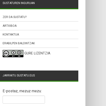
SUSTATUREN INGURUAN
ZER DA SUSTATU?
ARTXIBOA
KONTAKTUA
ERABILPEN BALDINTZAK
GURE LIZENTZIA
JARRAITU SUSTATU.EUS
E-postaz, mezuz mezu: