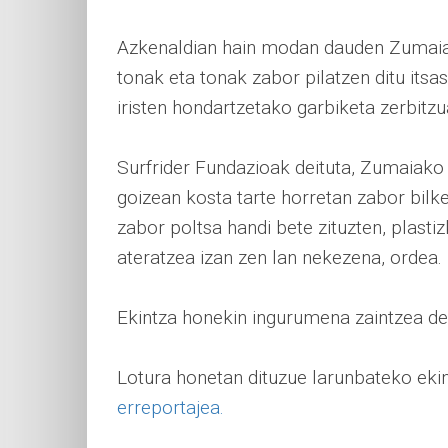
Azkenaldian hain modan dauden Zumaia e
tonak eta tonak zabor pilatzen ditu itsa
iristen hondartzetako garbiketa zerbitzu
Surfrider Fundazioak deituta, Zumaiako 
goizean kosta tarte horretan zabor bilk
zabor poltsa handi bete zituzten, plastiz
ateratzea izan zen lan nekezena, ordea.
Ekintza honekin ingurumena zaintzea deno
Lotura honetan dituzue larunbateko eki
erreportajea.