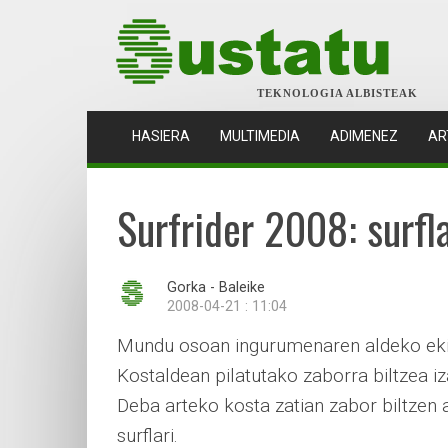
TEKNOLOGIA ALBISTEAK
(CURRENT)
HASIERA
MULTIMEDIA
ADIMENEZ
AR
Surfrider 2008: surfla
Gorka - Baleike
2008-04-21 : 11:04
Mundu osoan ingurumenaren aldeko ekim
Kostaldean pilatutako zaborra biltzea i
Deba arteko kosta zatian zabor biltzen 
surflari.