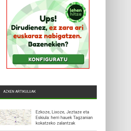
AZKEN ARTIKULUAK
Ezkoze, Lixoze, Jeztaze eta
Eskiula: herri hauek Tagzanian
kokatzeko zalantzak