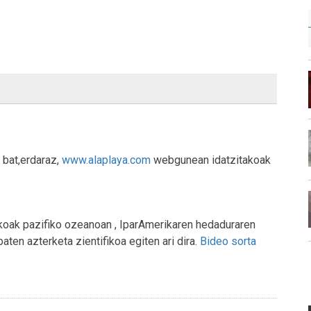
 bat,erdaraz,
www.alaplaya.com
webgunean idatzitakoak
koak pazifiko ozeanoan , IparAmerikaren hedaduraren
ten azterketa zientifikoa egiten ari dira.
Bideo sorta