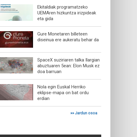
Ekitaldiak programatzeko
UEMAren hizkuntza irizpideak
eta gida
Gure Monetaren billeteen
diseinua ere aukeratu behar da
SpaceX suziriaren talka Ilargian
abuztuaren 5ean: Elon Musk ez
doa barruan
Nola egin Euskal Herriko
eklipse-mapa on bat ordu
erdian
»»
Jardun osoa