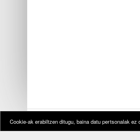
Cookie-ak erabiltzen ditugu, baina datu pertsonalak ez