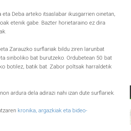
ta Deba arteko itsaslabar ikusgarrien oinetan,
soak etenik gabe. Bazter horietaraino ez dira
ak.
eta Zarauzko surflariak bildu ziren larunbat
eta sinboliko bat burutzeko. Ordubetean 50 bat
ko botilez, batik bat. Zabor poltsak harraldetik
n ardura dela adirazi nahi izan dute surflariek.
ntzaren
kronika, argazkiak eta bideo-