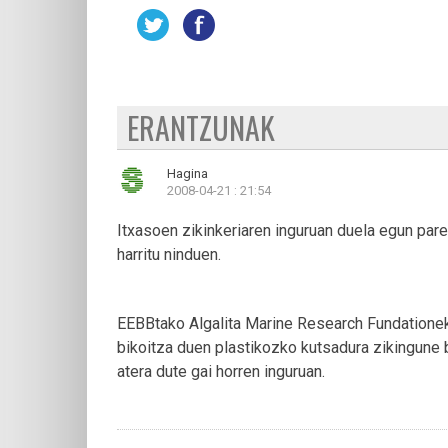
ERANTZUNAK
Hagina
2008-04-21 : 21:54
Itxasoen zikinkeriaren inguruan duela egun pare
harritu ninduen.
EEBBtako Algalita Marine Research Fundatione
bikoitza duen plastikozko kutsadura zikingune ba
atera dute gai horren inguruan.