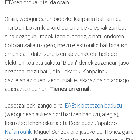
ETAren ordua iritsi da orain.
Orain, webgunearen bidezko kanpaina bat jarri du
martxan Lokarrik, akordioaren aldeko eskakizun bat
sina dezagun. Iradokitzen dutenez, sinatu ondoren
botoiari sakatuz gero, mezu elektroniko bat bidaliko
omen da: "Idatzi zure izen-abizenak eta helbide
elektronikoa eta sakatu "Bidali" denek zuzenean jaso
dezaten mezu hau", dio Lokarrik. Kanpainak
gaztelaniaz duen izenburuak euskaraz baino argiago
adierazten du hori:
Tienes un email.
Jasotzaileak izango dira,
EAEtik betetzen baduzu
(webgunean aukera hori hartzen baduzu, alegia),
Ibarretxe lehendakaria eta Rodriguez Zapatero,
Nafarroatik,
Miguel Sanzek ere jasoko du. Horiez gain,