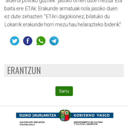
"alderdi politiko guztiek" jasoko omen dute mezua. Eta
baita ere ETAk. Erakunde armatuak nola jasoko duen
ez dute zehazten: "ETAri dagokionez, bilatuko du
Lokarrik erakunde horri mezu hau helarazteko biderik"
ERANTZUN
Sartu