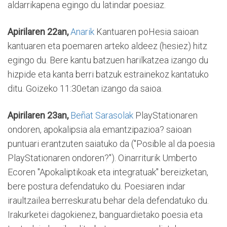
aldarrikapena egingo du latindar poesiaz.
Apirilaren 22an,
Anarik
Kantuaren poHesia saioan
kantuaren eta poemaren arteko aldeez (hesiez) hitz
egingo du. Bere kantu batzuen harilkatzea izango du
hizpide eta kanta berri batzuk estrainekoz kantatuko
ditu. Goizeko 11:30etan izango da saioa.
Apirilaren 23an,
Beñat Sarasolak
PlayStationaren
ondoren, apokalipsia ala emantzipazioa? saioan
puntuari erantzuten saiatuko da ("Posible al da poesia
PlayStationaren ondoren?"). Oinarriturik Umberto
Ecoren "Apokaliptikoak eta integratuak" bereizketan,
bere postura defendatuko du. Poesiaren indar
iraultzailea berreskuratu behar dela defendatuko du.
Irakurketei dagokienez, banguardietako poesia eta