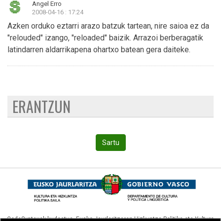
Angel Erro
2008-04-16 : 17:24
Azken orduko eztarri arazo batzuk tartean, nire saioa ez da
"relouded" izango, "reloaded" baizik. Arrazoi berberagatik
latindarren aldarrikapena ohartxo batean gera daiteke.
ERANTZUN
Sartu
CodeSyntaxek kudeatua,
Eusko Jaurlaritzaren Hizkuntza Politika eta Kultura