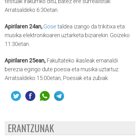
testuak irakurriko ditu, batez ere surrealistak.
Arratsaldeko 6:30etan.
Apirilaren 24an,
Gose
taldea izango da trikitixa eta
musika elektronikoaren uztarketa biziarekin. Goizeko
11:30etan.
Apirilaren 25ean,
Fakultateko ikasleak emanaldi
berezia egingo dute poesia eta musika uztartuz.
Arratsaldeko 15:00etan, Poesiak eta zubiak.
ERANTZUNAK