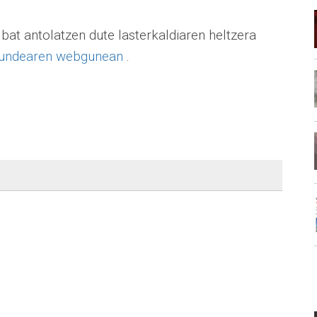
at antolatzen dute lasterkaldiaren heltzera
kundearen webgunean
.