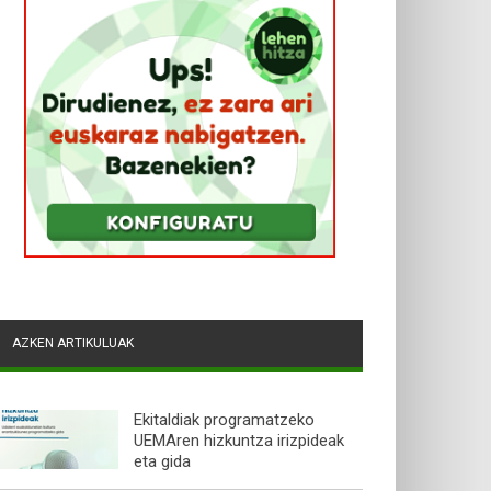
AZKEN ARTIKULUAK
Ekitaldiak programatzeko
UEMAren hizkuntza irizpideak
eta gida