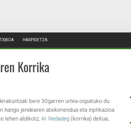
TXIBOA
HARPIDETZA
ren Korrika
derakuntzak bere 30garren urtea ospatuko du
kin hango jendearen atxikimendua eta inplikazioa
e lehen aldikotz,
Ar Redadeg
(korrika) deitua,