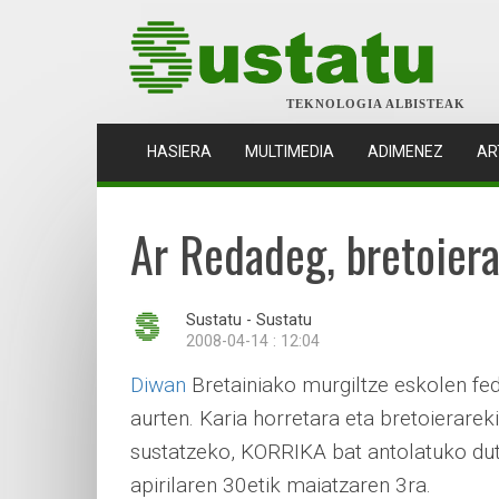
TEKNOLOGIA ALBISTEAK
(CURRENT)
HASIERA
MULTIMEDIA
ADIMENEZ
AR
Ar Redadeg, bretoiera
Sustatu - Sustatu
2008-04-14 : 12:04
Diwan
Bretainiako murgiltze eskolen fe
aurten. Karia horretara eta bretoierare
sustatzeko, KORRIKA bat antolatuko dut
apirilaren 30etik maiatzaren 3ra.