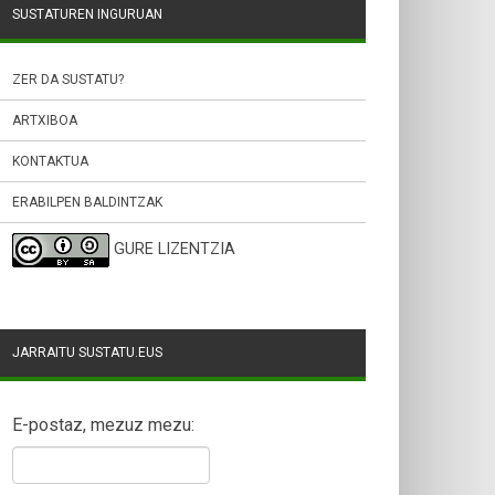
SUSTATUREN INGURUAN
ZER DA SUSTATU?
ARTXIBOA
KONTAKTUA
ERABILPEN BALDINTZAK
GURE LIZENTZIA
JARRAITU SUSTATU.EUS
E-postaz, mezuz mezu: