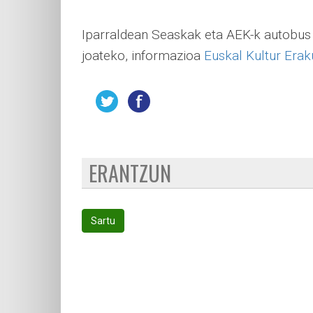
Iparraldean Seaskak eta AEK-k autobus b
joateko, informazioa
Euskal Kultur Era
ERANTZUN
Sartu