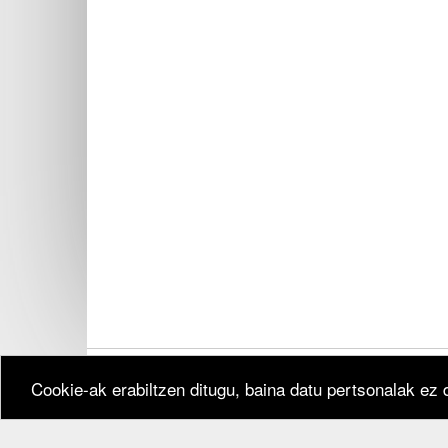
Cookie-ak erabiltzen ditugu, baina datu pertsonalak ez