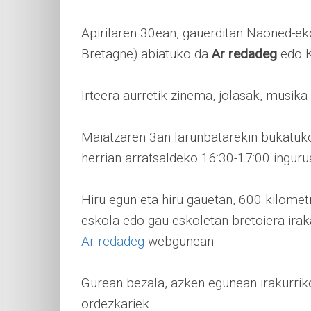
Apirilaren 30ean, gauerditan Naoned-e
Bretagne) abiatuko da
Ar redadeg
edo K
Irteera aurretik zinema, jolasak, musika
Maiatzaren 3an larunbatarekin bukatuko
herrian arratsaldeko 16:30-17:00 inguru
Hiru egun eta hiru gauetan, 600 kilomet
eskola edo gau eskoletan bretoiera iraka
Ar redadeg
webgunean.
Gurean bezala, azken egunean irakurr
ordezkariek.