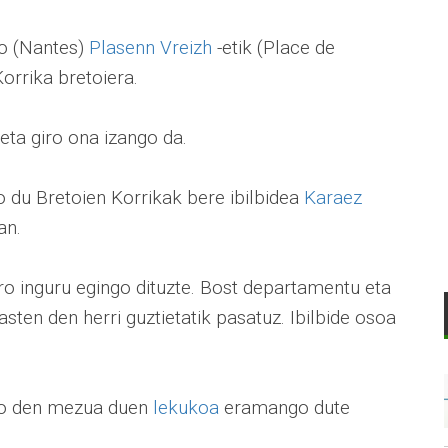
ko (Nantes)
Plasenn Vreizh
-etik (Place de
orrika bretoiera.
 eta giro ona izango da.
 du Bretoien Korrikak bere ibilbidea
Karaez
an.
ro inguru egingo dituzte. Bost departamentu eta
sten den herri guztietatik pasatuz. Ibilbide osoa
iko den mezua duen
lekukoa
eramango dute