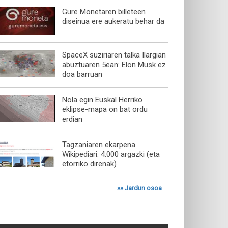
Gure Monetaren billeteen
diseinua ere aukeratu behar da
SpaceX suziriaren talka Ilargian
abuztuaren 5ean: Elon Musk ez
doa barruan
Nola egin Euskal Herriko
eklipse-mapa on bat ordu
erdian
Tagzaniaren ekarpena
Wikipediari: 4.000 argazki (eta
etorriko direnak)
»»
Jardun osoa