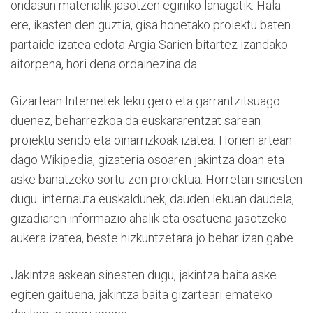
ondasun materialik jasotzen eginiko lanagatik. Hala
ere, ikasten den guztia, gisa honetako proiektu baten
partaide izatea edota Argia Sarien bitartez izandako
aitorpena, hori dena ordainezina da.
Gizartean Internetek leku gero eta garrantzitsuago
duenez, beharrezkoa da euskararentzat sarean
proiektu sendo eta oinarrizkoak izatea. Horien artean
dago Wikipedia, gizateria osoaren jakintza doan eta
aske banatzeko sortu zen proiektua. Horretan sinesten
dugu: internauta euskaldunek, dauden lekuan daudela,
gizadiaren informazio ahalik eta osatuena jasotzeko
aukera izatea, beste hizkuntzetara jo behar izan gabe.
Jakintza askean sinesten dugu, jakintza baita aske
egiten gaituena, jakintza baita gizarteari emateko