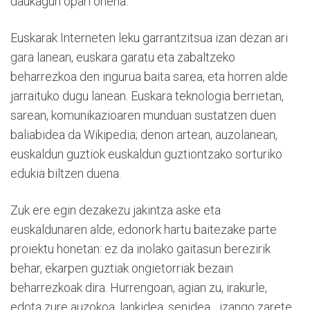
daukagun opari onena.
Euskarak Interneten leku garrantzitsua izan dezan ari
gara lanean, euskara garatu eta zabaltzeko
beharrezkoa den ingurua baita sarea, eta horren alde
jarraituko dugu lanean. Euskara teknologia berrietan,
sarean, komunikazioaren munduan sustatzen duen
baliabidea da Wikipedia; denon artean, auzolanean,
euskaldun guztiok euskaldun guztiontzako sorturiko
edukia biltzen duena.
Zuk ere egin dezakezu jakintza aske eta
euskaldunaren alde, edonork hartu baitezake parte
proiektu honetan: ez da inolako gaitasun berezirik
behar, ekarpen guztiak ongietorriak bezain
beharrezkoak dira. Hurrengoan, agian zu, irakurle,
edota zure auzokoa, lankidea, senidea... izango zarete