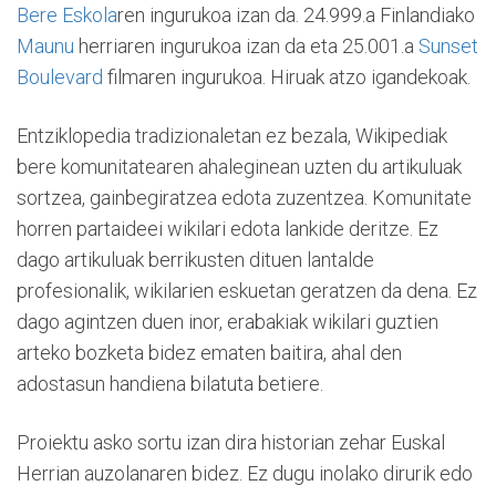
Bere Eskola
ren ingurukoa izan da. 24.999.a Finlandiako
Maunu
herriaren ingurukoa izan da eta 25.001.a
Sunset
Boulevard
filmaren ingurukoa. Hiruak atzo igandekoak.
Entziklopedia tradizionaletan ez bezala, Wikipediak
bere komunitatearen ahaleginean uzten du artikuluak
sortzea, gainbegiratzea edota zuzentzea. Komunitate
horren partaideei wikilari edota lankide deritze. Ez
dago artikuluak berrikusten dituen lantalde
profesionalik, wikilarien eskuetan geratzen da dena. Ez
dago agintzen duen inor, erabakiak wikilari guztien
arteko bozketa bidez ematen baitira, ahal den
adostasun handiena bilatuta betiere.
Proiektu asko sortu izan dira historian zehar Euskal
Herrian auzolanaren bidez. Ez dugu inolako dirurik edo