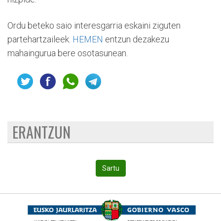
Ordu beteko saio interesgarria eskaini ziguten
partehartzaileek.
HEMEN
entzun dezakezu
mahaingurua bere osotasunean.
ERANTZUN
Sartu