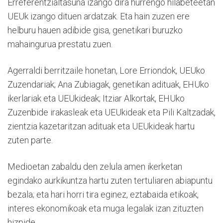
Erreferentzialtasuna izango dira hurrengo hilabeteetan
UEUk izango dituen ardatzak. Eta hain zuzen ere
helburu hauen adibide gisa, genetikari buruzko
mahaingurua prestatu zuen.
Agerraldi berritzaile honetan, Lore Erriondok, UEUko
Zuzendariak; Ana Zubiagak, genetikan adituak, EHUko
ikerlariak eta UEUkideak; Itziar Alkortak, EHUko
Zuzenbide irakasleak eta UEUkideak eta Pili Kaltzadak,
zientzia kazetaritzan adituak eta UEUkideak hartu
zuten parte.
Medioetan zabaldu den zelula amen ikerketan
egindako aurkikuntza hartu zuten tertuliaren abiapuntu
bezala; eta hari horri tira eginez, eztabaida etikoak,
interes ekonomikoak eta muga legalak izan zituzten
hizpide.