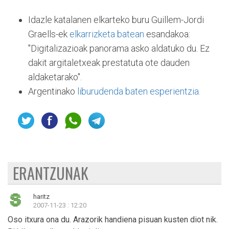
Idazle katalanen elkarteko buru Guillem-Jordi
Graells-ek
elkarrizketa batean
esandakoa:
"Digitalizazioak panorama asko aldatuko du. Ez
dakit argitaletxeak prestatuta ote dauden
aldaketarako".
Argentinako
liburudenda baten esperientzia.
ERANTZUNAK
haritz
2007-11-23 : 12:20
Oso itxura ona du. Arazorik handiena pisuan kusten diot nik.