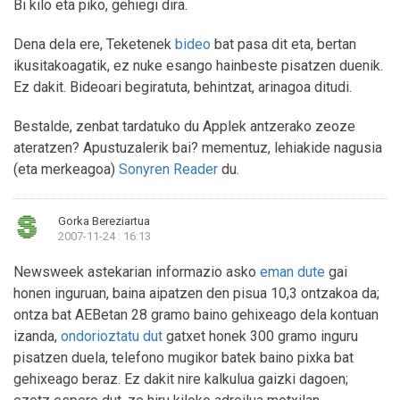
Bi kilo eta piko, gehiegi dira.
Dena dela ere, Teketenek
bideo
bat pasa dit eta, bertan
ikusitakoagatik, ez nuke esango hainbeste pisatzen duenik.
Ez dakit. Bideoari begiratuta, behintzat, arinagoa ditudi.
Bestalde, zenbat tardatuko du Applek antzerako zeoze
ateratzen? Apustuzalerik bai? mementuz, lehiakide nagusia
(eta merkeagoa)
Sonyren Reader
du.
Gorka Bereziartua
2007-11-24 : 16:13
Newsweek astekarian informazio asko
eman dute
gai
honen inguruan, baina aipatzen den pisua 10,3 ontzakoa da;
ontza bat AEBetan 28 gramo baino gehixeago dela kontuan
izanda,
ondorioztatu dut
gatxet honek 300 gramo inguru
pisatzen duela, telefono mugikor batek baino pixka bat
gehixeago beraz. Ez dakit nire kalkulua gaizki dagoen;