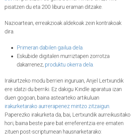
pisatzen du eta 200 liburu eraman ditzake.
Nazioartean, erreakzioak aldekoak zein kontrakoak
dira.
Primeran dabilen gailua dela.
Eskubide digitalen murriztapen zorrotza
dakarrenez,
produktu okerra dela.
Irakurtzeko modu berrien inguruan, Anjel Lertxundik
ere idatzi du berriki. Ez dakigu Kindle aparatua izan
duen gogoan, baina astearteko artikuluan
irakurketarako aurrerapenez mintzo zitzaigun.
Paperezko irakurketa da, bai, Lertxundik aurreikusitako
hori, baina beste pare bat erreferentzia ere ematen
zituen post-scriptumean hausnarketarako: