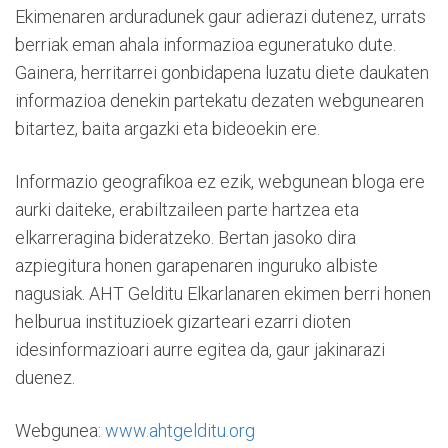
Ekimenaren arduradunek gaur adierazi dutenez, urrats
berriak eman ahala informazioa eguneratuko dute.
Gainera, herritarrei gonbidapena luzatu diete daukaten
informazioa denekin partekatu dezaten webgunearen
bitartez, baita argazki eta bideoekin ere.
Informazio geografikoa ez ezik, webgunean bloga ere
aurki daiteke, erabiltzaileen parte hartzea eta
elkarreragina bideratzeko. Bertan jasoko dira
azpiegitura honen garapenaren inguruko albiste
nagusiak. AHT Gelditu Elkarlanaren ekimen berri honen
helburua instituzioek gizarteari ezarri dioten
idesinformazioari aurre egitea da, gaur jakinarazi
duenez.
Webgunea:
www.ahtgelditu.org