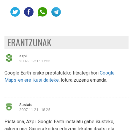
ERANTZUNAK
azpi
2007-11-21 : 17:55
Google Earth-erako prestatutako fitxategi hori
Google
Maps-en ere ikusi daiteke
, lotura zuzena emanda.
Sustatu
2007-11-21 : 18:25
Pista ona, Azpi. Google Earth instalatu gabe ikusteko,
aukera ona. Gainera kodea edozein lekutan itsatsi eta