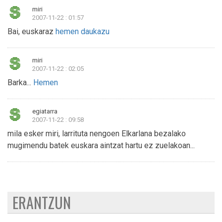
miri
2007-11-22 : 01:57
Bai, euskaraz
hemen daukazu
miri
2007-11-22 : 02:05
Barka...
Hemen
egiatarra
2007-11-22 : 09:58
mila esker miri, larrituta nengoen Elkarlana bezalako
mugimendu batek euskara aintzat hartu ez zuelakoan...
ERANTZUN