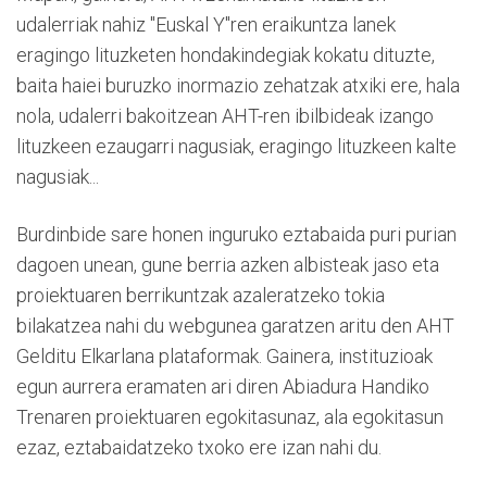
udalerriak nahiz "Euskal Y"ren eraikuntza lanek
eragingo lituzketen hondakindegiak kokatu dituzte,
baita haiei buruzko inormazio zehatzak atxiki ere, hala
nola, udalerri bakoitzean AHT-ren ibilbideak izango
lituzkeen ezaugarri nagusiak, eragingo lituzkeen kalte
nagusiak...
Burdinbide sare honen inguruko eztabaida puri purian
dagoen unean, gune berria azken albisteak jaso eta
proiektuaren berrikuntzak azaleratzeko tokia
bilakatzea nahi du webgunea garatzen aritu den AHT
Gelditu Elkarlana plataformak. Gainera, instituzioak
egun aurrera eramaten ari diren Abiadura Handiko
Trenaren proiektuaren egokitasunaz, ala egokitasun
ezaz, eztabaidatzeko txoko ere izan nahi du.