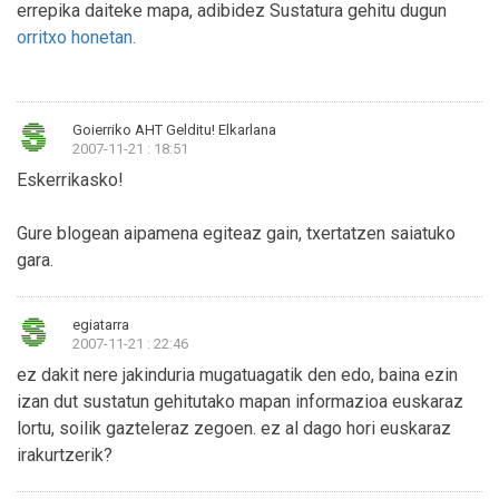
errepika daiteke mapa, adibidez Sustatura gehitu dugun
orritxo honetan.
Goierriko AHT Gelditu! Elkarlana
2007-11-21 : 18:51
Eskerrikasko!
Gure blogean aipamena egiteaz gain, txertatzen saiatuko
gara.
egiatarra
2007-11-21 : 22:46
ez dakit nere jakinduria mugatuagatik den edo, baina ezin
izan dut sustatun gehitutako mapan informazioa euskaraz
lortu, soilik gazteleraz zegoen. ez al dago hori euskaraz
irakurtzerik?