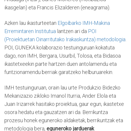
ikasgelan) eta Francis Elizalderen (eneagrama).
Azken lau ikasturteetan
Elgoibarko IMH-Makina
Erremintaren Institutua
lantzen ari da
POI
(Proiektuetan Oinarritutako Irakaskuntza) metodologia
.
POI, GUNEKA kolaborazio testuinguruan kokatuta
dago, non IMH, Bergara, Usurbil, Tolosa, eta Bidasoa
ikastetxeekin parte hartzen duen antolamendu eta
funtzionamendu berriak garatzeko helburuarekin.
IMH testuinguruan, orain lau urte Produkzio Bidezko
Mekanizazio zikloko Imanol Iturria, Ander Elola eta
Juan Irizarrek hasitako proiektua, gaur egun, ikastetxe
osora hedatu eta gauzatzen ari da. Berrikuntza
prozesu honek eguneroko aldaketak, berrikuntzak eta
metodologia bera,
eguneroko jarduerak