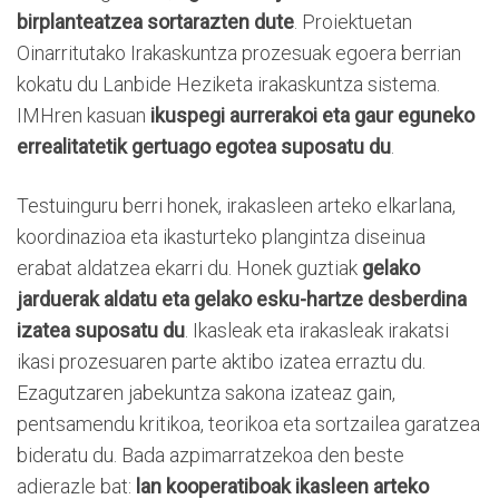
birplanteatzea sortarazten dute
. Proiektuetan
Oinarritutako Irakaskuntza prozesuak egoera berrian
kokatu du Lanbide Heziketa irakaskuntza sistema.
IMHren kasuan
ikuspegi aurrerakoi eta gaur eguneko
errealitatetik gertuago egotea suposatu du
.
Testuinguru berri honek, irakasleen arteko elkarlana,
koordinazioa eta ikasturteko plangintza diseinua
erabat aldatzea ekarri du. Honek guztiak
gelako
jarduerak aldatu eta gelako esku-hartze desberdina
izatea suposatu du
. Ikasleak eta irakasleak irakatsi
ikasi prozesuaren parte aktibo izatea erraztu du.
Ezagutzaren jabekuntza sakona izateaz gain,
pentsamendu kritikoa, teorikoa eta sortzailea garatzea
bideratu du. Bada azpimarratzekoa den beste
adierazle bat:
lan kooperatiboak ikasleen arteko