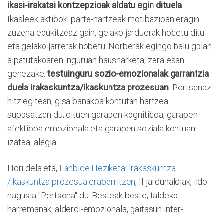
ikasi-irakatsi kontzepzioak aldatu egin dituela
.
Ikasleek aktiboki parte-hartzeak motibazioan eragin
zuzena edukitzeaz gain, gelako jarduerak hobetu ditu
eta gelako jarrerak hobetu. Norberak egingo balu goian
aipatutakoaren inguruan hausnarketa, zera esan
genezake:
testuinguru sozio-emozionalak garrantzia
duela irakaskuntza/ikaskuntza prozesuan
. Pertsonaz
hitz egitean, gisa banakoa kontutan hartzea
suposatzen du; dituen garapen kognitiboa, garapen
afektiboa-emozionala eta garapen soziala kontuan
izatea, alegia.
Hori dela eta,
Lanbide Heziketa: Irakaskuntza
/ikaskuntza prozesua eraberritzen
, II jardunaldiak, ildo
nagusia "Pertsona" du. Besteak beste, taldeko
harremanak, alderdi-emozionala, gaitasun inter-