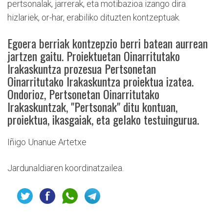
pertsonalak, jarrerak, eta motibazioa izango dira
hizlariek, or-har, erabiliko dituzten kontzeptuak.
Egoera berriak kontzepzio berri batean aurrean
jartzen gaitu. Proiektuetan Oinarritutako
Irakaskuntza prozesua Pertsonetan
Oinarritutako Irakaskuntza proiektua izatea.
Ondorioz, Pertsonetan Oinarritutako
Irakaskuntzak, "Pertsonak" ditu kontuan,
proiektua, ikasgaiak, eta gelako testuingurua.
Iñigo Unanue Artetxe
Jardunaldiaren koordinatzailea.