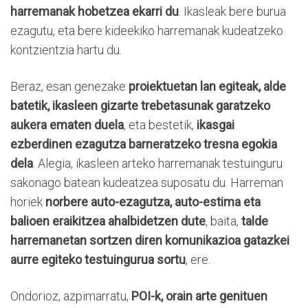
harremanak hobetzea ekarri du
. Ikasleak bere burua
ezagutu, eta bere kideekiko harremanak kudeatzeko
kontzientzia hartu du.
Beraz, esan genezake
proiektuetan lan egiteak, alde
batetik, ikasleen gizarte trebetasunak garatzeko
aukera ematen duela
, eta bestetik,
ikasgai
ezberdinen ezagutza barneratzeko tresna egokia
dela
. Alegia, ikasleen arteko harremanak testuinguru
sakonago batean kudeatzea suposatu du. Harreman
horiek
norbere auto-ezagutza, auto-estima eta
balioen eraikitzea ahalbidetzen dute
, baita,
talde
harremanetan sortzen diren komunikazioa gatazkei
aurre egiteko testuingurua sortu
, ere.
Ondorioz, azpimarratu,
POI-k, orain arte genituen