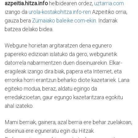
azpeitia.hitza.info
helbidearen ordez,
uztarria.com
izango da
urola-kostakohitza.info-ren
Azpeitiko orria,
gauza bera
Zumaiako baleike.com-ekin.
Indarrak
batzea delako bidea.
Webgune horietan argitaratzen dena egunero
papereko edizioan islatuko da gero, webgunetik
datorrela nabarmentzen duen diseinuarekin. Elkar-
eragileak izango dira biak, papera eta Internet, eta
erronka horri erantzun beharko diote kazetariek. Lana
egiteko modua, beraz, aldatu egingo da
erredakzioetan, gaur egungo kazetaritzara egokitu
ahal izateko.
Mami berriak, gainera, azal berria ere behar zuelakoan,
diseinua ere eguneratu egin du Hitzak.