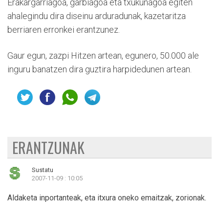
Erakargarriagoa, garbiagoa eta txukunagoa egiten
ahalegindu dira diseinu arduradunak, kazetaritza
berriaren erronkei erantzunez.
Gaur egun, zazpi Hitzen artean, egunero, 50.000 ale
inguru banatzen dira guztira harpidedunen artean.
ERANTZUNAK
Sustatu
2007-11-09 : 10:05
Aldaketa inportanteak, eta itxura oneko emaitzak, zorionak.