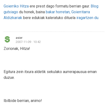
Goierriko Hitza
ere prest dago formatu berrian gaur.
Blog
gutxiago
du honek, baina
bakar horretan, Goierritarra
Aldizkariak
bere edukiak kaleratuko dituela
iragartzen du.
asier
2007-11-09 : 10:42
Zorionak, Hitza!
Egitura zein itxura aldetik sekulako aurrerapausua eman
duzue.
Ibilbide berrian, animo!