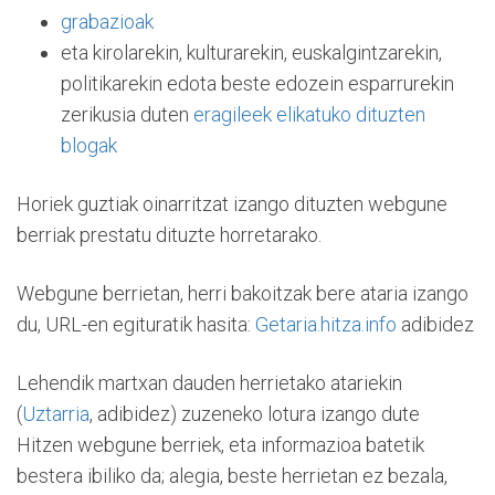
grabazioak
eta kirolarekin, kulturarekin, euskalgintzarekin,
politikarekin edota beste edozein esparrurekin
zerikusia duten
eragileek elikatuko dituzten
blogak
Horiek guztiak oinarritzat izango dituzten webgune
berriak prestatu dituzte horretarako.
Webgune berrietan, herri bakoitzak bere ataria izango
du, URL-en egituratik hasita:
Getaria.hitza.info
adibidez
Lehendik martxan dauden herrietako atariekin
(
Uztarria
, adibidez) zuzeneko lotura izango dute
Hitzen webgune berriek, eta informazioa batetik
bestera ibiliko da; alegia, beste herrietan ez bezala,