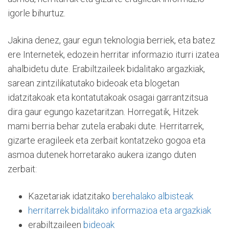
igorle bihurtuz.
Jakina denez, gaur egun teknologia berriek, eta batez
ere Internetek, edozein herritar informazio iturri izatea
ahalbidetu dute. Erabiltzaileek bidalitako argazkiak,
sarean zintzilikatutako bideoak eta blogetan
idatzitakoak eta kontatutakoak osagai garrantzitsua
dira gaur egungo kazetaritzan. Horregatik, Hitzek
mami berria behar zutela erabaki dute. Herritarrek,
gizarte eragileek eta zerbait kontatzeko gogoa eta
asmoa dutenek horretarako aukera izango duten
zerbait:
Kazetariak idatzitako
berehalako albisteak
herritarrek bidalitako informazioa eta argazkiak
erabiltzaileen
bideoak