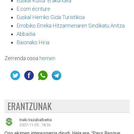
Euskal Kultur Erakundea
E.com écriture
Euskal Herriko Gida Turistikoa
Errobiko Erreka Hitzarmenaren Sindikatu Anitza
Abbadia
Baionako Hiria
Zerrenda osoa
hemen
ERANTZUNAK
Inaki Irazabalbeitia
2007-11-05 : 18:36
Oso ekimen interesgarria dirudi. Hala ere, 'Pays Basque