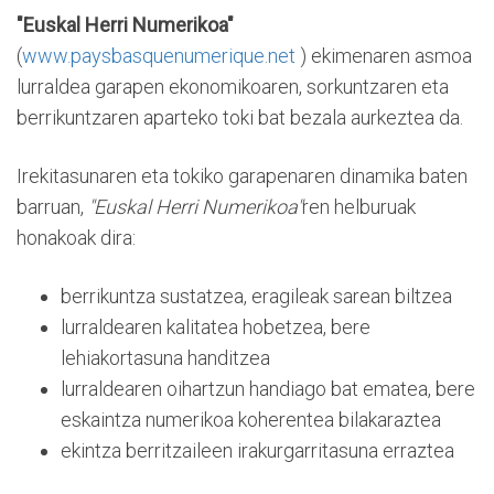
"Euskal Herri Numerikoa"
(
www.paysbasquenumerique.net
) ekimenaren asmoa
lurraldea garapen ekonomikoaren, sorkuntzaren eta
berrikuntzaren aparteko toki bat bezala aurkeztea da.
Irekitasunaren eta tokiko garapenaren dinamika baten
barruan,
"Euskal Herri Numerikoa"
ren helburuak
honakoak dira:
berrikuntza sustatzea, eragileak sarean biltzea
lurraldearen kalitatea hobetzea, bere
lehiakortasuna handitzea
lurraldearen oihartzun handiago bat ematea, bere
eskaintza numerikoa koherentea bilakaraztea
ekintza berritzaileen irakurgarritasuna erraztea