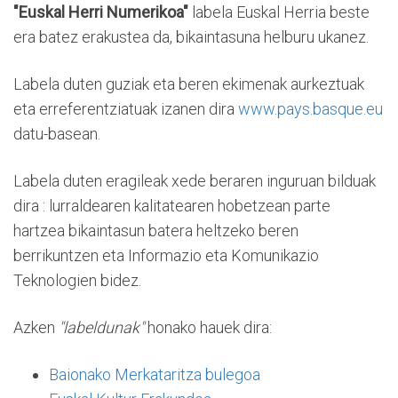
"Euskal Herri Numerikoa"
labela Euskal Herria beste
era batez erakustea da, bikaintasuna helburu ukanez.
Labela duten guziak eta beren ekimenak aurkeztuak
eta erreferentziatuak izanen dira
www.pays.basque.eu
datu-basean.
Labela duten eragileak xede beraren inguruan bilduak
dira : lurraldearen kalitatearen hobetzean parte
hartzea bikaintasun batera heltzeko beren
berrikuntzen eta Informazio eta Komunikazio
Teknologien bidez.
Azken
"labeldunak"
honako hauek dira:
Baionako Merkataritza bulegoa