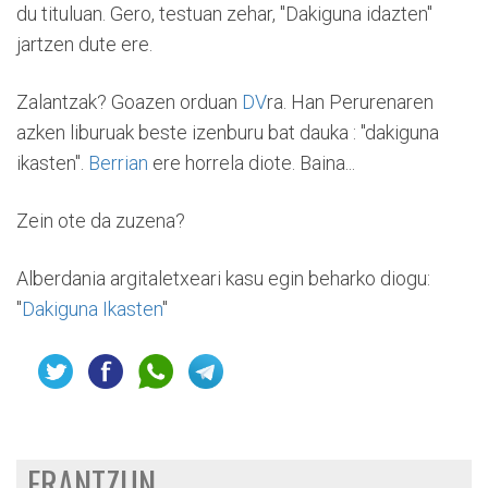
du tituluan. Gero, testuan zehar, "Dakiguna idazten"
jartzen dute ere.
Zalantzak? Goazen orduan
DV
ra. Han Perurenaren
azken liburuak beste izenburu bat dauka : "dakiguna
ikasten".
Berrian
ere horrela diote. Baina...
Zein ote da zuzena?
Alberdania argitaletxeari kasu egin beharko diogu:
"
Dakiguna Ikasten
"
ERANTZUN